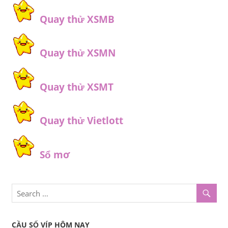
Quay thử XSMB
Quay thử XSMN
Quay thử XSMT
Quay thử Vietlott
Sổ mơ
CẦU SỐ VÍP HÔM NAY