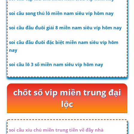
soi cầu song thủ lô miền nam siêu víp hôm nay
soi cầu đầu đuôi giải 8 miền nam siêu víp hôm nay
soi cầu đầu đuôi đặc biệt miền nam siêu víp hôm
nay
soi cầu lô 3 số miền nam siêu víp hôm nay
chốt số vip miền trung đại
lộc
soi cầu xỉu chủ miền trung tiền về đầy nhà