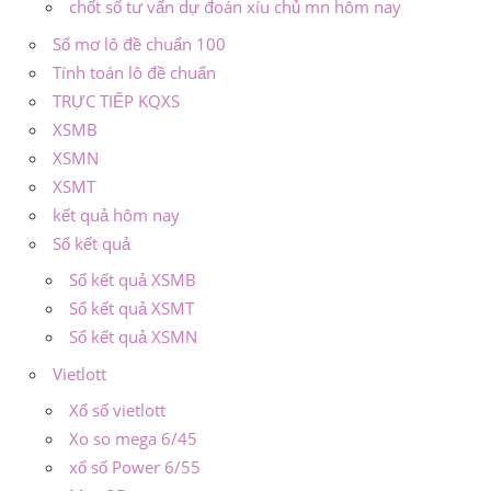
chốt số tư vấn dự đoán xíu chủ mn hôm nay
Sổ mơ lô đề chuẩn 100
Tính toán lô đề chuẩn
TRỰC TIẾP KQXS
XSMB
XSMN
XSMT
kết quả hôm nay
Sổ kết quả
Sổ kết quả XSMB
Sổ kết quả XSMT
Sổ kết quả XSMN
Vietlott
Xổ số vietlott
Xo so mega 6/45
xổ số Power 6/55