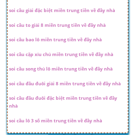
soi cầu giải đặc biệt miền trung tiền về đầy nhà
soi cầu to giải 8 miền trung tiền về đầy nhà
soi cầu bao lô miền trung tiền về đầy nhà
soi cầu cặp xỉu chủ miền trung tiền về đầy nhà
soi cầu song thủ lô miền trung tiền về đầy nhà
soi cầu đầu đuôi giải 8 miền trung tiền về đầy nhà
soi cầu đầu đuôi đặc biệt miền trung tiền về đầy
nhà
soi cầu lô 3 số miền trung tiền về đầy nhà