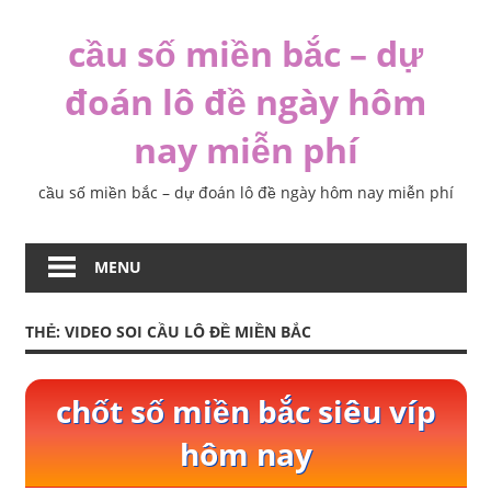
Skip
cầu số miền bắc – dự
to
content
đoán lô đề ngày hôm
nay miễn phí
cầu số miền bắc – dự đoán lô đề ngày hôm nay miễn phí
MENU
THẺ:
VIDEO SOI CẦU LÔ ĐỀ MIỀN BẮC
chốt số miền bắc siêu víp
hôm nay