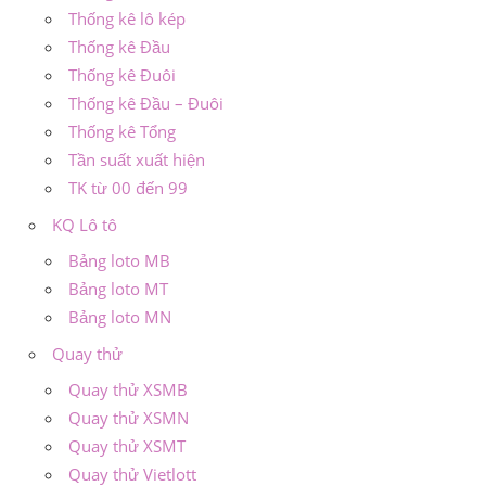
Thống kê lô kép
Thống kê Đầu
Thống kê Đuôi
Thống kê Đầu – Đuôi
Thống kê Tổng
Tần suất xuất hiện
TK từ 00 đến 99
KQ Lô tô
Bảng loto MB
Bảng loto MT
Bảng loto MN
Quay thử
Quay thử XSMB
Quay thử XSMN
Quay thử XSMT
Quay thử Vietlott