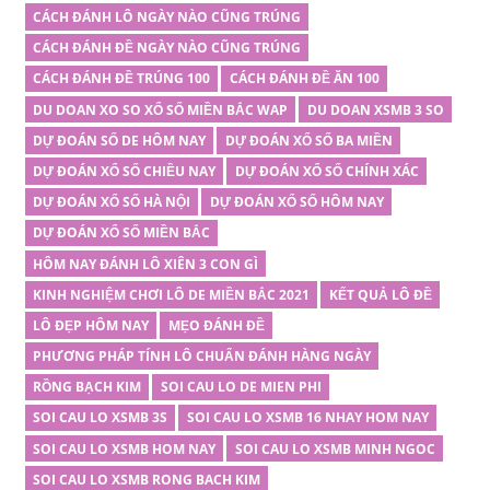
CÁCH ĐÁNH LÔ NGÀY NÀO CŨNG TRÚNG
CÁCH ĐÁNH ĐỀ NGÀY NÀO CŨNG TRÚNG
CÁCH ĐÁNH ĐỀ TRÚNG 100
CÁCH ĐÁNH ĐỀ ĂN 100
DU DOAN XO SO XỔ SỐ MIỀN BẮC WAP
DU DOAN XSMB 3 SO
DỰ ĐOÁN SỐ DE HÔM NAY
DỰ ĐOÁN XỔ SỐ BA MIỀN
DỰ ĐOÁN XỔ SỐ CHIỀU NAY
DỰ ĐOÁN XỔ SỐ CHÍNH XÁC
DỰ ĐOÁN XỔ SỐ HÀ NỘI
DỰ ĐOÁN XỔ SỐ HÔM NAY
DỰ ĐOÁN XỔ SỐ MIỀN BẮC
HÔM NAY ĐÁNH LÔ XIÊN 3 CON GÌ
KINH NGHIỆM CHƠI LÔ DE MIỀN BẮC 2021
KẾT QUẢ LÔ ĐỀ
LÔ ĐẸP HÔM NAY
MẸO ĐÁNH ĐỀ
PHƯƠNG PHÁP TÍNH LÔ CHUẨN ĐÁNH HÀNG NGÀY
RỒNG BẠCH KIM
SOI CAU LO DE MIEN PHI
SOI CAU LO XSMB 3S
SOI CAU LO XSMB 16 NHAY HOM NAY
SOI CAU LO XSMB HOM NAY
SOI CAU LO XSMB MINH NGOC
SOI CAU LO XSMB RONG BACH KIM