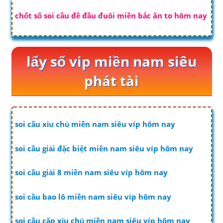
chốt số soi cầu đề đầu đuôi miền bắc ăn to hôm nay
lấy số vip miền nam siêu
phát tài
soi cầu xỉu chủ miền nam siêu víp hôm nay
soi cầu giải đặc biệt miền nam siêu víp hôm nay
soi cầu giải 8 miền nam siêu víp hôm nay
soi cầu bao lô miền nam siêu víp hôm nay
soi cầu cặp xỉu chủ miền nam siêu víp hôm nay