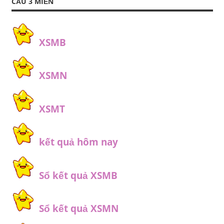
CẦU 3 MIỀN
XSMB
XSMN
XSMT
kết quả hôm nay
Sổ kết quả XSMB
Sổ kết quả XSMN