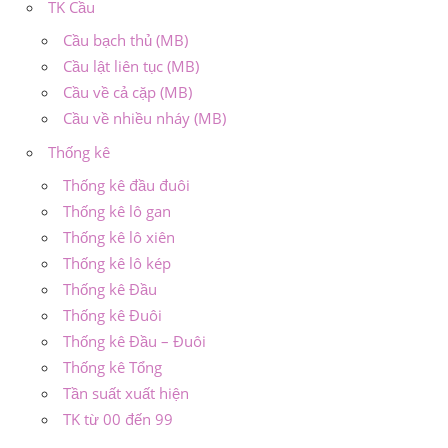
TK Cầu
Cầu bạch thủ (MB)
Cầu lật liên tục (MB)
Cầu về cả cặp (MB)
Cầu về nhiều nháy (MB)
Thống kê
Thống kê đầu đuôi
Thống kê lô gan
Thống kê lô xiên
Thống kê lô kép
Thống kê Đầu
Thống kê Đuôi
Thống kê Đầu – Đuôi
Thống kê Tổng
Tần suất xuất hiện
TK từ 00 đến 99