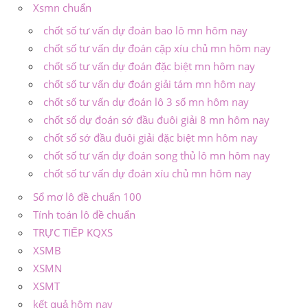
Xsmn chuẩn
chốt số tư vấn dự đoán bao lô mn hôm nay
chốt số tư vấn dự đoán cặp xíu chủ mn hôm nay
chốt số tư vấn dự đoán đặc biệt mn hôm nay
chốt số tư vấn dự đoán giải tám mn hôm nay
chốt số tư vấn dự đoán lô 3 số mn hôm nay
chốt số dự đoán sớ đầu đuôi giải 8 mn hôm nay
chốt số sớ đầu đuôi giải đặc biệt mn hôm nay
chốt số tư vấn dự đoán song thủ lô mn hôm nay
chốt số tư vấn dự đoán xíu chủ mn hôm nay
Sổ mơ lô đề chuẩn 100
Tính toán lô đề chuẩn
TRỰC TIẾP KQXS
XSMB
XSMN
XSMT
kết quả hôm nay