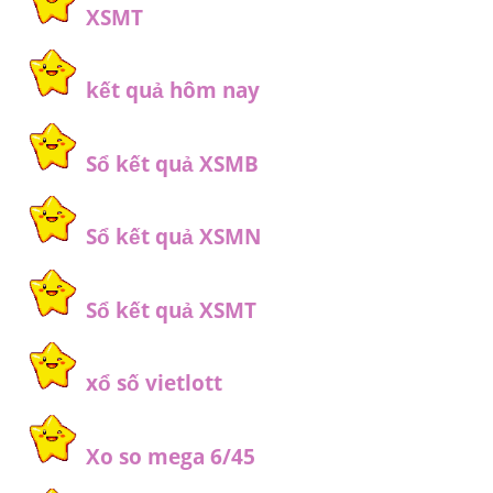
XSMT
kết quả hôm nay
Sổ kết quả XSMB
Sổ kết quả XSMN
Sổ kết quả XSMT
xổ số vietlott
Xo so mega 6/45