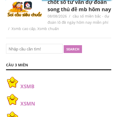
chốt số tư vấn dự đoán
song thủ đề mb hôm nay
08/08/2026
cầu số miền bắc - dự
đoán lô đề ngày hôm nay miễn phí
Xsmb cao cấp
,
Xsmb chuẩn
SEARCH
CẦU 3 MIỀN
XSMB
XSMN