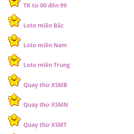
TK từ 00 đến 99
Loto miền Bắc
Loto miền Nam
Loto miền Trung
Quay thử XSMB
Quay thử XSMN
Quay thử XSMT