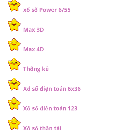
xổ số Power 6/55
Max 3D
Max 4D
Thống kê
Xổ số điện toán 6x36
Xổ số điện toán 123
Xổ số thần tài