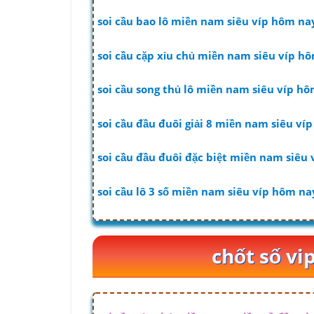
soi cầu bao lô miền nam siêu víp hôm na
soi cầu cặp xỉu chủ miền nam siêu víp h
soi cầu song thủ lô miền nam siêu víp h
soi cầu đầu đuôi giải 8 miền nam siêu ví
soi cầu đầu đuôi đặc biệt miền nam siêu
soi cầu lô 3 số miền nam siêu víp hôm na
chốt số vi