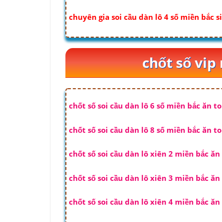
chuyên gia soi cầu dàn lô 4 số miền bắc s
chốt số vip
chốt số soi cầu dàn lô 6 số miền bắc ăn 
chốt số soi cầu dàn lô 8 số miền bắc ăn 
chốt số soi cầu dàn lô xiên 2 miền bắc ă
chốt số soi cầu dàn lô xiên 3 miền bắc ă
chốt số soi cầu dàn lô xiên 4 miền bắc ă