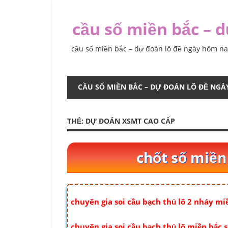
Skip
to
cầu số miền bắc – 
content
cầu số miền bắc – dự đoán lô đề ngày hôm na
CẦU SỐ MIỀN BẮC – DỰ ĐOÁN LÔ ĐỀ NGÀ
THẺ:
DỰ ĐOÁN XSMT CAO CẤP
chốt số miền
chuyên gia soi cầu bạch thủ lô 2 nháy mi
chuyên gia soi cầu bạch thủ lô miền bắc s