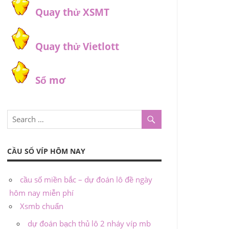
Quay thử XSMT
Quay thử Vietlott
Sổ mơ
CẦU SỐ VÍP HÔM NAY
cầu số miền bắc – dự đoán lô đề ngày
hôm nay miễn phí
Xsmb chuẩn
dự đoán bạch thủ lô 2 nháy víp mb