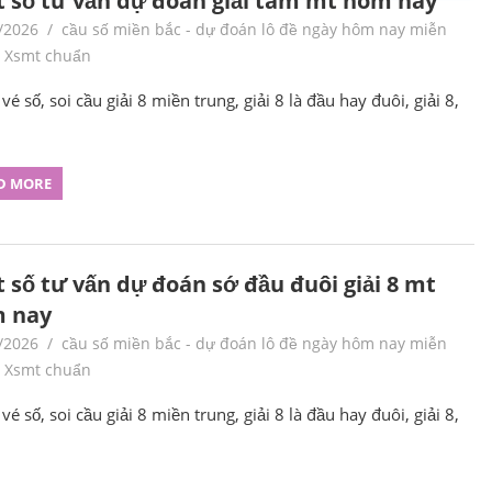
t số tư vấn dự đoán giải tám mt hôm nay
/2026
cầu số miền bắc - dự đoán lô đề ngày hôm nay miễn
Xsmt chuẩn
 vé số, soi cầu giải 8 miền trung, giải 8 là đầu hay đuôi, giải 8,
D MORE
t số tư vấn dự đoán sớ đầu đuôi giải 8 mt
 nay
/2026
cầu số miền bắc - dự đoán lô đề ngày hôm nay miễn
Xsmt chuẩn
 vé số, soi cầu giải 8 miền trung, giải 8 là đầu hay đuôi, giải 8,