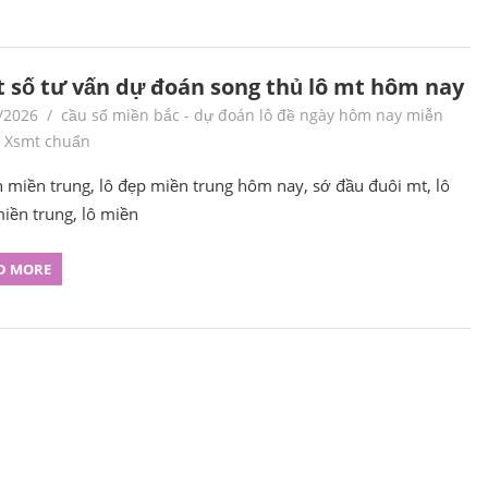
t số tư vấn dự đoán song thủ lô mt hôm nay
/2026
cầu số miền bắc - dự đoán lô đề ngày hôm nay miễn
Xsmt chuẩn
n miền trung, lô đẹp miền trung hôm nay, sớ đầu đuôi mt, lô
iền trung, lô miền
D MORE