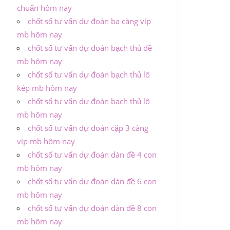
chuẩn hôm nay
chốt số tư vấn dự đoán ba càng víp
mb hôm nay
chốt số tư vấn dự đoán bạch thủ đề
mb hôm nay
chốt số tư vấn dự đoán bạch thủ lô
kép mb hôm nay
chốt số tư vấn dự đoán bạch thủ lô
mb hôm nay
chốt số tư vấn dự đoán cặp 3 càng
víp mb hôm nay
chốt số tư vấn dự đoán dàn đề 4 con
mb hôm nay
chốt số tư vấn dự đoán dàn đề 6 con
mb hôm nay
chốt số tư vấn dự đoán dàn đề 8 con
mb hôm nay