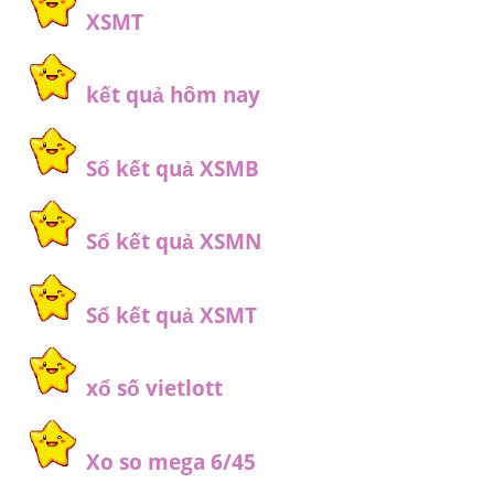
XSMT
kết quả hôm nay
Sổ kết quả XSMB
Sổ kết quả XSMN
Sổ kết quả XSMT
xổ số vietlott
Xo so mega 6/45