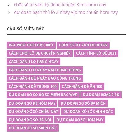
chốt số tư vấn dự đoán lô xiên 3 mb hôm nay
dự đoán bạch thủ lô 2 nháy víp mb chuẩn hôm nay
CẦU SỐ MIỀN BẮC
BẠC NHỚ THEO ĐẶC BIỆT
CHỐT SỐ TƯ VẤN DỰ ĐOÁN
CÁCH CHƠI LÔ DE CHUYÊN NGHIỆP
CÁCH TÍNH LÔ ĐỀ 2021
CÁCH ĐÁNH LÔ HÀNG NGÀY
CÁCH ĐÁNH LÔ NGÀY NÀO CŨNG TRÚNG
CÁCH ĐÁNH ĐỀ NGÀY NÀO CŨNG TRÚNG
CÁCH ĐÁNH ĐỀ TRÚNG 100
CÁCH ĐÁNH ĐỀ ĂN 100
DU DOAN XO SO XỔ SỐ MIỀN BẮC WAP
DU DOAN XSMB 3 SO
DỰ ĐOÁN SỐ DE HÔM NAY
DỰ ĐOÁN XỔ SỐ BA MIỀN
DỰ ĐOÁN XỔ SỐ CHIỀU NAY
DỰ ĐOÁN XỔ SỐ CHÍNH XÁC
DỰ ĐOÁN XỔ SỐ HÀ NỘI
DỰ ĐOÁN XỔ SỐ HÔM NAY
DỰ ĐOÁN XỔ SỐ MIỀN BẮC