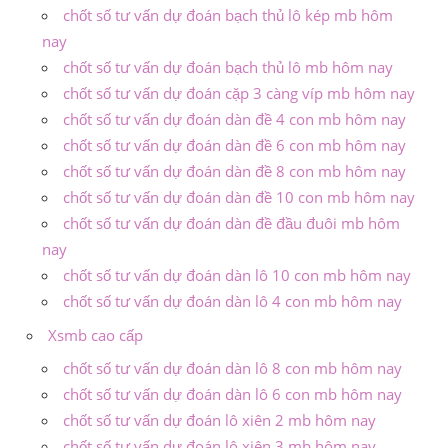
chốt số tư vấn dự đoán bạch thủ lô kép mb hôm
nay
chốt số tư vấn dự đoán bạch thủ lô mb hôm nay
chốt số tư vấn dự đoán cặp 3 càng víp mb hôm nay
chốt số tư vấn dự đoán dàn đề 4 con mb hôm nay
chốt số tư vấn dự đoán dàn đề 6 con mb hôm nay
chốt số tư vấn dự đoán dàn đề 8 con mb hôm nay
chốt số tư vấn dự đoán dàn đề 10 con mb hôm nay
chốt số tư vấn dự đoán dàn đề đầu đuôi mb hôm
nay
chốt số tư vấn dự đoán dàn lô 10 con mb hôm nay
chốt số tư vấn dự đoán dàn lô 4 con mb hôm nay
Xsmb cao cấp
chốt số tư vấn dự đoán dàn lô 8 con mb hôm nay
chốt số tư vấn dự đoán dàn lô 6 con mb hôm nay
chốt số tư vấn dự đoán lô xiên 2 mb hôm nay
chốt số tư vấn dự đoán lô xiên 3 mb hôm nay