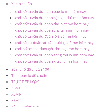
Xsmn chuẩn
chốt số tư vấn dự đoán bao lô mn hôm nay
chốt số tư vấn dự đoán cặp xíu chủ mn hôm nay
chốt số tư vấn dự đoán đặc biệt mn hôm nay
chốt số tư vấn dự đoán giải tám mn hôm nay
chốt số tư vấn dự đoán lô 3 số mn hôm nay
chốt số dự đoán sớ đầu đuôi giải 8 mn hôm nay
chốt số sớ đầu đuôi giải đặc biệt mn hôm nay
chốt số tư vấn dự đoán song thủ lô mn hôm nay
chốt số tư vấn dự đoán xíu chủ mn hôm nay
Sổ mơ lô đề chuẩn 100
Tính toán lô đề chuẩn
TRỰC TIẾP KQXS
XSMB
XSMN
XSMT
kết quả hôm nay