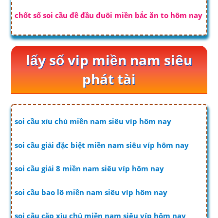
chốt số soi cầu đề đầu đuôi miền bắc ăn to hôm nay
lấy số vip miền nam siêu
phát tài
soi cầu xỉu chủ miền nam siêu víp hôm nay
soi cầu giải đặc biệt miền nam siêu víp hôm nay
soi cầu giải 8 miền nam siêu víp hôm nay
soi cầu bao lô miền nam siêu víp hôm nay
soi cầu cặp xỉu chủ miền nam siêu víp hôm nay