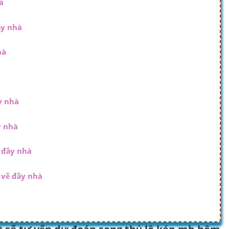
à
ầy nhà
hà
y nhà
y nhà
ề đầy nhà
n về đầy nhà