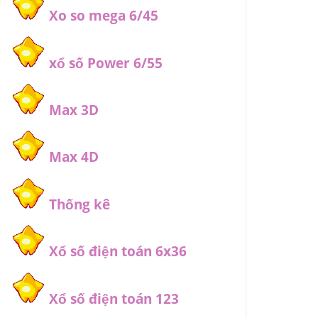
Xo so mega 6/45
xổ số Power 6/55
Max 3D
Max 4D
Thống kê
Xổ số điện toán 6x36
Xổ số điện toán 123