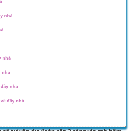
à
ầy nhà
hà
y nhà
y nhà
ề đầy nhà
n về đầy nhà