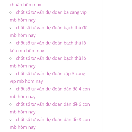
chuẩn hôm nay
chốt số tư vấn dự đoán ba càng víp
mb hôm nay
chốt số tư vấn dự đoán bạch thủ đề
mb hôm nay
chốt số tư vấn dự đoán bạch thủ lô
kép mb hôm nay
chốt số tư vấn dự đoán bạch thủ lô
mb hôm nay
chốt số tư vấn dự đoán cặp 3 càng
víp mb hôm nay
chốt số tư vấn dự đoán dàn đề 4 con
mb hôm nay
chốt số tư vấn dự đoán dàn đề 6 con
mb hôm nay
chốt số tư vấn dự đoán dàn đề 8 con
mb hôm nay