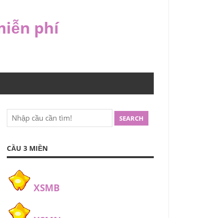
miễn phí
SEARCH
CẦU 3 MIỀN
XSMB