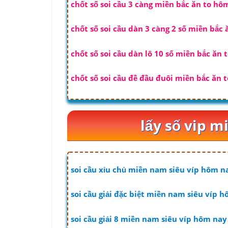
chốt số soi cầu 3 càng miền bắc ăn to hô
chốt số soi cầu dàn 3 càng 2 số miền bắc
chốt số soi cầu dàn lô 10 số miền bắc ăn
chốt số soi cầu đề đầu đuôi miền bắc ăn 
lấy số vip m
soi cầu xỉu chủ miền nam siêu víp hôm n
soi cầu giải đặc biệt miền nam siêu víp 
soi cầu giải 8 miền nam siêu víp hôm nay