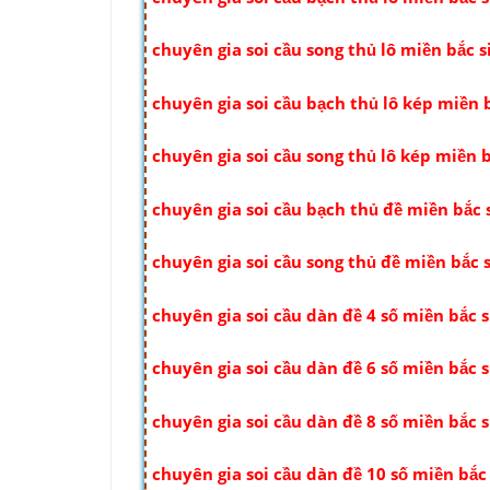
chuyên gia soi cầu song thủ lô miền bắc s
chuyên gia soi cầu bạch thủ lô kép miền 
chuyên gia soi cầu song thủ lô kép miền b
chuyên gia soi cầu bạch thủ đề miền bắc 
chuyên gia soi cầu song thủ đề miền bắc 
chuyên gia soi cầu dàn đề 4 số miền bắc s
chuyên gia soi cầu dàn đề 6 số miền bắc s
chuyên gia soi cầu dàn đề 8 số miền bắc s
chuyên gia soi cầu dàn đề 10 số miền bắc 