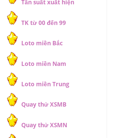
Tần suất xuất hiện
TK từ 00 đến 99
Loto miền Bắc
Loto miền Nam
Loto miền Trung
Quay thử XSMB
Quay thử XSMN