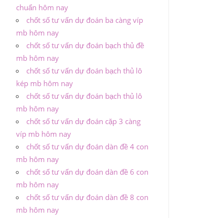
chuẩn hôm nay
chốt số tư vấn dự đoán ba càng víp
mb hôm nay
chốt số tư vấn dự đoán bạch thủ đề
mb hôm nay
chốt số tư vấn dự đoán bạch thủ lô
kép mb hôm nay
chốt số tư vấn dự đoán bạch thủ lô
mb hôm nay
chốt số tư vấn dự đoán cặp 3 càng
víp mb hôm nay
chốt số tư vấn dự đoán dàn đề 4 con
mb hôm nay
chốt số tư vấn dự đoán dàn đề 6 con
mb hôm nay
chốt số tư vấn dự đoán dàn đề 8 con
mb hôm nay