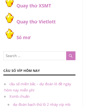
Quay thử XSMT
Quay thử Vietlott
Sổ mơ
CẦU SỐ VÍP HÔM NAY
cầu số miền bắc – dự đoán lô đề ngày
hôm nay miễn phí
Xsmb chuẩn
dự đoán bạch thủ lô 2 nháy víp mb