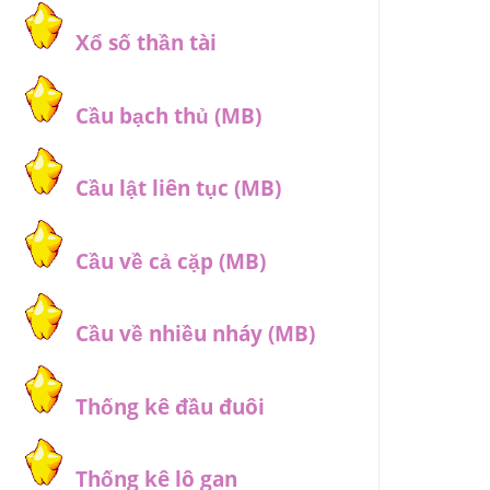
Xổ số thần tài
Cầu bạch thủ (MB)
Cầu lật liên tục (MB)
Cầu về cả cặp (MB)
Cầu về nhiều nháy (MB)
Thống kê đầu đuôi
Thống kê lô gan