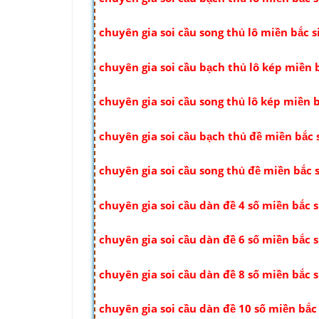
chuyên gia soi cầu song thủ lô miền bắc s
chuyên gia soi cầu bạch thủ lô kép miền 
chuyên gia soi cầu song thủ lô kép miền b
chuyên gia soi cầu bạch thủ đề miền bắc 
chuyên gia soi cầu song thủ đề miền bắc 
chuyên gia soi cầu dàn đề 4 số miền bắc s
chuyên gia soi cầu dàn đề 6 số miền bắc s
chuyên gia soi cầu dàn đề 8 số miền bắc s
chuyên gia soi cầu dàn đề 10 số miền bắc 