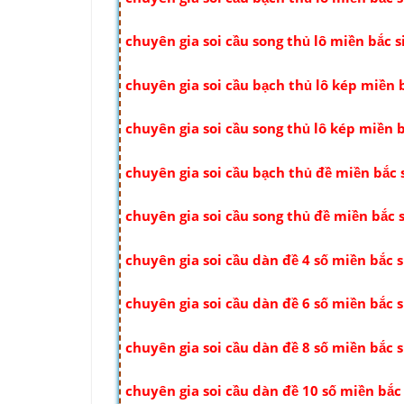
chuyên gia soi cầu song thủ lô miền bắc s
chuyên gia soi cầu bạch thủ lô kép miền 
chuyên gia soi cầu song thủ lô kép miền b
chuyên gia soi cầu bạch thủ đề miền bắc 
chuyên gia soi cầu song thủ đề miền bắc 
chuyên gia soi cầu dàn đề 4 số miền bắc s
chuyên gia soi cầu dàn đề 6 số miền bắc s
chuyên gia soi cầu dàn đề 8 số miền bắc s
chuyên gia soi cầu dàn đề 10 số miền bắc 