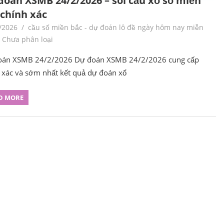
đoán XSMB 24/2/2026 – soi cầu xổ số miền
 chính xác
/2026
cầu số miền bắc - dự đoán lô đề ngày hôm nay miễn
Chưa phân loại
oán XSMB 24/2/2026 Dự đoán XSMB 24/2/2026 cung cấp
 xác và sớm nhất kết quả dự đoán xổ
D MORE