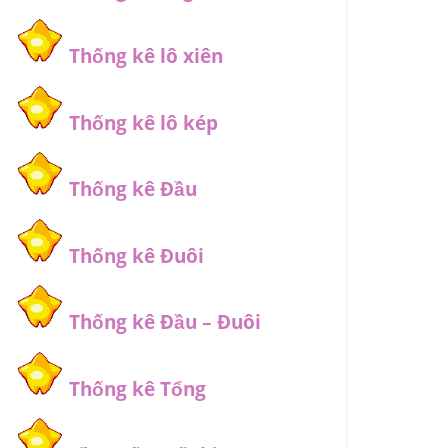
Thống kê lô xiên
Thống kê lô kép
Thống kê Đầu
Thống kê Đuôi
Thống kê Đầu – Đuôi
Thống kê Tổng