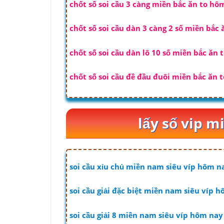
chốt số soi cầu 3 càng miền bắc ăn to hô
chốt số soi cầu dàn 3 càng 2 số miền bắc
chốt số soi cầu dàn lô 10 số miền bắc ăn
chốt số soi cầu đề đầu đuôi miền bắc ăn 
lấy số vip m
soi cầu xỉu chủ miền nam siêu víp hôm n
soi cầu giải đặc biệt miền nam siêu víp 
soi cầu giải 8 miền nam siêu víp hôm nay