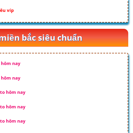
iêu víp
 miền bắc siêu chuẩn
to hôm nay
to hôm nay
n to hôm nay
n to hôm nay
n to hôm nay