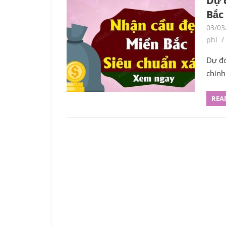
Dự 
Bắc
03/03
phí
Dự đ
chính
REA