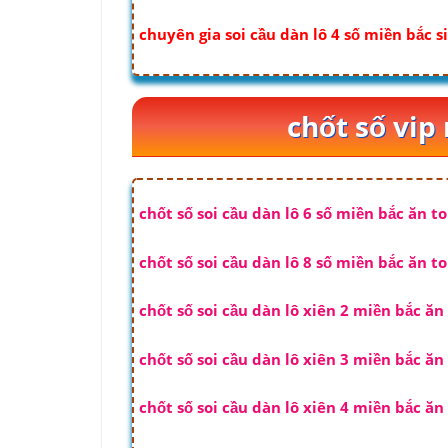
chuyên gia soi cầu dàn lô 4 số miền bắc s
chốt số vip
chốt số soi cầu dàn lô 6 số miền bắc ăn 
chốt số soi cầu dàn lô 8 số miền bắc ăn 
chốt số soi cầu dàn lô xiên 2 miền bắc ă
chốt số soi cầu dàn lô xiên 3 miền bắc ă
chốt số soi cầu dàn lô xiên 4 miền bắc ă