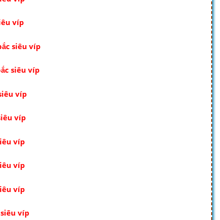
iêu víp
bắc siêu víp
ắc siêu víp
siêu víp
siêu víp
iêu víp
iêu víp
iêu víp
siêu víp