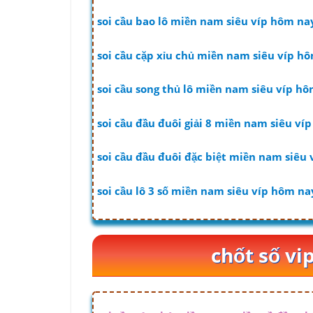
soi cầu bao lô miền nam siêu víp hôm na
soi cầu cặp xỉu chủ miền nam siêu víp h
soi cầu song thủ lô miền nam siêu víp h
soi cầu đầu đuôi giải 8 miền nam siêu ví
soi cầu đầu đuôi đặc biệt miền nam siêu
soi cầu lô 3 số miền nam siêu víp hôm na
chốt số vi