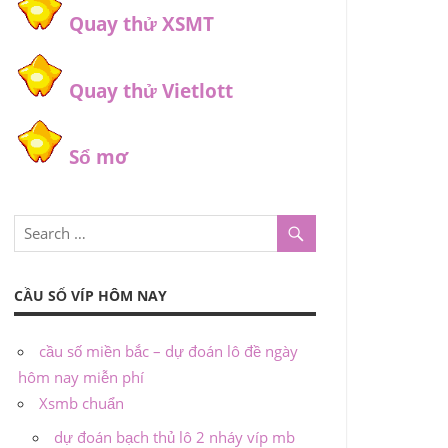
Quay thử XSMT
Quay thử Vietlott
Sổ mơ
CẦU SỐ VÍP HÔM NAY
cầu số miền bắc – dự đoán lô đề ngày
hôm nay miễn phí
Xsmb chuẩn
dự đoán bạch thủ lô 2 nháy víp mb