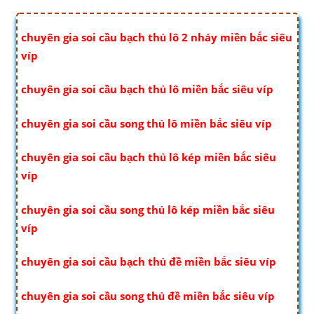
chuyên gia soi cầu bạch thủ lô 2 nháy miền bắc siêu
víp
chuyên gia soi cầu bạch thủ lô miền bắc siêu víp
chuyên gia soi cầu song thủ lô miền bắc siêu víp
chuyên gia soi cầu bạch thủ lô kép miền bắc siêu
víp
chuyên gia soi cầu song thủ lô kép miền bắc siêu
víp
chuyên gia soi cầu bạch thủ đề miền bắc siêu víp
chuyên gia soi cầu song thủ đề miền bắc siêu víp