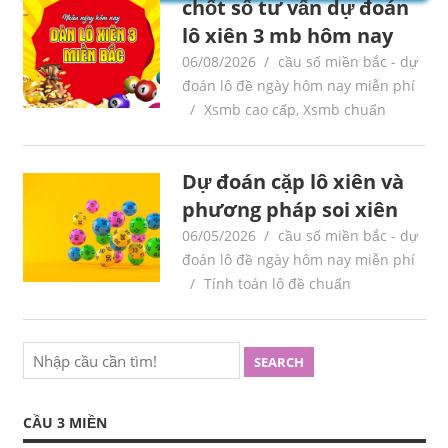
chốt số tư vấn dự đoán
lô xiên 3 mb hôm nay
06/08/2026
cầu số miền bắc - dự
đoán lô đề ngày hôm nay miễn phí
Xsmb cao cấp
,
Xsmb chuẩn
Dự đoán cặp lô xiên và
phương pháp soi xiên
06/05/2026
cầu số miền bắc - dự
đoán lô đề ngày hôm nay miễn phí
Tính toán lô đề chuẩn
SEARCH
CẦU 3 MIỀN