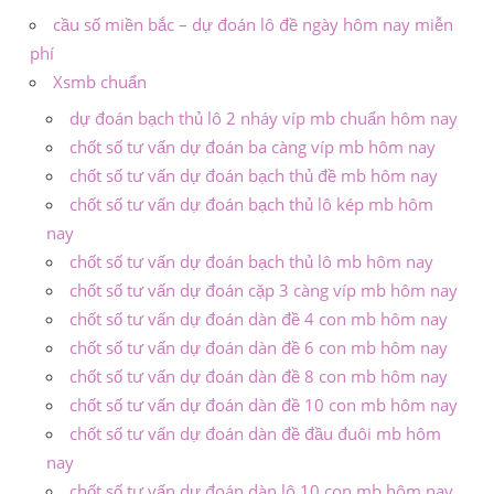
cầu số miền bắc – dự đoán lô đề ngày hôm nay miễn
phí
Xsmb chuẩn
dự đoán bạch thủ lô 2 nháy víp mb chuẩn hôm nay
chốt số tư vấn dự đoán ba càng víp mb hôm nay
chốt số tư vấn dự đoán bạch thủ đề mb hôm nay
chốt số tư vấn dự đoán bạch thủ lô kép mb hôm
nay
chốt số tư vấn dự đoán bạch thủ lô mb hôm nay
chốt số tư vấn dự đoán cặp 3 càng víp mb hôm nay
chốt số tư vấn dự đoán dàn đề 4 con mb hôm nay
chốt số tư vấn dự đoán dàn đề 6 con mb hôm nay
chốt số tư vấn dự đoán dàn đề 8 con mb hôm nay
chốt số tư vấn dự đoán dàn đề 10 con mb hôm nay
chốt số tư vấn dự đoán dàn đề đầu đuôi mb hôm
nay
chốt số tư vấn dự đoán dàn lô 10 con mb hôm nay