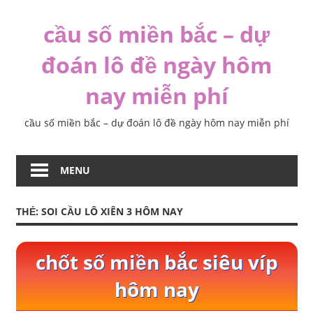
Skip
cầu số miền bắc – dự
to
content
đoán lô đề ngày hôm
nay miễn phí
cầu số miền bắc – dự đoán lô đề ngày hôm nay miễn phí
MENU
THẺ:
SOI CẦU LÔ XIÊN 3 HÔM NAY
chốt số miền bắc siêu víp
hôm nay