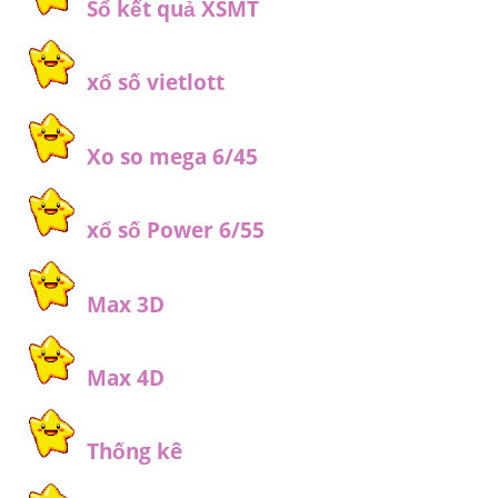
Sổ kết quả XSMT
xổ số vietlott
Xo so mega 6/45
xổ số Power 6/55
Max 3D
Max 4D
Thống kê