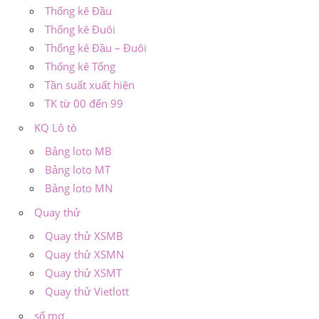
Thống kê Đầu
Thống kê Đuôi
Thống kê Đầu – Đuôi
Thống kê Tổng
Tần suất xuất hiện
TK từ 00 đến 99
KQ Lô tô
Bảng loto MB
Bảng loto MT
Bảng loto MN
Quay thử
Quay thử XSMB
Quay thử XSMN
Quay thử XSMT
Quay thử Vietlott
sổ mơ