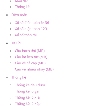
Max 4D
Thống kê
Điện toán
Xổ số điện toán 6×36
Xổ số điện toán 123
Xổ số thần tài
TK Cầu
Cầu bạch thủ (MB)
Cầu lật liên tục (MB)
Cầu về cả cặp (MB)
Cầu về nhiều nháy (MB)
Thống kê
Thống kê đầu đuôi
Thống kê lô gan
Thống kê lô xiên
Thống kê lô kép