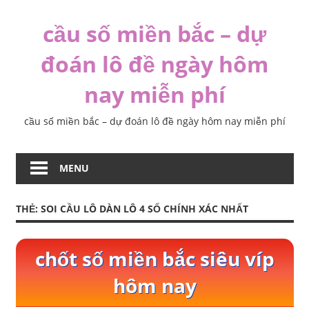
Skip
cầu số miền bắc – dự
to
content
đoán lô đề ngày hôm
nay miễn phí
cầu số miền bắc – dự đoán lô đề ngày hôm nay miễn phí
MENU
THẺ:
SOI CẦU LÔ DÀN LÔ 4 SỐ CHÍNH XÁC NHẤT
chốt số miền bắc siêu víp
hôm nay