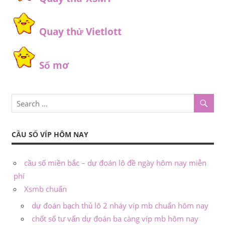
Quay thử Vietlott
Sổ mơ
CẦU SỐ VÍP HÔM NAY
cầu số miền bắc – dự đoán lô đề ngày hôm nay miễn
phí
Xsmb chuẩn
dự đoán bạch thủ lô 2 nháy víp mb chuẩn hôm nay
chốt số tư vấn dự đoán ba càng víp mb hôm nay