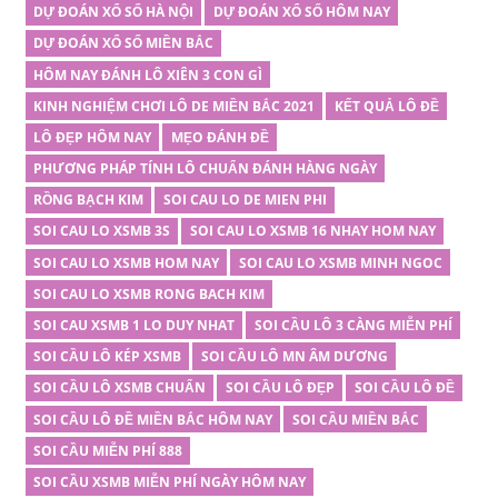
DỰ ĐOÁN XỔ SỐ HÀ NỘI
DỰ ĐOÁN XỔ SỐ HÔM NAY
DỰ ĐOÁN XỔ SỐ MIỀN BẮC
HÔM NAY ĐÁNH LÔ XIÊN 3 CON GÌ
KINH NGHIỆM CHƠI LÔ DE MIỀN BẮC 2021
KẾT QUẢ LÔ ĐỀ
LÔ ĐẸP HÔM NAY
MẸO ĐÁNH ĐỀ
PHƯƠNG PHÁP TÍNH LÔ CHUẨN ĐÁNH HÀNG NGÀY
RỒNG BẠCH KIM
SOI CAU LO DE MIEN PHI
SOI CAU LO XSMB 3S
SOI CAU LO XSMB 16 NHAY HOM NAY
SOI CAU LO XSMB HOM NAY
SOI CAU LO XSMB MINH NGOC
SOI CAU LO XSMB RONG BACH KIM
SOI CAU XSMB 1 LO DUY NHAT
SOI CẦU LÔ 3 CÀNG MIỄN PHÍ
SOI CẦU LÔ KÉP XSMB
SOI CẦU LÔ MN ÂM DƯƠNG
SOI CẦU LÔ XSMB CHUẨN
SOI CẦU LÔ ĐẸP
SOI CẦU LÔ ĐỀ
SOI CẦU LÔ ĐỀ MIỀN BẮC HÔM NAY
SOI CẦU MIỀN BẮC
SOI CẦU MIỄN PHÍ 888
SOI CẦU XSMB MIỄN PHÍ NGÀY HÔM NAY