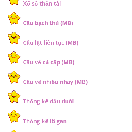
Xổ số thần tài
Cầu bạch thủ (MB)
Cầu lật liên tục (MB)
Cầu về cả cặp (MB)
Cầu về nhiều nháy (MB)
Thống kê đầu đuôi
Thống kê lô gan