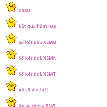
XSMT
kết quả hôm nay
Sổ kết quả XSMB
Sổ kết quả XSMN
Sổ kết quả XSMT
xổ số vietlott
Xo so mega 6/45