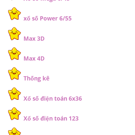
xổ số Power 6/55
Max 3D
Max 4D
Thống kê
Xổ số điện toán 6x36
Xổ số điện toán 123