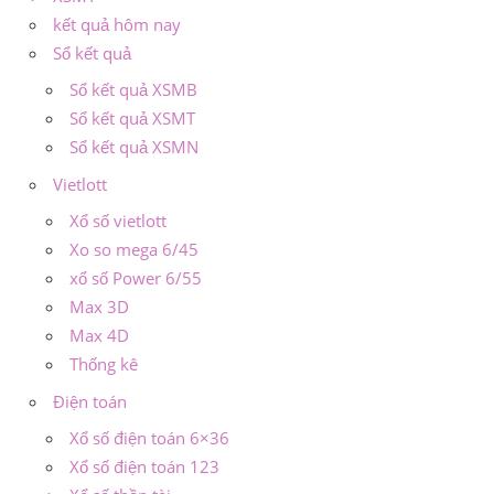
kết quả hôm nay
Sổ kết quả
Sổ kết quả XSMB
Sổ kết quả XSMT
Sổ kết quả XSMN
Vietlott
Xổ số vietlott
Xo so mega 6/45
xổ số Power 6/55
Max 3D
Max 4D
Thống kê
Điện toán
Xổ số điện toán 6×36
Xổ số điện toán 123