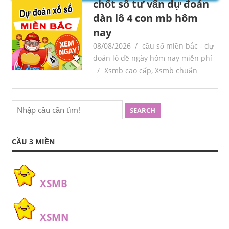
chốt số tư vấn dự đoán
dàn lô 4 con mb hôm
nay
08/08/2026
cầu số miền bắc - dự
đoán lô đề ngày hôm nay miễn phí
Xsmb cao cấp
,
Xsmb chuẩn
SEARCH
CẦU 3 MIỀN
XSMB
XSMN