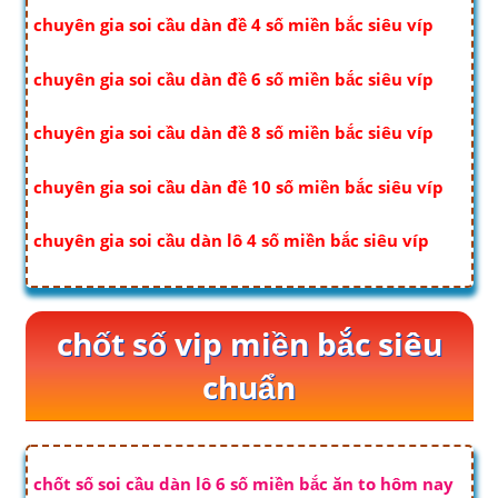
chuyên gia soi cầu dàn đề 4 số miền bắc siêu víp
chuyên gia soi cầu dàn đề 6 số miền bắc siêu víp
chuyên gia soi cầu dàn đề 8 số miền bắc siêu víp
chuyên gia soi cầu dàn đề 10 số miền bắc siêu víp
chuyên gia soi cầu dàn lô 4 số miền bắc siêu víp
chốt số vip miền bắc siêu
chuẩn
chốt số soi cầu dàn lô 6 số miền bắc ăn to hôm nay