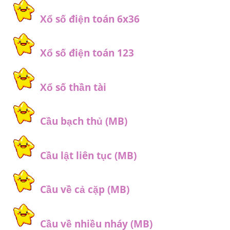
Xổ số điện toán 6x36
Xổ số điện toán 123
Xổ số thần tài
Cầu bạch thủ (MB)
Cầu lật liên tục (MB)
Cầu về cả cặp (MB)
Cầu về nhiều nháy (MB)