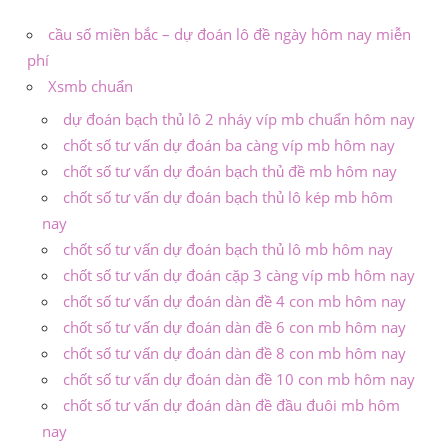
cầu số miền bắc – dự đoán lô đề ngày hôm nay miễn
phí
Xsmb chuẩn
dự đoán bạch thủ lô 2 nháy víp mb chuẩn hôm nay
chốt số tư vấn dự đoán ba càng víp mb hôm nay
chốt số tư vấn dự đoán bạch thủ đề mb hôm nay
chốt số tư vấn dự đoán bạch thủ lô kép mb hôm
nay
chốt số tư vấn dự đoán bạch thủ lô mb hôm nay
chốt số tư vấn dự đoán cặp 3 càng víp mb hôm nay
chốt số tư vấn dự đoán dàn đề 4 con mb hôm nay
chốt số tư vấn dự đoán dàn đề 6 con mb hôm nay
chốt số tư vấn dự đoán dàn đề 8 con mb hôm nay
chốt số tư vấn dự đoán dàn đề 10 con mb hôm nay
chốt số tư vấn dự đoán dàn đề đầu đuôi mb hôm
nay