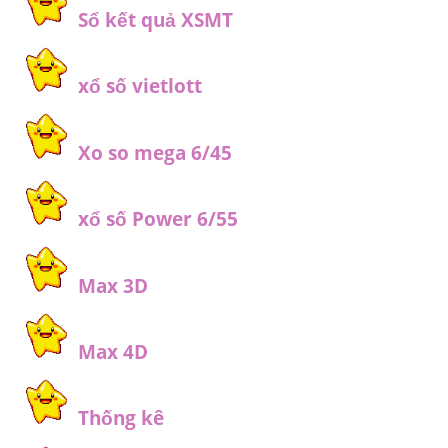
Sổ kết quả XSMT
xổ số vietlott
Xo so mega 6/45
xổ số Power 6/55
Max 3D
Max 4D
Thống kê