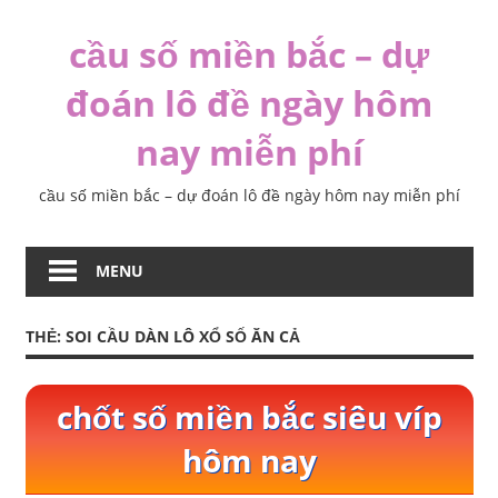
Skip
cầu số miền bắc – dự
to
content
đoán lô đề ngày hôm
nay miễn phí
cầu số miền bắc – dự đoán lô đề ngày hôm nay miễn phí
MENU
THẺ:
SOI CẦU DÀN LÔ XỔ SỐ ĂN CẢ
chốt số miền bắc siêu víp
hôm nay