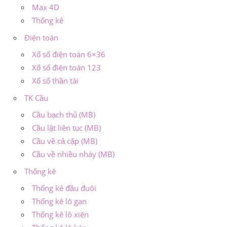
Max 4D
Thống kê
Điện toán
Xổ số điện toán 6×36
Xổ số điện toán 123
Xổ số thần tài
TK Cầu
Cầu bạch thủ (MB)
Cầu lật liên tục (MB)
Cầu về cả cặp (MB)
Cầu về nhiều nháy (MB)
Thống kê
Thống kê đầu đuôi
Thống kê lô gan
Thống kê lô xiên