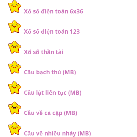
Xổ số điện toán 6x36
Xổ số điện toán 123
Xổ số thần tài
Cầu bạch thủ (MB)
Cầu lật liên tục (MB)
Cầu về cả cặp (MB)
Cầu về nhiều nháy (MB)