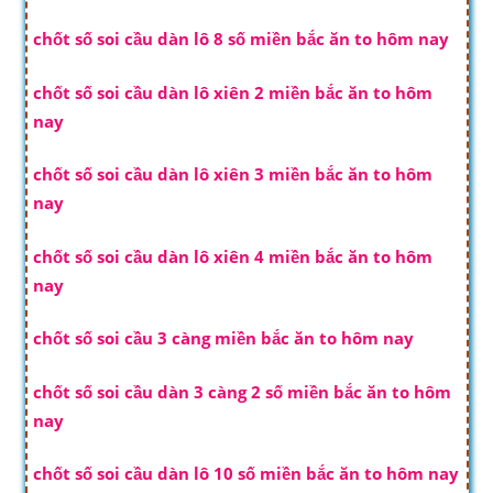
chốt số soi cầu dàn lô 8 số miền bắc ăn to hôm nay
chốt số soi cầu dàn lô xiên 2 miền bắc ăn to hôm
nay
chốt số soi cầu dàn lô xiên 3 miền bắc ăn to hôm
nay
chốt số soi cầu dàn lô xiên 4 miền bắc ăn to hôm
nay
chốt số soi cầu 3 càng miền bắc ăn to hôm nay
chốt số soi cầu dàn 3 càng 2 số miền bắc ăn to hôm
nay
chốt số soi cầu dàn lô 10 số miền bắc ăn to hôm nay