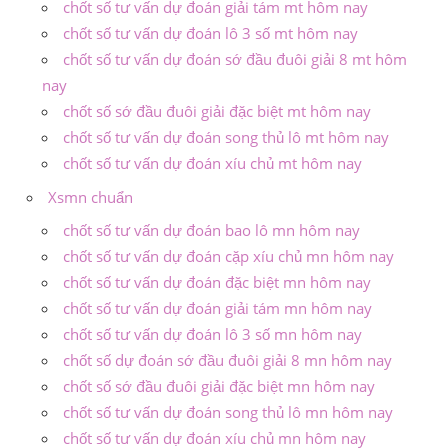
chốt số tư vấn dự đoán giải tám mt hôm nay
chốt số tư vấn dự đoán lô 3 số mt hôm nay
chốt số tư vấn dự đoán sớ đầu đuôi giải 8 mt hôm
nay
chốt số sớ đầu đuôi giải đặc biệt mt hôm nay
chốt số tư vấn dự đoán song thủ lô mt hôm nay
chốt số tư vấn dự đoán xíu chủ mt hôm nay
Xsmn chuẩn
chốt số tư vấn dự đoán bao lô mn hôm nay
chốt số tư vấn dự đoán cặp xíu chủ mn hôm nay
chốt số tư vấn dự đoán đặc biệt mn hôm nay
chốt số tư vấn dự đoán giải tám mn hôm nay
chốt số tư vấn dự đoán lô 3 số mn hôm nay
chốt số dự đoán sớ đầu đuôi giải 8 mn hôm nay
chốt số sớ đầu đuôi giải đặc biệt mn hôm nay
chốt số tư vấn dự đoán song thủ lô mn hôm nay
chốt số tư vấn dự đoán xíu chủ mn hôm nay