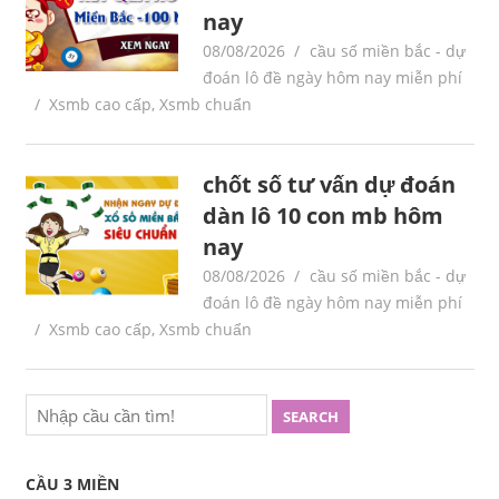
nay
08/08/2026
cầu số miền bắc - dự
đoán lô đề ngày hôm nay miễn phí
Xsmb cao cấp
,
Xsmb chuẩn
chốt số tư vấn dự đoán
dàn lô 10 con mb hôm
nay
08/08/2026
cầu số miền bắc - dự
đoán lô đề ngày hôm nay miễn phí
Xsmb cao cấp
,
Xsmb chuẩn
SEARCH
CẦU 3 MIỀN