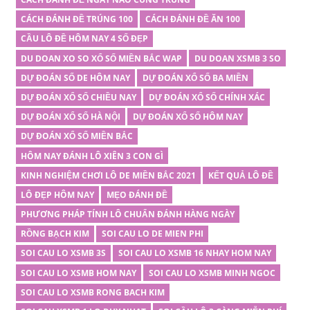
CÁCH ĐÁNH ĐỀ TRÚNG 100
CÁCH ĐÁNH ĐỀ ĂN 100
CẦU LÔ ĐỀ HÔM NAY 4 SỐ ĐẸP
DU DOAN XO SO XỔ SỐ MIỀN BẮC WAP
DU DOAN XSMB 3 SO
DỰ ĐOÁN SỐ DE HÔM NAY
DỰ ĐOÁN XỔ SỐ BA MIỀN
DỰ ĐOÁN XỔ SỐ CHIỀU NAY
DỰ ĐOÁN XỔ SỐ CHÍNH XÁC
DỰ ĐOÁN XỔ SỐ HÀ NỘI
DỰ ĐOÁN XỔ SỐ HÔM NAY
DỰ ĐOÁN XỔ SỐ MIỀN BẮC
HÔM NAY ĐÁNH LÔ XIÊN 3 CON GÌ
KINH NGHIỆM CHƠI LÔ DE MIỀN BẮC 2021
KẾT QUẢ LÔ ĐỀ
LÔ ĐẸP HÔM NAY
MẸO ĐÁNH ĐỀ
PHƯƠNG PHÁP TÍNH LÔ CHUẨN ĐÁNH HÀNG NGÀY
RỒNG BẠCH KIM
SOI CAU LO DE MIEN PHI
SOI CAU LO XSMB 3S
SOI CAU LO XSMB 16 NHAY HOM NAY
SOI CAU LO XSMB HOM NAY
SOI CAU LO XSMB MINH NGOC
SOI CAU LO XSMB RONG BACH KIM