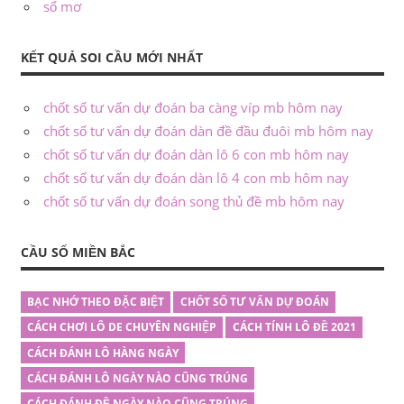
sổ mơ
KẾT QUẢ SOI CẦU MỚI NHẤT
chốt số tư vấn dự đoán ba càng víp mb hôm nay
chốt số tư vấn dự đoán dàn đề đầu đuôi mb hôm nay
chốt số tư vấn dự đoán dàn lô 6 con mb hôm nay
chốt số tư vấn dự đoán dàn lô 4 con mb hôm nay
chốt số tư vấn dự đoán song thủ đề mb hôm nay
CẦU SỐ MIỀN BẮC
BẠC NHỚ THEO ĐẶC BIỆT
CHỐT SỐ TƯ VẤN DỰ ĐOÁN
CÁCH CHƠI LÔ DE CHUYÊN NGHIỆP
CÁCH TÍNH LÔ ĐỀ 2021
CÁCH ĐÁNH LÔ HÀNG NGÀY
CÁCH ĐÁNH LÔ NGÀY NÀO CŨNG TRÚNG
CÁCH ĐÁNH ĐỀ NGÀY NÀO CŨNG TRÚNG