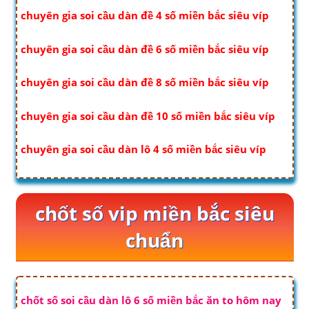
chuyên gia soi cầu dàn đề 4 số miền bắc siêu víp
chuyên gia soi cầu dàn đề 6 số miền bắc siêu víp
chuyên gia soi cầu dàn đề 8 số miền bắc siêu víp
chuyên gia soi cầu dàn đề 10 số miền bắc siêu víp
chuyên gia soi cầu dàn lô 4 số miền bắc siêu víp
chốt số vip miền bắc siêu
chuẩn
chốt số soi cầu dàn lô 6 số miền bắc ăn to hôm nay