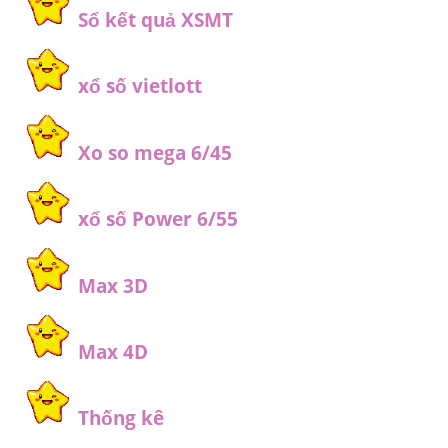
Sổ kết quả XSMT
xổ số vietlott
Xo so mega 6/45
xổ số Power 6/55
Max 3D
Max 4D
Thống kê