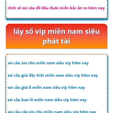
chốt số soi cầu đề đầu đuôi miền bắc ăn to hôm nay
lấy số vip miền nam siêu
phát tài
soi cầu xỉu chủ miền nam siêu víp hôm nay
soi cầu giải đặc biệt miền nam siêu víp hôm nay
soi cầu giải 8 miền nam siêu víp hôm nay
soi cầu bao lô miền nam siêu víp hôm nay
soi cầu cặp xỉu chủ miền nam siêu víp hôm nay