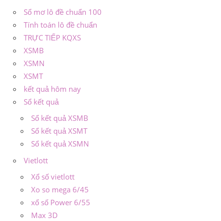
Sổ mơ lô đề chuẩn 100
Tính toán lô đề chuẩn
TRỰC TIẾP KQXS
XSMB
XSMN
XSMT
kết quả hôm nay
Sổ kết quả
Sổ kết quả XSMB
Sổ kết quả XSMT
Sổ kết quả XSMN
Vietlott
Xổ số vietlott
Xo so mega 6/45
xổ số Power 6/55
Max 3D