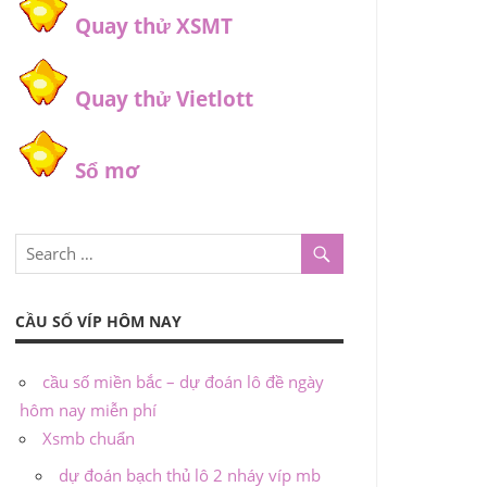
Quay thử XSMT
Quay thử Vietlott
Sổ mơ
CẦU SỐ VÍP HÔM NAY
cầu số miền bắc – dự đoán lô đề ngày
hôm nay miễn phí
Xsmb chuẩn
dự đoán bạch thủ lô 2 nháy víp mb