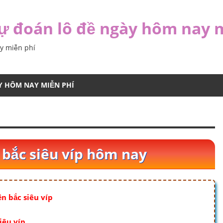
dự đoán lô đề ngày hôm nay 
y miễn phí
Y HÔM NAY MIỄN PHÍ
 bắc siêu víp hôm nay
ền bắc siêu víp
iêu víp