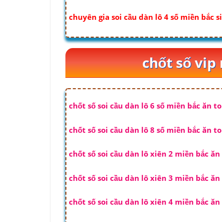
chuyên gia soi cầu dàn lô 4 số miền bắc s
chốt số vip
chốt số soi cầu dàn lô 6 số miền bắc ăn 
chốt số soi cầu dàn lô 8 số miền bắc ăn 
chốt số soi cầu dàn lô xiên 2 miền bắc ă
chốt số soi cầu dàn lô xiên 3 miền bắc ă
chốt số soi cầu dàn lô xiên 4 miền bắc ă