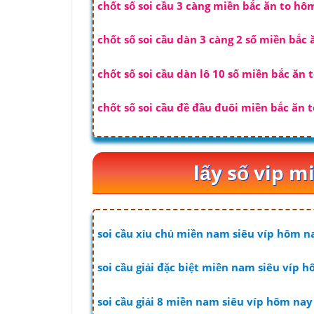
chốt số soi cầu 3 càng miền bắc ăn to hô
chốt số soi cầu dàn 3 càng 2 số miền bắc
chốt số soi cầu dàn lô 10 số miền bắc ăn
chốt số soi cầu đề đầu đuôi miền bắc ăn 
lấy số vip m
soi cầu xỉu chủ miền nam siêu víp hôm n
soi cầu giải đặc biệt miền nam siêu víp 
soi cầu giải 8 miền nam siêu víp hôm nay