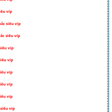
iêu víp
bắc siêu víp
ắc siêu víp
siêu víp
siêu víp
iêu víp
iêu víp
iêu víp
siêu víp