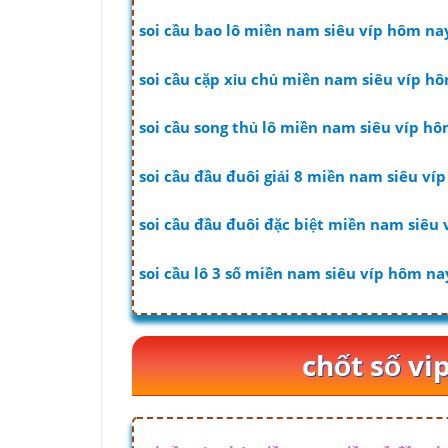
soi cầu bao lô miền nam siêu víp hôm na
soi cầu cặp xỉu chủ miền nam siêu víp h
soi cầu song thủ lô miền nam siêu víp h
soi cầu đầu đuôi giải 8 miền nam siêu ví
soi cầu đầu đuôi đặc biệt miền nam siêu
soi cầu lô 3 số miền nam siêu víp hôm na
chốt số vi