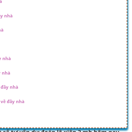
à
ầy nhà
hà
y nhà
y nhà
ề đầy nhà
n về đầy nhà