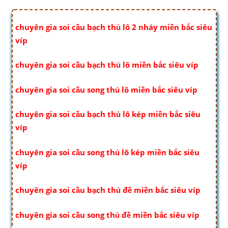
chuyên gia soi cầu bạch thủ lô 2 nháy miền bắc siêu
víp
chuyên gia soi cầu bạch thủ lô miền bắc siêu víp
chuyên gia soi cầu song thủ lô miền bắc siêu víp
chuyên gia soi cầu bạch thủ lô kép miền bắc siêu
víp
chuyên gia soi cầu song thủ lô kép miền bắc siêu
víp
chuyên gia soi cầu bạch thủ đề miền bắc siêu víp
chuyên gia soi cầu song thủ đề miền bắc siêu víp