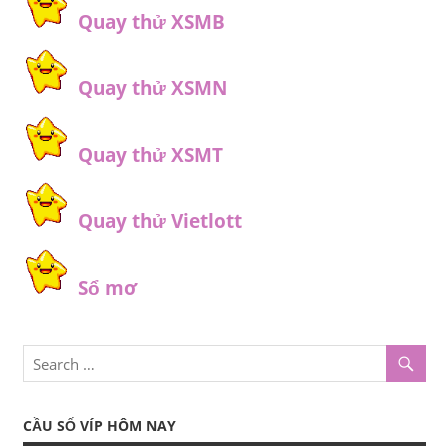
Quay thử XSMB
Quay thử XSMN
Quay thử XSMT
Quay thử Vietlott
Sổ mơ
CẦU SỐ VÍP HÔM NAY