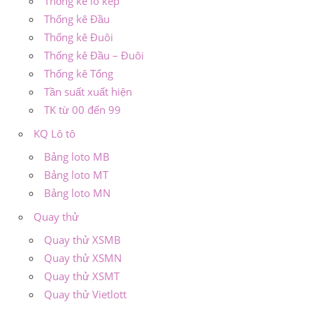
Thống kê lô kép
Thống kê Đầu
Thống kê Đuôi
Thống kê Đầu – Đuôi
Thống kê Tổng
Tần suất xuất hiện
TK từ 00 đến 99
KQ Lô tô
Bảng loto MB
Bảng loto MT
Bảng loto MN
Quay thử
Quay thử XSMB
Quay thử XSMN
Quay thử XSMT
Quay thử Vietlott