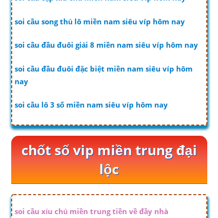
soi cầu song thủ lô miền nam siêu víp hôm nay
soi cầu đầu đuôi giải 8 miền nam siêu víp hôm nay
soi cầu đầu đuôi đặc biệt miền nam siêu víp hôm
nay
soi cầu lô 3 số miền nam siêu víp hôm nay
chốt số vip miền trung đại
lộc
soi cầu xỉu chủ miền trung tiền về đầy nhà