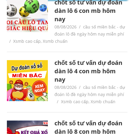
chốt số tư vấn dự đoán
dàn lô 6 con mb hôm
nay
08/08/2026
cầu số miền bắc - dự
đoán lô đề ngày hôm nay miễn phí
Xsmb cao cấp
,
Xsmb chuẩn
chốt số tư vấn dự đoán
dàn lô 4 con mb hôm
nay
08/08/2026
cầu số miền bắc - dự
đoán lô đề ngày hôm nay miễn phí
Xsmb cao cấp
,
Xsmb chuẩn
chốt số tư vấn dự đoán
dàn lô 8 con mb hôm