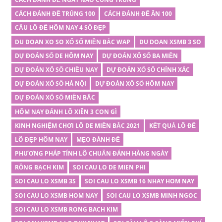
CÁCH ĐÁNH ĐỀ TRÚNG 100
CÁCH ĐÁNH ĐỀ ĂN 100
CẦU LÔ ĐỀ HÔM NAY 4 SỐ ĐẸP
DU DOAN XO SO XỔ SỐ MIỀN BẮC WAP
DU DOAN XSMB 3 SO
DỰ ĐOÁN SỐ DE HÔM NAY
DỰ ĐOÁN XỔ SỐ BA MIỀN
DỰ ĐOÁN XỔ SỐ CHIỀU NAY
DỰ ĐOÁN XỔ SỐ CHÍNH XÁC
DỰ ĐOÁN XỔ SỐ HÀ NỘI
DỰ ĐOÁN XỔ SỐ HÔM NAY
DỰ ĐOÁN XỔ SỐ MIỀN BẮC
HÔM NAY ĐÁNH LÔ XIÊN 3 CON GÌ
KINH NGHIỆM CHƠI LÔ DE MIỀN BẮC 2021
KẾT QUẢ LÔ ĐỀ
LÔ ĐẸP HÔM NAY
MẸO ĐÁNH ĐỀ
PHƯƠNG PHÁP TÍNH LÔ CHUẨN ĐÁNH HÀNG NGÀY
RỒNG BẠCH KIM
SOI CAU LO DE MIEN PHI
SOI CAU LO XSMB 3S
SOI CAU LO XSMB 16 NHAY HOM NAY
SOI CAU LO XSMB HOM NAY
SOI CAU LO XSMB MINH NGOC
SOI CAU LO XSMB RONG BACH KIM