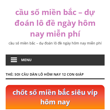
Skip
cầu số miền bắc – dự
to
content
đoán lô đề ngày hôm
nay miễn phí
cầu số miền bắc – dự đoán lô đề ngày hôm nay miễn phí
MENU
THẺ:
SOI CẦU DÀN LÔ HÔM NAY 12 CON GIÁP
chốt số miền bắc siêu víp
hôm nay