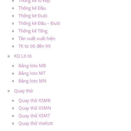
Thống kê lô kép
Thống kê Đầu
Thống kê Đuôi
Thống kê Đầu – Đuôi
Thống kê Tổng
Tần suất xuất hiện
TK từ 00 đến 99
KQ Lô tô
Bảng loto MB
Bảng loto MT
Bảng loto MN
Quay thử
Quay thử XSMB
Quay thử XSMN
Quay thử XSMT
Quay thử Vietlott