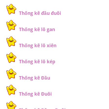
Thống kê đầu đuôi
Thống kê lô gan
Thống kê lô xiên
Thống kê lô kép
Thống kê Đầu
Thống kê Đuôi