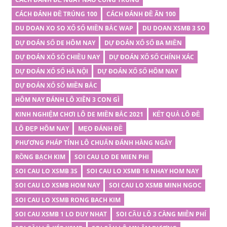
CÁCH ĐÁNH ĐỀ TRÚNG 100
CÁCH ĐÁNH ĐỀ ĂN 100
DU DOAN XO SO XỔ SỐ MIỀN BẮC WAP
DU DOAN XSMB 3 SO
DỰ ĐOÁN SỐ DE HÔM NAY
DỰ ĐOÁN XỔ SỐ BA MIỀN
DỰ ĐOÁN XỔ SỐ CHIỀU NAY
DỰ ĐOÁN XỔ SỐ CHÍNH XÁC
DỰ ĐOÁN XỔ SỐ HÀ NỘI
DỰ ĐOÁN XỔ SỐ HÔM NAY
DỰ ĐOÁN XỔ SỐ MIỀN BẮC
HÔM NAY ĐÁNH LÔ XIÊN 3 CON GÌ
KINH NGHIỆM CHƠI LÔ DE MIỀN BẮC 2021
KẾT QUẢ LÔ ĐỀ
LÔ ĐẸP HÔM NAY
MẸO ĐÁNH ĐỀ
PHƯƠNG PHÁP TÍNH LÔ CHUẨN ĐÁNH HÀNG NGÀY
RỒNG BẠCH KIM
SOI CAU LO DE MIEN PHI
SOI CAU LO XSMB 3S
SOI CAU LO XSMB 16 NHAY HOM NAY
SOI CAU LO XSMB HOM NAY
SOI CAU LO XSMB MINH NGOC
SOI CAU LO XSMB RONG BACH KIM
SOI CAU XSMB 1 LO DUY NHAT
SOI CẦU LÔ 3 CÀNG MIỄN PHÍ