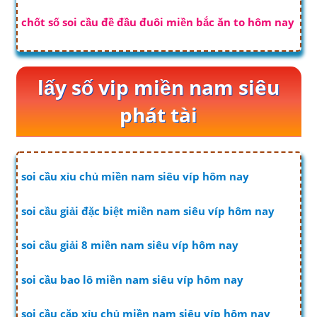
chốt số soi cầu đề đầu đuôi miền bắc ăn to hôm nay
lấy số vip miền nam siêu
phát tài
soi cầu xỉu chủ miền nam siêu víp hôm nay
soi cầu giải đặc biệt miền nam siêu víp hôm nay
soi cầu giải 8 miền nam siêu víp hôm nay
soi cầu bao lô miền nam siêu víp hôm nay
soi cầu cặp xỉu chủ miền nam siêu víp hôm nay