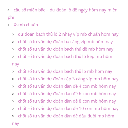
cầu số miền bắc – dự đoán lô đề ngày hôm nay miễn
phí
Xsmb chuẩn
dự đoán bạch thủ lô 2 nháy víp mb chuẩn hôm nay
chốt số tư vấn dự đoán ba càng víp mb hôm nay
chốt số tư vấn dự đoán bạch thủ đề mb hôm nay
chốt số tư vấn dự đoán bạch thủ lô kép mb hôm
nay
chốt số tư vấn dự đoán bạch thủ lô mb hôm nay
chốt số tư vấn dự đoán cặp 3 càng víp mb hôm nay
chốt số tư vấn dự đoán dàn đề 4 con mb hôm nay
chốt số tư vấn dự đoán dàn đề 6 con mb hôm nay
chốt số tư vấn dự đoán dàn đề 8 con mb hôm nay
chốt số tư vấn dự đoán dàn đề 10 con mb hôm nay
chốt số tư vấn dự đoán dàn đề đầu đuôi mb hôm
nay