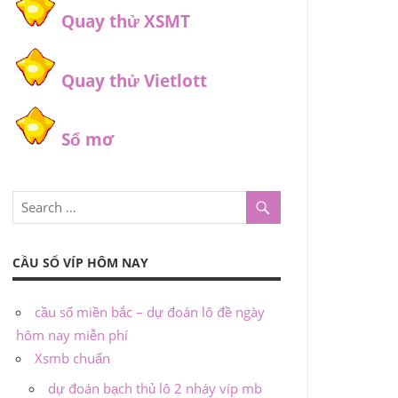
Quay thử XSMT
Quay thử Vietlott
Sổ mơ
CẦU SỐ VÍP HÔM NAY
cầu số miền bắc – dự đoán lô đề ngày
hôm nay miễn phí
Xsmb chuẩn
dự đoán bạch thủ lô 2 nháy víp mb