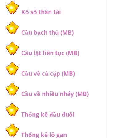
Xổ số thần tài
Cầu bạch thủ (MB)
Cầu lật liên tục (MB)
Cầu về cả cặp (MB)
Cầu về nhiều nháy (MB)
Thống kê đầu đuôi
Thống kê lô gan