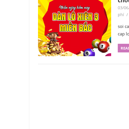
chố
03/06
phí
soi c
cap l
REA