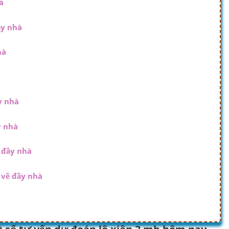
à
ầy nhà
hà
y nhà
y nhà
ề đầy nhà
n về đầy nhà