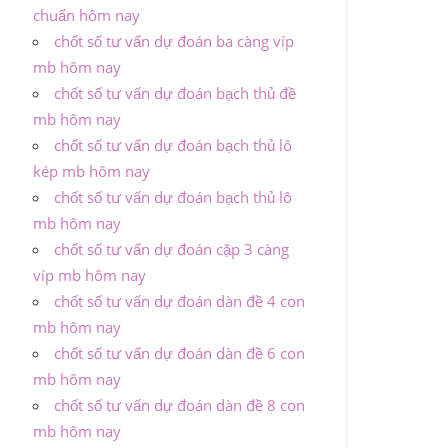
chuẩn hôm nay
chốt số tư vấn dự đoán ba càng víp
mb hôm nay
chốt số tư vấn dự đoán bạch thủ đề
mb hôm nay
chốt số tư vấn dự đoán bạch thủ lô
kép mb hôm nay
chốt số tư vấn dự đoán bạch thủ lô
mb hôm nay
chốt số tư vấn dự đoán cặp 3 càng
víp mb hôm nay
chốt số tư vấn dự đoán dàn đề 4 con
mb hôm nay
chốt số tư vấn dự đoán dàn đề 6 con
mb hôm nay
chốt số tư vấn dự đoán dàn đề 8 con
mb hôm nay