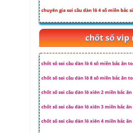
chuyên gia soi cầu dàn lô 4 số miền bắc s
chốt số vip
chốt số soi cầu dàn lô 6 số miền bắc ăn 
chốt số soi cầu dàn lô 8 số miền bắc ăn 
chốt số soi cầu dàn lô xiên 2 miền bắc ă
chốt số soi cầu dàn lô xiên 3 miền bắc ă
chốt số soi cầu dàn lô xiên 4 miền bắc ă