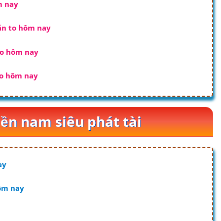
m nay
 ăn to hôm nay
 to hôm nay
to hôm nay
iền nam siêu phát tài
ay
hôm nay