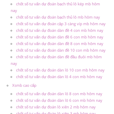
chốt số tư vấn dự đoán bạch thủ lô kép mb hôm
nay
chốt số tư vấn dự đoán bạch thủ lô mb hôm nay
chốt số tư vấn dự đoán cặp 3 càng víp mb hôm nay
chốt số tư vấn dự đoán dàn đề 4 con mb hôm nay
chốt số tư vấn dự đoán dàn đề 6 con mb hôm nay
chốt số tư vấn dự đoán dàn đề 8 con mb hôm nay
chốt số tư vấn dự đoán dàn đề 10 con mb hôm nay
chốt số tư vấn dự đoán dàn đề đầu đuôi mb hôm
nay
chốt số tư vấn dự đoán dàn lô 10 con mb hôm nay
chốt số tư vấn dự đoán dàn lô 4 con mb hôm nay
Xsmb cao cấp
chốt số tư vấn dự đoán dàn lô 8 con mb hôm nay
chốt số tư vấn dự đoán dàn lô 6 con mb hôm nay
chốt số tư vấn dự đoán lô xiên 2 mb hôm nay
chốt số tư vấn dự đoán lô xiên 3 mb hôm nay