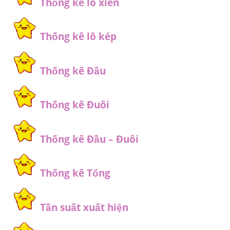
Thống kê lô xiên
Thống kê lô kép
Thống kê Đầu
Thống kê Đuôi
Thống kê Đầu – Đuôi
Thống kê Tổng
Tần suất xuất hiện