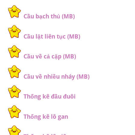
Cầu bạch thủ (MB)
Cầu lật liên tục (MB)
Cầu về cả cặp (MB)
Cầu về nhiều nháy (MB)
Thống kê đầu đuôi
Thống kê lô gan