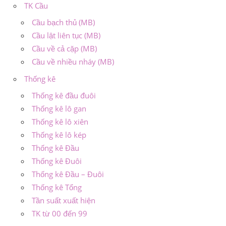
TK Cầu
Cầu bạch thủ (MB)
Cầu lật liên tục (MB)
Cầu về cả cặp (MB)
Cầu về nhiều nháy (MB)
Thống kê
Thống kê đầu đuôi
Thống kê lô gan
Thống kê lô xiên
Thống kê lô kép
Thống kê Đầu
Thống kê Đuôi
Thống kê Đầu – Đuôi
Thống kê Tổng
Tần suất xuất hiện
TK từ 00 đến 99