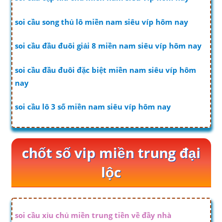
soi cầu song thủ lô miền nam siêu víp hôm nay
soi cầu đầu đuôi giải 8 miền nam siêu víp hôm nay
soi cầu đầu đuôi đặc biệt miền nam siêu víp hôm
nay
soi cầu lô 3 số miền nam siêu víp hôm nay
chốt số vip miền trung đại
lộc
soi cầu xỉu chủ miền trung tiền về đầy nhà