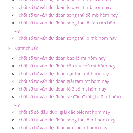
chốt số tư vấn dự đoán lô xiên 4 mb hôm nay
chốt số tư vấn dự đoán song thủ đề mb hôm nay
chốt số tư vấn dự đoán song thủ lô kép mb hôm
nay
chốt số tư vấn dự đoán song thủ lô mb hôm nay
Xsmt chuẩn
chốt số tư vấn dự đoán bao lô mt hôm nay
chốt số tư vấn dự đoán cặp xíu chủ mt hôm nay
chốt số tư vấn dự đoán đặc biệt mt hôm nay
chốt số tư vấn dự đoán giải tám mt hôm nay
chốt số tư vấn dự đoán lô 3 số mt hôm nay
chốt số tư vấn dự đoán sớ đầu đuôi giải 8 mt hôm
nay
chốt số sớ đầu đuôi giải đặc biệt mt hôm nay
chốt số tư vấn dự đoán song thủ lô mt hôm nay
chốt số tư vấn dự đoán xíu chủ mt hôm nay