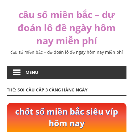
Skip
cầu số miền bắc – dự
to
content
đoán lô đề ngày hôm
nay miễn phí
cầu số miền bắc – dự đoán lô đề ngày hôm nay miễn phí
MENU
THẺ:
SOI CẦU CẶP 3 CÀNG HÀNG NGÀY
chốt số miền bắc siêu víp
hôm nay