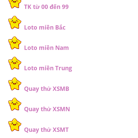
TK từ 00 đến 99
Loto miền Bắc
Loto miền Nam
Loto miền Trung
Quay thử XSMB
Quay thử XSMN
Quay thử XSMT