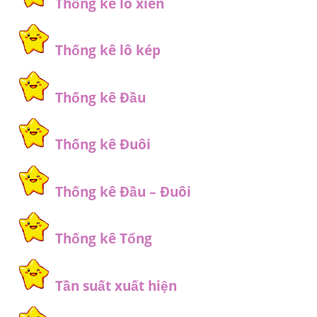
Thống kê lô xiên
Thống kê lô kép
Thống kê Đầu
Thống kê Đuôi
Thống kê Đầu – Đuôi
Thống kê Tổng
Tần suất xuất hiện