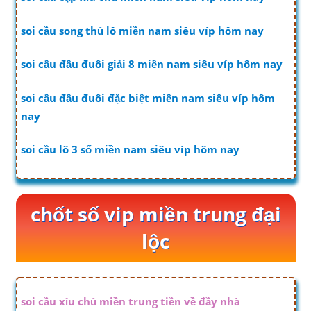
soi cầu song thủ lô miền nam siêu víp hôm nay
soi cầu đầu đuôi giải 8 miền nam siêu víp hôm nay
soi cầu đầu đuôi đặc biệt miền nam siêu víp hôm
nay
soi cầu lô 3 số miền nam siêu víp hôm nay
chốt số vip miền trung đại
lộc
soi cầu xỉu chủ miền trung tiền về đầy nhà