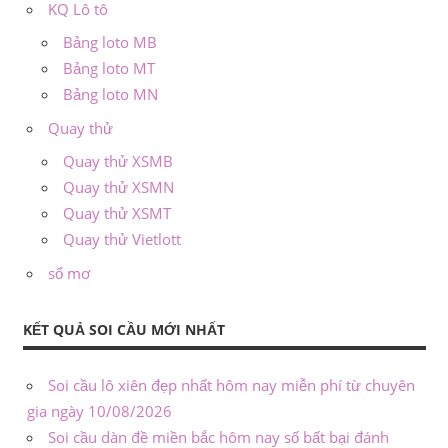
KQ Lô tô
Bảng loto MB
Bảng loto MT
Bảng loto MN
Quay thử
Quay thử XSMB
Quay thử XSMN
Quay thử XSMT
Quay thử Vietlott
sổ mơ
KẾT QUẢ SOI CẦU MỚI NHẤT
Soi cầu lô xiên đẹp nhất hôm nay miễn phí từ chuyên
gia ngày 10/08/2026
Soi cầu dàn đề miền bắc hôm nay số bất bại đánh