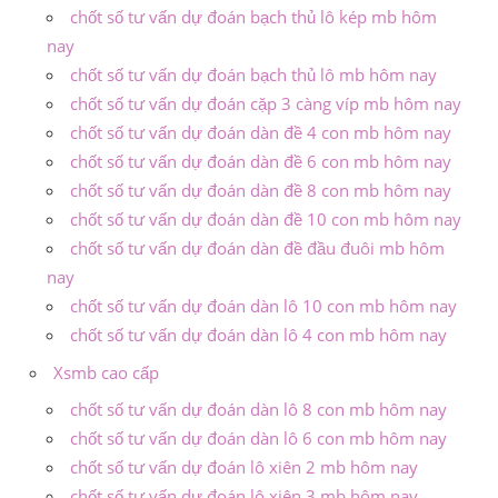
chốt số tư vấn dự đoán bạch thủ lô kép mb hôm
nay
chốt số tư vấn dự đoán bạch thủ lô mb hôm nay
chốt số tư vấn dự đoán cặp 3 càng víp mb hôm nay
chốt số tư vấn dự đoán dàn đề 4 con mb hôm nay
chốt số tư vấn dự đoán dàn đề 6 con mb hôm nay
chốt số tư vấn dự đoán dàn đề 8 con mb hôm nay
chốt số tư vấn dự đoán dàn đề 10 con mb hôm nay
chốt số tư vấn dự đoán dàn đề đầu đuôi mb hôm
nay
chốt số tư vấn dự đoán dàn lô 10 con mb hôm nay
chốt số tư vấn dự đoán dàn lô 4 con mb hôm nay
Xsmb cao cấp
chốt số tư vấn dự đoán dàn lô 8 con mb hôm nay
chốt số tư vấn dự đoán dàn lô 6 con mb hôm nay
chốt số tư vấn dự đoán lô xiên 2 mb hôm nay
chốt số tư vấn dự đoán lô xiên 3 mb hôm nay