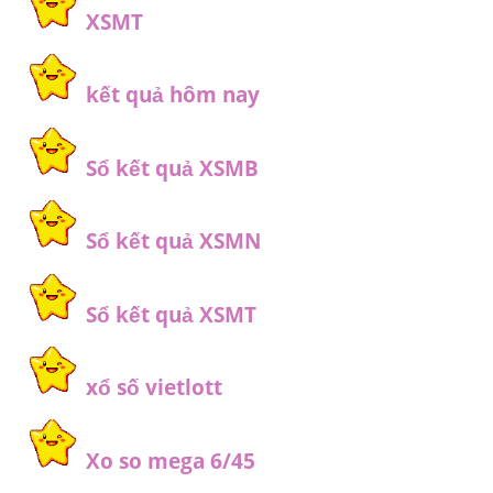
XSMT
kết quả hôm nay
Sổ kết quả XSMB
Sổ kết quả XSMN
Sổ kết quả XSMT
xổ số vietlott
Xo so mega 6/45