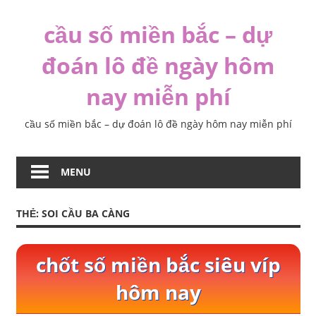
Skip
cầu số miền bắc – dự
to
content
đoán lô đề ngày hôm
nay miễn phí
cầu số miền bắc – dự đoán lô đề ngày hôm nay miễn phí
MENU
THẺ:
SOI CẦU BA CÀNG
chốt số miền bắc siêu víp
hôm nay