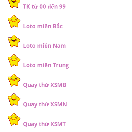
TK từ 00 đến 99
Loto miền Bắc
Loto miền Nam
Loto miền Trung
Quay thử XSMB
Quay thử XSMN
Quay thử XSMT