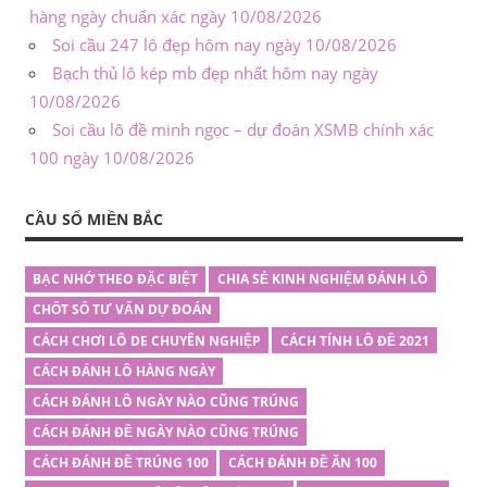
hàng ngày chuẩn xác ngày 10/08/2026
Soi cầu 247 lô đẹp hôm nay ngày 10/08/2026
Bạch thủ lô kép mb đẹp nhất hôm nay ngày
10/08/2026
Soi cầu lô đề minh ngọc – dự đoán XSMB chính xác
100 ngày 10/08/2026
CẦU SỐ MIỀN BẮC
BẠC NHỚ THEO ĐẶC BIỆT
CHIA SẺ KINH NGHIỆM ĐÁNH LÔ
CHỐT SỐ TƯ VẤN DỰ ĐOÁN
CÁCH CHƠI LÔ DE CHUYÊN NGHIỆP
CÁCH TÍNH LÔ ĐỀ 2021
CÁCH ĐÁNH LÔ HÀNG NGÀY
CÁCH ĐÁNH LÔ NGÀY NÀO CŨNG TRÚNG
CÁCH ĐÁNH ĐỀ NGÀY NÀO CŨNG TRÚNG
CÁCH ĐÁNH ĐỀ TRÚNG 100
CÁCH ĐÁNH ĐỀ ĂN 100