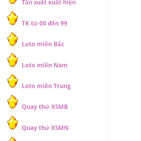
Tần suất xuất hiện
TK từ 00 đến 99
Loto miền Bắc
Loto miền Nam
Loto miền Trung
Quay thử XSMB
Quay thử XSMN