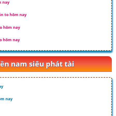
m nay
 ăn to hôm nay
 to hôm nay
to hôm nay
iền nam siêu phát tài
ay
hôm nay