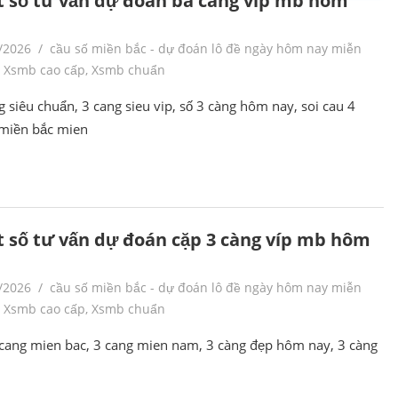
t số tư vấn dự đoán ba càng víp mb hôm
/2026
cầu số miền bắc - dự đoán lô đề ngày hôm nay miễn
Xsmb cao cấp
,
Xsmb chuẩn
g siêu chuẩn, 3 cang sieu vip, số 3 càng hôm nay, soi cau 4
miền bắc mien
t số tư vấn dự đoán cặp 3 càng víp mb hôm
/2026
cầu số miền bắc - dự đoán lô đề ngày hôm nay miễn
Xsmb cao cấp
,
Xsmb chuẩn
 cang mien bac, 3 cang mien nam, 3 càng đẹp hôm nay, 3 càng