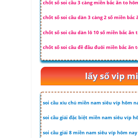
chốt số soi cầu 3 càng miền bắc ăn to hô
chốt số soi cầu dàn 3 càng 2 số miền bắc
chốt số soi cầu dàn lô 10 số miền bắc ăn
chốt số soi cầu đề đầu đuôi miền bắc ăn 
lấy số vip m
soi cầu xỉu chủ miền nam siêu víp hôm n
soi cầu giải đặc biệt miền nam siêu víp 
soi cầu giải 8 miền nam siêu víp hôm nay