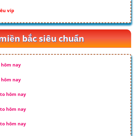
iêu víp
 miền bắc siêu chuẩn
to hôm nay
to hôm nay
n to hôm nay
n to hôm nay
n to hôm nay