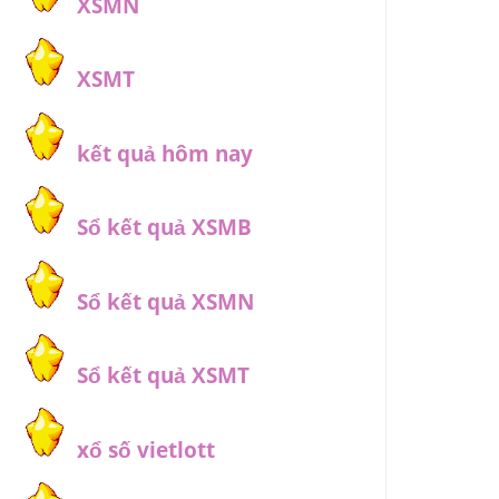
XSMN
XSMT
kết quả hôm nay
Sổ kết quả XSMB
Sổ kết quả XSMN
Sổ kết quả XSMT
xổ số vietlott