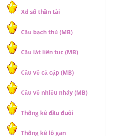
Xổ số thần tài
Cầu bạch thủ (MB)
Cầu lật liên tục (MB)
Cầu về cả cặp (MB)
Cầu về nhiều nháy (MB)
Thống kê đầu đuôi
Thống kê lô gan