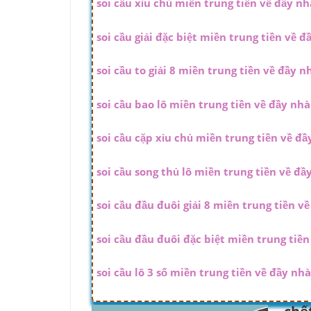
soi cầu xỉu chủ miền trung tiền về đầy nh
soi cầu giải đặc biệt miền trung tiền về đ
soi cầu to giải 8 miền trung tiền về đầy n
soi cầu bao lô miền trung tiền về đầy nhà
soi cầu cặp xỉu chủ miền trung tiền về đầ
soi cầu song thủ lô miền trung tiền về đầ
soi cầu đầu đuôi giải 8 miền trung tiền v
soi cầu đầu đuôi đặc biệt miền trung tiề
soi cầu lô 3 số miền trung tiền về đầy nhà