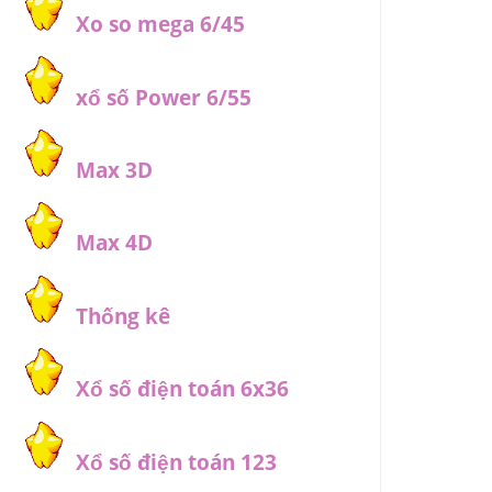
Xo so mega 6/45
xổ số Power 6/55
Max 3D
Max 4D
Thống kê
Xổ số điện toán 6x36
Xổ số điện toán 123