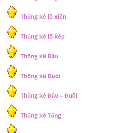
Thống kê lô xiên
Thống kê lô kép
Thống kê Đầu
Thống kê Đuôi
Thống kê Đầu – Đuôi
Thống kê Tổng