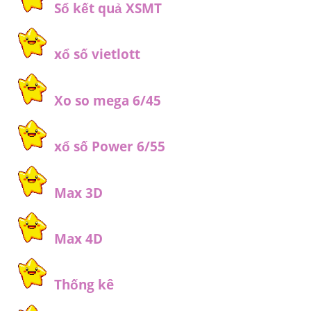
Sổ kết quả XSMT
xổ số vietlott
Xo so mega 6/45
xổ số Power 6/55
Max 3D
Max 4D
Thống kê