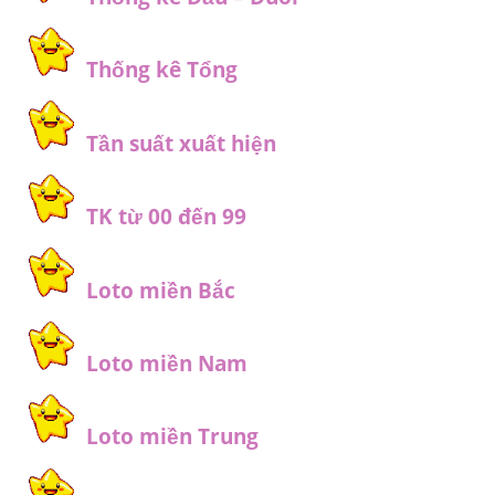
Thống kê Tổng
Tần suất xuất hiện
TK từ 00 đến 99
Loto miền Bắc
Loto miền Nam
Loto miền Trung