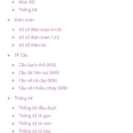
Max 4D
Thống kê
Điện toán
Xổ số điện toán 6×36
Xổ số điện toán 123
Xổ số thần tài
TK Cầu
Cầu bạch thủ (MB)
Cầu lật liên tục (MB)
Cầu về cả cặp (MB)
Cầu về nhiều nháy (MB)
Thống kê
Thống kê đầu đuôi
Thống kê lô gan
Thống kê lô xiên
Thống kê lô kép