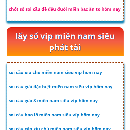
chốt số soi cầu đề đầu đuôi miền bắc ăn to hôm nay
lấy số vip miền nam siêu
phát tài
soi cầu xỉu chủ miền nam siêu víp hôm nay
soi cầu giải đặc biệt miền nam siêu víp hôm nay
soi cầu giải 8 miền nam siêu víp hôm nay
soi cầu bao lô miền nam siêu víp hôm nay
soi cầu cặp xỉu chủ miền nam siêu víp hôm nay