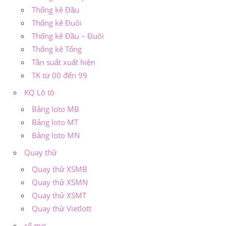
Thống kê Đầu
Thống kê Đuôi
Thống kê Đầu – Đuôi
Thống kê Tổng
Tần suất xuất hiện
TK từ 00 đến 99
KQ Lô tô
Bảng loto MB
Bảng loto MT
Bảng loto MN
Quay thử
Quay thử XSMB
Quay thử XSMN
Quay thử XSMT
Quay thử Vietlott
sổ mơ