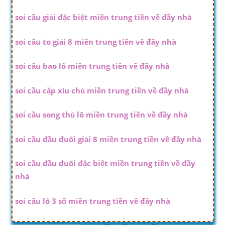
soi cầu giải đặc biệt miền trung tiền về đầy nhà
soi cầu to giải 8 miền trung tiền về đầy nhà
soi cầu bao lô miền trung tiền về đầy nhà
soi cầu cặp xỉu chủ miền trung tiền về đầy nhà
soi cầu song thủ lô miền trung tiền về đầy nhà
soi cầu đầu đuôi giải 8 miền trung tiền về đầy nhà
soi cầu đầu đuôi đặc biệt miền trung tiền về đầy
nhà
soi cầu lô 3 số miền trung tiền về đầy nhà