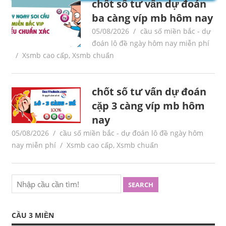
chốt số tư vấn dự đoán
ba càng víp mb hôm nay
05/08/2026
cầu số miền bắc - dự
đoán lô đề ngày hôm nay miễn phí
Xsmb cao cấp
,
Xsmb chuẩn
chốt số tư vấn dự đoán
cặp 3 càng víp mb hôm
nay
05/08/2026
cầu số miền bắc - dự đoán lô đề ngày hôm
nay miễn phí
Xsmb cao cấp
,
Xsmb chuẩn
SEARCH
CẦU 3 MIỀN