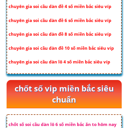
chuyên gia soi cầu dàn đề 4 số miền bắc siêu víp
chuyên gia soi cầu dàn đề 6 số miền bắc siêu víp
chuyên gia soi cầu dàn đề 8 số miền bắc siêu víp
chuyên gia soi cầu dàn đề 10 số miền bắc siêu víp
chuyên gia soi cầu dàn lô 4 số miền bắc siêu víp
chốt số vip miền bắc siêu
chuẩn
chốt số soi cầu dàn lô 6 số miền bắc ăn to hôm nay