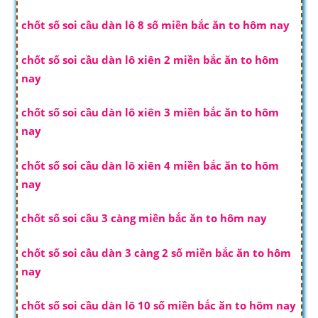
chốt số soi cầu dàn lô 8 số miền bắc ăn to hôm nay
chốt số soi cầu dàn lô xiên 2 miền bắc ăn to hôm
nay
chốt số soi cầu dàn lô xiên 3 miền bắc ăn to hôm
nay
chốt số soi cầu dàn lô xiên 4 miền bắc ăn to hôm
nay
chốt số soi cầu 3 càng miền bắc ăn to hôm nay
chốt số soi cầu dàn 3 càng 2 số miền bắc ăn to hôm
nay
chốt số soi cầu dàn lô 10 số miền bắc ăn to hôm nay