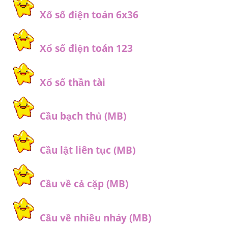
Xổ số điện toán 6x36
Xổ số điện toán 123
Xổ số thần tài
Cầu bạch thủ (MB)
Cầu lật liên tục (MB)
Cầu về cả cặp (MB)
Cầu về nhiều nháy (MB)