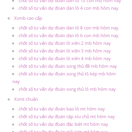
chốt số tư vấn dự đoán dàn lô 10 con mb hôm nay
chốt số tư vấn dự đoán dàn lô 4 con mb hôm nay
Xsmb cao cấp
chốt số tư vấn dự đoán dàn lô 8 con mb hôm nay
chốt số tư vấn dự đoán dàn lô 6 con mb hôm nay
chốt số tư vấn dự đoán lô xiên 2 mb hôm nay
chốt số tư vấn dự đoán lô xiên 3 mb hôm nay
chốt số tư vấn dự đoán lô xiên 4 mb hôm nay
chốt số tư vấn dự đoán song thủ đề mb hôm nay
chốt số tư vấn dự đoán song thủ lô kép mb hôm
nay
chốt số tư vấn dự đoán song thủ lô mb hôm nay
Xsmt chuẩn
chốt số tư vấn dự đoán bao lô mt hôm nay
chốt số tư vấn dự đoán cặp xíu chủ mt hôm nay
chốt số tư vấn dự đoán đặc biệt mt hôm nay
chốt số tư vấn dự đoán giải tám mt hôm nay