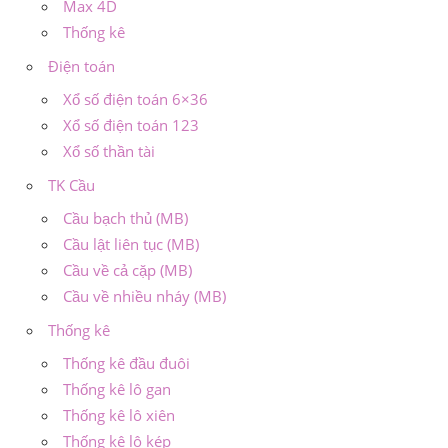
Max 4D
Thống kê
Điện toán
Xổ số điện toán 6×36
Xổ số điện toán 123
Xổ số thần tài
TK Cầu
Cầu bạch thủ (MB)
Cầu lật liên tục (MB)
Cầu về cả cặp (MB)
Cầu về nhiều nháy (MB)
Thống kê
Thống kê đầu đuôi
Thống kê lô gan
Thống kê lô xiên
Thống kê lô kép