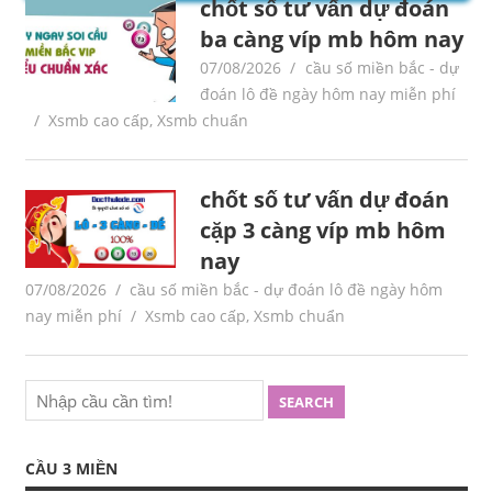
chốt số tư vấn dự đoán
ba càng víp mb hôm nay
07/08/2026
cầu số miền bắc - dự
đoán lô đề ngày hôm nay miễn phí
Xsmb cao cấp
,
Xsmb chuẩn
chốt số tư vấn dự đoán
cặp 3 càng víp mb hôm
nay
07/08/2026
cầu số miền bắc - dự đoán lô đề ngày hôm
nay miễn phí
Xsmb cao cấp
,
Xsmb chuẩn
SEARCH
CẦU 3 MIỀN