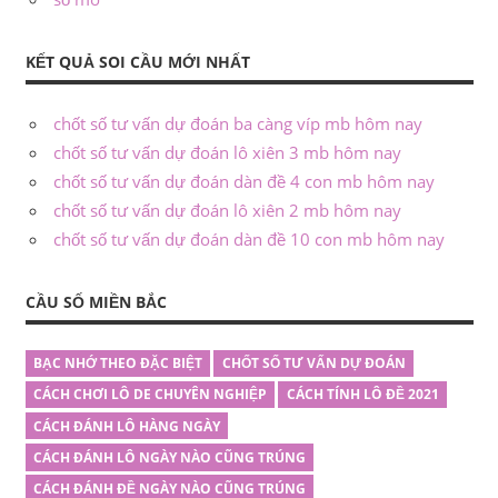
KẾT QUẢ SOI CẦU MỚI NHẤT
chốt số tư vấn dự đoán ba càng víp mb hôm nay
chốt số tư vấn dự đoán lô xiên 3 mb hôm nay
chốt số tư vấn dự đoán dàn đề 4 con mb hôm nay
chốt số tư vấn dự đoán lô xiên 2 mb hôm nay
chốt số tư vấn dự đoán dàn đề 10 con mb hôm nay
CẦU SỐ MIỀN BẮC
BẠC NHỚ THEO ĐẶC BIỆT
CHỐT SỐ TƯ VẤN DỰ ĐOÁN
CÁCH CHƠI LÔ DE CHUYÊN NGHIỆP
CÁCH TÍNH LÔ ĐỀ 2021
CÁCH ĐÁNH LÔ HÀNG NGÀY
CÁCH ĐÁNH LÔ NGÀY NÀO CŨNG TRÚNG
CÁCH ĐÁNH ĐỀ NGÀY NÀO CŨNG TRÚNG