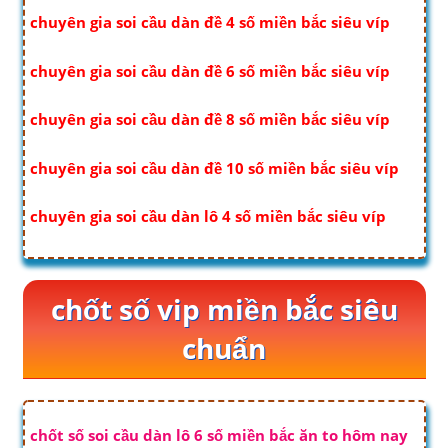
chuyên gia soi cầu dàn đề 4 số miền bắc siêu víp
chuyên gia soi cầu dàn đề 6 số miền bắc siêu víp
chuyên gia soi cầu dàn đề 8 số miền bắc siêu víp
chuyên gia soi cầu dàn đề 10 số miền bắc siêu víp
chuyên gia soi cầu dàn lô 4 số miền bắc siêu víp
chốt số vip miền bắc siêu
chuẩn
chốt số soi cầu dàn lô 6 số miền bắc ăn to hôm nay