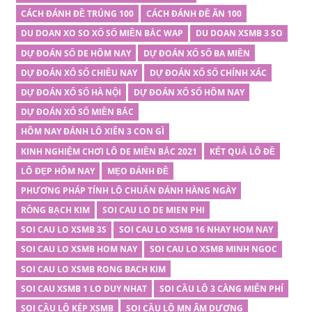
CÁCH ĐÁNH ĐỀ TRÚNG 100
CÁCH ĐÁNH ĐỀ ĂN 100
DU DOAN XO SO XỔ SỐ MIỀN BẮC WAP
DU DOAN XSMB 3 SO
DỰ ĐOÁN SỐ DE HÔM NAY
DỰ ĐOÁN XỔ SỐ BA MIỀN
DỰ ĐOÁN XỔ SỐ CHIỀU NAY
DỰ ĐOÁN XỔ SỐ CHÍNH XÁC
DỰ ĐOÁN XỔ SỐ HÀ NỘI
DỰ ĐOÁN XỔ SỐ HÔM NAY
DỰ ĐOÁN XỔ SỐ MIỀN BẮC
HÔM NAY ĐÁNH LÔ XIÊN 3 CON GÌ
KINH NGHIỆM CHƠI LÔ DE MIỀN BẮC 2021
KẾT QUẢ LÔ ĐỀ
LÔ ĐẸP HÔM NAY
MẸO ĐÁNH ĐỀ
PHƯƠNG PHÁP TÍNH LÔ CHUẨN ĐÁNH HÀNG NGÀY
RỒNG BẠCH KIM
SOI CAU LO DE MIEN PHI
SOI CAU LO XSMB 3S
SOI CAU LO XSMB 16 NHAY HOM NAY
SOI CAU LO XSMB HOM NAY
SOI CAU LO XSMB MINH NGOC
SOI CAU LO XSMB RONG BACH KIM
SOI CAU XSMB 1 LO DUY NHAT
SOI CẦU LÔ 3 CÀNG MIỄN PHÍ
SOI CẦU LÔ KÉP XSMB
SOI CẦU LÔ MN ÂM DƯƠNG