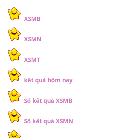
XSMB
XSMN
XSMT
kết quả hôm nay
Sổ kết quả XSMB
Sổ kết quả XSMN