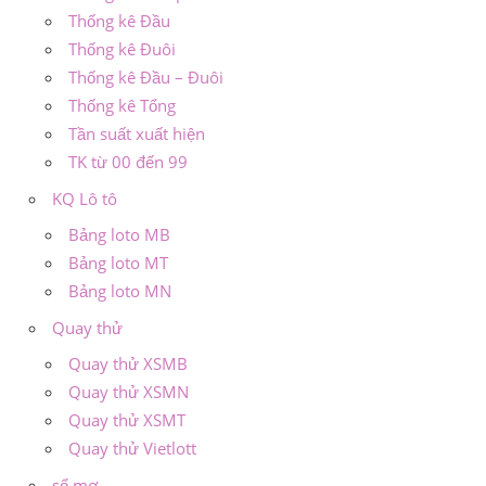
Thống kê Đầu
Thống kê Đuôi
Thống kê Đầu – Đuôi
Thống kê Tổng
Tần suất xuất hiện
TK từ 00 đến 99
KQ Lô tô
Bảng loto MB
Bảng loto MT
Bảng loto MN
Quay thử
Quay thử XSMB
Quay thử XSMN
Quay thử XSMT
Quay thử Vietlott
sổ mơ