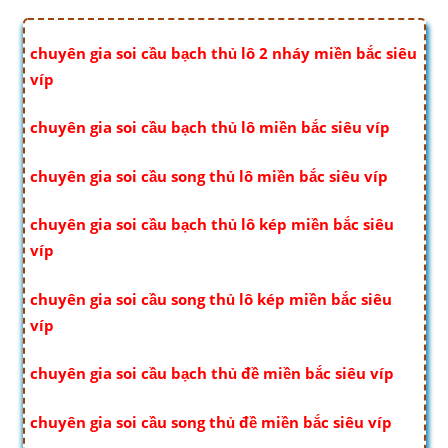
chuyên gia soi cầu bạch thủ lô 2 nháy miền bắc siêu
víp
chuyên gia soi cầu bạch thủ lô miền bắc siêu víp
chuyên gia soi cầu song thủ lô miền bắc siêu víp
chuyên gia soi cầu bạch thủ lô kép miền bắc siêu
víp
chuyên gia soi cầu song thủ lô kép miền bắc siêu
víp
chuyên gia soi cầu bạch thủ đề miền bắc siêu víp
chuyên gia soi cầu song thủ đề miền bắc siêu víp