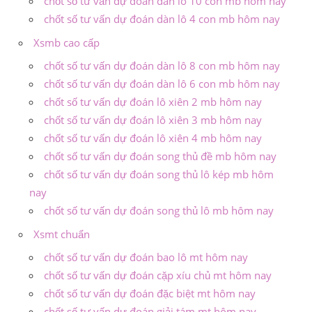
chốt số tư vấn dự đoán dàn lô 10 con mb hôm nay
chốt số tư vấn dự đoán dàn lô 4 con mb hôm nay
Xsmb cao cấp
chốt số tư vấn dự đoán dàn lô 8 con mb hôm nay
chốt số tư vấn dự đoán dàn lô 6 con mb hôm nay
chốt số tư vấn dự đoán lô xiên 2 mb hôm nay
chốt số tư vấn dự đoán lô xiên 3 mb hôm nay
chốt số tư vấn dự đoán lô xiên 4 mb hôm nay
chốt số tư vấn dự đoán song thủ đề mb hôm nay
chốt số tư vấn dự đoán song thủ lô kép mb hôm
nay
chốt số tư vấn dự đoán song thủ lô mb hôm nay
Xsmt chuẩn
chốt số tư vấn dự đoán bao lô mt hôm nay
chốt số tư vấn dự đoán cặp xíu chủ mt hôm nay
chốt số tư vấn dự đoán đặc biệt mt hôm nay
chốt số tư vấn dự đoán giải tám mt hôm nay