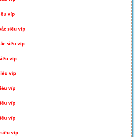
iêu víp
bắc siêu víp
ắc siêu víp
siêu víp
siêu víp
iêu víp
iêu víp
iêu víp
siêu víp