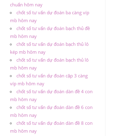
chuẩn hôm nay
chốt số tư vấn dự đoán ba càng víp
mb hôm nay
chốt số tư vấn dự đoán bạch thủ đề
mb hôm nay
chốt số tư vấn dự đoán bạch thủ lô
kép mb hôm nay
chốt số tư vấn dự đoán bạch thủ lô
mb hôm nay
chốt số tư vấn dự đoán cặp 3 càng
víp mb hôm nay
chốt số tư vấn dự đoán dàn đề 4 con
mb hôm nay
chốt số tư vấn dự đoán dàn đề 6 con
mb hôm nay
chốt số tư vấn dự đoán dàn đề 8 con
mb hôm nay