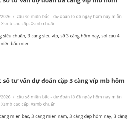
t số tư vấn dự đoán ba càng víp mb hôm
/2026
cầu số miền bắc - dự đoán lô đề ngày hôm nay miễn
Xsmb cao cấp
,
Xsmb chuẩn
g siêu chuẩn, 3 cang sieu vip, số 3 càng hôm nay, soi cau 4
miền bắc mien
t số tư vấn dự đoán cặp 3 càng víp mb hôm
/2026
cầu số miền bắc - dự đoán lô đề ngày hôm nay miễn
Xsmb cao cấp
,
Xsmb chuẩn
 cang mien bac, 3 cang mien nam, 3 càng đẹp hôm nay, 3 càng