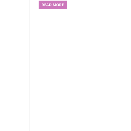
READ MORE