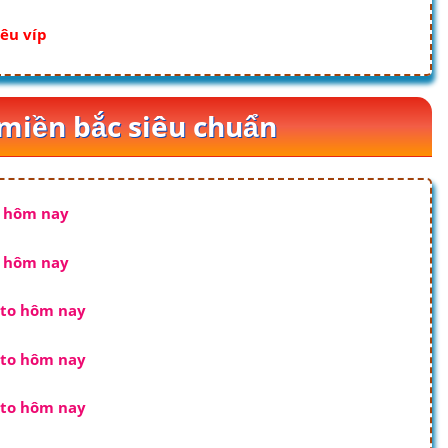
iêu víp
 miền bắc siêu chuẩn
to hôm nay
to hôm nay
n to hôm nay
n to hôm nay
n to hôm nay