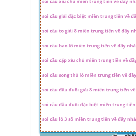
soi cầu xỉu chủ miền trung tiền về đầy nh
soi cầu giải đặc biệt miền trung tiền về đ
soi cầu to giải 8 miền trung tiền về đầy n
soi cầu bao lô miền trung tiền về đầy nhà
soi cầu cặp xỉu chủ miền trung tiền về đầ
soi cầu song thủ lô miền trung tiền về đầ
soi cầu đầu đuôi giải 8 miền trung tiền v
soi cầu đầu đuôi đặc biệt miền trung tiề
soi cầu lô 3 số miền trung tiền về đầy nhà