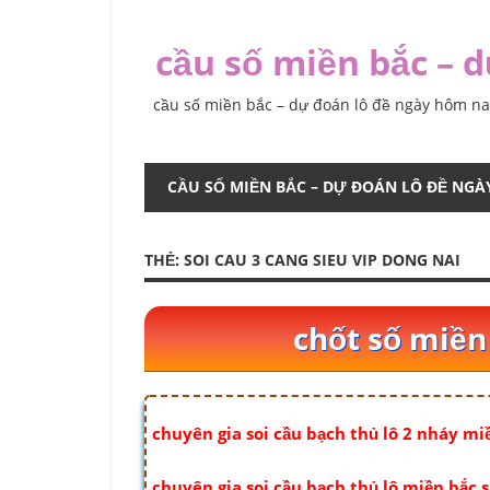
Skip
to
cầu số miền bắc – 
content
cầu số miền bắc – dự đoán lô đề ngày hôm na
CẦU SỐ MIỀN BẮC – DỰ ĐOÁN LÔ ĐỀ NGÀ
THẺ:
SOI CAU 3 CANG SIEU VIP DONG NAI
chốt số miền
chuyên gia soi cầu bạch thủ lô 2 nháy mi
chuyên gia soi cầu bạch thủ lô miền bắc s