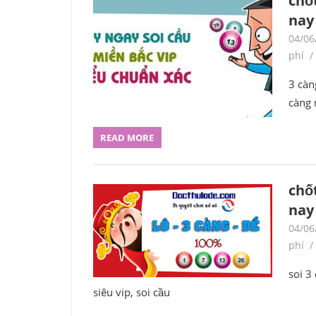
chố
nay
04/06
phí
3 càn
càng 
READ MORE
chố
nay
04/06
phí
soi 3
siêu vip, soi cầu