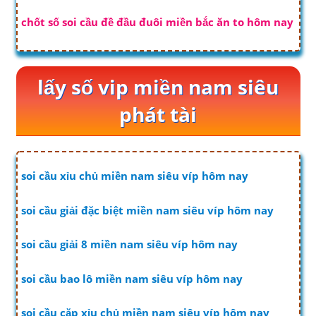
chốt số soi cầu đề đầu đuôi miền bắc ăn to hôm nay
lấy số vip miền nam siêu
phát tài
soi cầu xỉu chủ miền nam siêu víp hôm nay
soi cầu giải đặc biệt miền nam siêu víp hôm nay
soi cầu giải 8 miền nam siêu víp hôm nay
soi cầu bao lô miền nam siêu víp hôm nay
soi cầu cặp xỉu chủ miền nam siêu víp hôm nay