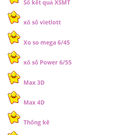
Sổ kết quả XSMT
xổ số vietlott
Xo so mega 6/45
xổ số Power 6/55
Max 3D
Max 4D
Thống kê