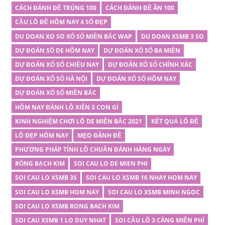
CÁCH ĐÁNH ĐỀ TRÚNG 100
CÁCH ĐÁNH ĐỀ ĂN 100
CẦU LÔ ĐỀ HÔM NAY 4 SỐ ĐẸP
DU DOAN XO SO XỔ SỐ MIỀN BẮC WAP
DU DOAN XSMB 3 SO
DỰ ĐOÁN SỐ DE HÔM NAY
DỰ ĐOÁN XỔ SỐ BA MIỀN
DỰ ĐOÁN XỔ SỐ CHIỀU NAY
DỰ ĐOÁN XỔ SỐ CHÍNH XÁC
DỰ ĐOÁN XỔ SỐ HÀ NỘI
DỰ ĐOÁN XỔ SỐ HÔM NAY
DỰ ĐOÁN XỔ SỐ MIỀN BẮC
HÔM NAY ĐÁNH LÔ XIÊN 3 CON GÌ
KINH NGHIỆM CHƠI LÔ DE MIỀN BẮC 2021
KẾT QUẢ LÔ ĐỀ
LÔ ĐẸP HÔM NAY
MẸO ĐÁNH ĐỀ
PHƯƠNG PHÁP TÍNH LÔ CHUẨN ĐÁNH HÀNG NGÀY
RỒNG BẠCH KIM
SOI CAU LO DE MIEN PHI
SOI CAU LO XSMB 3S
SOI CAU LO XSMB 16 NHAY HOM NAY
SOI CAU LO XSMB HOM NAY
SOI CAU LO XSMB MINH NGOC
SOI CAU LO XSMB RONG BACH KIM
SOI CAU XSMB 1 LO DUY NHAT
SOI CẦU LÔ 3 CÀNG MIỄN PHÍ