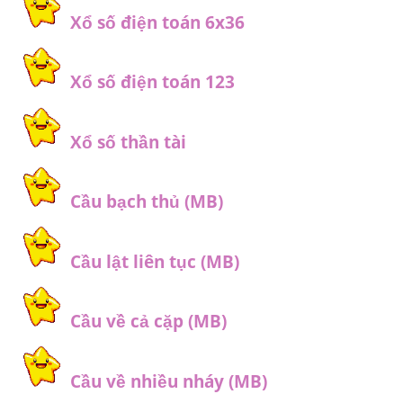
Xổ số điện toán 6x36
Xổ số điện toán 123
Xổ số thần tài
Cầu bạch thủ (MB)
Cầu lật liên tục (MB)
Cầu về cả cặp (MB)
Cầu về nhiều nháy (MB)