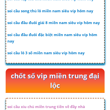
soi cầu song thủ lô miền nam siêu víp hôm nay
soi cầu đầu đuôi giải 8 miền nam siêu víp hôm nay
soi cầu đầu đuôi đặc biệt miền nam siêu víp hôm
nay
soi cầu lô 3 số miền nam siêu víp hôm nay
chốt số vip miền trung đại
lộc
soi cầu xỉu chủ miền trung tiền về đầy nhà