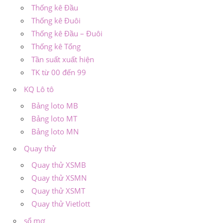
Thống kê Đầu
Thống kê Đuôi
Thống kê Đầu – Đuôi
Thống kê Tổng
Tần suất xuất hiện
TK từ 00 đến 99
KQ Lô tô
Bảng loto MB
Bảng loto MT
Bảng loto MN
Quay thử
Quay thử XSMB
Quay thử XSMN
Quay thử XSMT
Quay thử Vietlott
sổ mơ