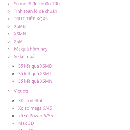
Sổ mơ lô đề chuẩn 100
Tính toán lô đề chuẩn
TRỰC TIẾP KQXS
XSMB
XSMN
XSMT
kết quả hôm nay
Sổ kết quả
Sổ kết quả XSMB
Sổ kết quả XSMT
Sổ kết quả XSMN
Vietlott
Xổ số vietlott
Xo so mega 6/45
xổ số Power 6/55
Max 3D