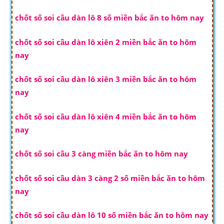
chốt số soi cầu dàn lô 8 số miền bắc ăn to hôm nay
chốt số soi cầu dàn lô xiên 2 miền bắc ăn to hôm
nay
chốt số soi cầu dàn lô xiên 3 miền bắc ăn to hôm
nay
chốt số soi cầu dàn lô xiên 4 miền bắc ăn to hôm
nay
chốt số soi cầu 3 càng miền bắc ăn to hôm nay
chốt số soi cầu dàn 3 càng 2 số miền bắc ăn to hôm
nay
chốt số soi cầu dàn lô 10 số miền bắc ăn to hôm nay