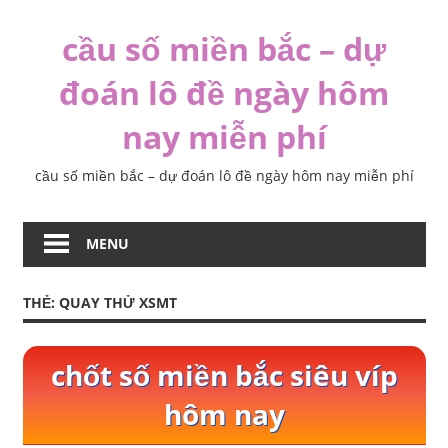
Skip
cầu số miền bắc – dự
to
content
đoán lô đề ngày hôm
nay miễn phí
cầu số miền bắc – dự đoán lô đề ngày hôm nay miễn phí
MENU
THẺ:
QUAY THỬ XSMT
chốt số miền bắc siêu víp
hôm nay