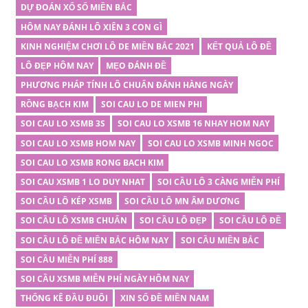
DỰ ĐOÁN XỔ SỐ MIỀN BẮC
HÔM NAY ĐÁNH LÔ XIÊN 3 CON GÌ
KINH NGHIỆM CHƠI LÔ DE MIỀN BẮC 2021
KẾT QUẢ LÔ ĐỀ
LÔ ĐẸP HÔM NAY
MẸO ĐÁNH ĐỀ
PHƯƠNG PHÁP TÍNH LÔ CHUẨN ĐÁNH HÀNG NGÀY
RỒNG BẠCH KIM
SOI CAU LO DE MIEN PHI
SOI CAU LO XSMB 3S
SOI CAU LO XSMB 16 NHAY HOM NAY
SOI CAU LO XSMB HOM NAY
SOI CAU LO XSMB MINH NGOC
SOI CAU LO XSMB RONG BACH KIM
SOI CAU XSMB 1 LO DUY NHAT
SOI CẦU LÔ 3 CÀNG MIỄN PHÍ
SOI CẦU LÔ KÉP XSMB
SOI CẦU LÔ MN ÂM DƯƠNG
SOI CẦU LÔ XSMB CHUẨN
SOI CẦU LÔ ĐẸP
SOI CẦU LÔ ĐỀ
SOI CẦU LÔ ĐỀ MIỀN BẮC HÔM NAY
SOI CẦU MIỀN BẮC
SOI CẦU MIỄN PHÍ 888
SOI CẦU XSMB MIỄN PHÍ NGÀY HÔM NAY
THỐNG KÊ ĐẦU ĐUÔI
XIN SỐ ĐỀ MIỀN NAM