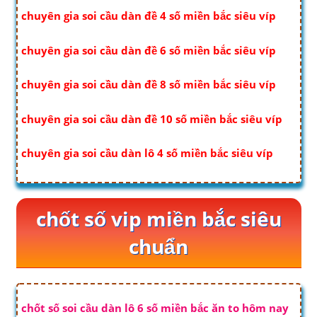
chuyên gia soi cầu dàn đề 4 số miền bắc siêu víp
chuyên gia soi cầu dàn đề 6 số miền bắc siêu víp
chuyên gia soi cầu dàn đề 8 số miền bắc siêu víp
chuyên gia soi cầu dàn đề 10 số miền bắc siêu víp
chuyên gia soi cầu dàn lô 4 số miền bắc siêu víp
chốt số vip miền bắc siêu
chuẩn
chốt số soi cầu dàn lô 6 số miền bắc ăn to hôm nay