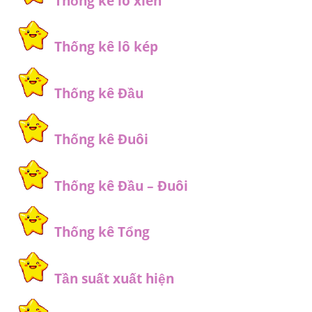
Thống kê lô xiên
Thống kê lô kép
Thống kê Đầu
Thống kê Đuôi
Thống kê Đầu – Đuôi
Thống kê Tổng
Tần suất xuất hiện