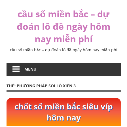
Skip
cầu số miền bắc – dự
to
content
đoán lô đề ngày hôm
nay miễn phí
cầu số miền bắc – dự đoán lô đề ngày hôm nay miễn phí
MENU
THẺ:
PHƯƠNG PHÁP SOI LÔ XIÊN 3
chốt số miền bắc siêu víp
hôm nay