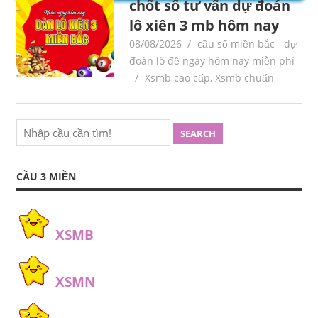
chốt số tư vấn dự đoán
lô xiên 3 mb hôm nay
08/08/2026
cầu số miền bắc - dự
đoán lô đề ngày hôm nay miễn phí
Xsmb cao cấp
,
Xsmb chuẩn
SEARCH
CẦU 3 MIỀN
XSMB
XSMN