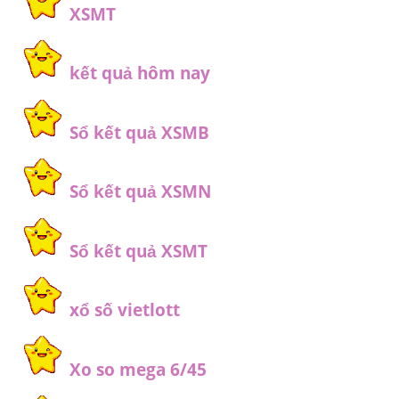
XSMT
kết quả hôm nay
Sổ kết quả XSMB
Sổ kết quả XSMN
Sổ kết quả XSMT
xổ số vietlott
Xo so mega 6/45