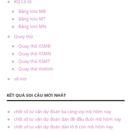
KQ Lô tô
Bảng loto MB
Bảng loto MT
Bảng loto MN
Quay thử
Quay thử XSMB
Quay thử XSMN
Quay thử XSMT
Quay thử Vietlott
sổ mơ
KẾT QUẢ SOI CẦU MỚI NHẤT
chốt số tư vấn dự đoán ba càng víp mb hôm nay
chốt số tư vấn dự đoán dàn đề đầu đuôi mb hôm nay
chốt số tư vấn dự đoán dàn lô 6 con mb hôm nay