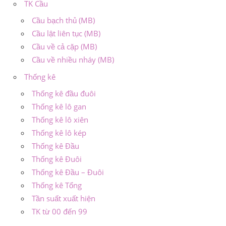
TK Cầu
Cầu bạch thủ (MB)
Cầu lật liên tục (MB)
Cầu về cả cặp (MB)
Cầu về nhiều nháy (MB)
Thống kê
Thống kê đầu đuôi
Thống kê lô gan
Thống kê lô xiên
Thống kê lô kép
Thống kê Đầu
Thống kê Đuôi
Thống kê Đầu – Đuôi
Thống kê Tổng
Tần suất xuất hiện
TK từ 00 đến 99