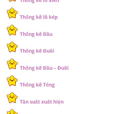
Thống kê lô xiên
Thống kê lô kép
Thống kê Đầu
Thống kê Đuôi
Thống kê Đầu – Đuôi
Thống kê Tổng
Tần suất xuất hiện