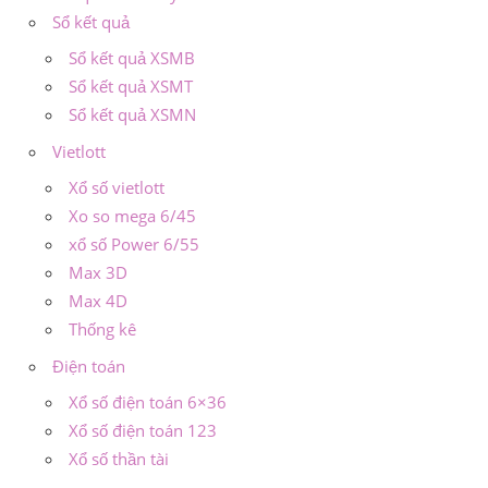
Sổ kết quả
Sổ kết quả XSMB
Sổ kết quả XSMT
Sổ kết quả XSMN
Vietlott
Xổ số vietlott
Xo so mega 6/45
xổ số Power 6/55
Max 3D
Max 4D
Thống kê
Điện toán
Xổ số điện toán 6×36
Xổ số điện toán 123
Xổ số thần tài