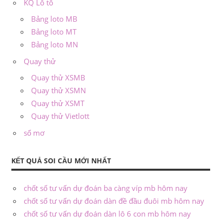
KQ Lô tô
Bảng loto MB
Bảng loto MT
Bảng loto MN
Quay thử
Quay thử XSMB
Quay thử XSMN
Quay thử XSMT
Quay thử Vietlott
sổ mơ
KẾT QUẢ SOI CẦU MỚI NHẤT
chốt số tư vấn dự đoán ba càng víp mb hôm nay
chốt số tư vấn dự đoán dàn đề đầu đuôi mb hôm nay
chốt số tư vấn dự đoán dàn lô 6 con mb hôm nay