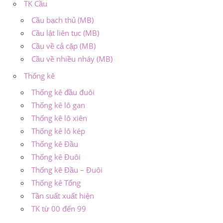
TK Cầu
Cầu bạch thủ (MB)
Cầu lật liên tục (MB)
Cầu về cả cặp (MB)
Cầu về nhiều nháy (MB)
Thống kê
Thống kê đầu đuôi
Thống kê lô gan
Thống kê lô xiên
Thống kê lô kép
Thống kê Đầu
Thống kê Đuôi
Thống kê Đầu – Đuôi
Thống kê Tổng
Tần suất xuất hiện
TK từ 00 đến 99