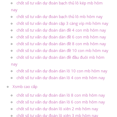
chốt số tư vấn dự đoán bạch thủ lô kép mb hôm
nay
chốt số tư vấn dự đoán bạch thủ lô mb hôm nay
chốt số tư vấn dự đoán cặp 3 càng víp mb hôm nay
chốt số tư vấn dự đoán dàn đề 4 con mb hôm nay
chốt số tư vấn dự đoán dàn đề 6 con mb hôm nay
chốt số tư vấn dự đoán dàn đề 8 con mb hôm nay
chốt số tư vấn dự đoán dàn đề 10 con mb hôm nay
chốt số tư vấn dự đoán dàn đề đầu đuôi mb hôm
nay
chốt số tư vấn dự đoán dàn lô 10 con mb hôm nay
chốt số tư vấn dự đoán dàn lô 4 con mb hôm nay
Xsmb cao cấp
chốt số tư vấn dự đoán dàn lô 8 con mb hôm nay
chốt số tư vấn dự đoán dàn lô 6 con mb hôm nay
chốt số tư vấn dự đoán lô xiên 2 mb hôm nay
chốt số tư vấn dự đoán lô xiên 3 mb hôm nay