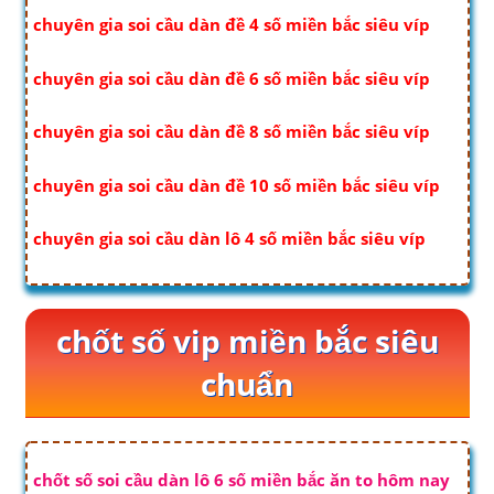
chuyên gia soi cầu dàn đề 4 số miền bắc siêu víp
chuyên gia soi cầu dàn đề 6 số miền bắc siêu víp
chuyên gia soi cầu dàn đề 8 số miền bắc siêu víp
chuyên gia soi cầu dàn đề 10 số miền bắc siêu víp
chuyên gia soi cầu dàn lô 4 số miền bắc siêu víp
chốt số vip miền bắc siêu
chuẩn
chốt số soi cầu dàn lô 6 số miền bắc ăn to hôm nay