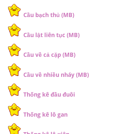
Cầu bạch thủ (MB)
Cầu lật liên tục (MB)
Cầu về cả cặp (MB)
Cầu về nhiều nháy (MB)
Thống kê đầu đuôi
Thống kê lô gan