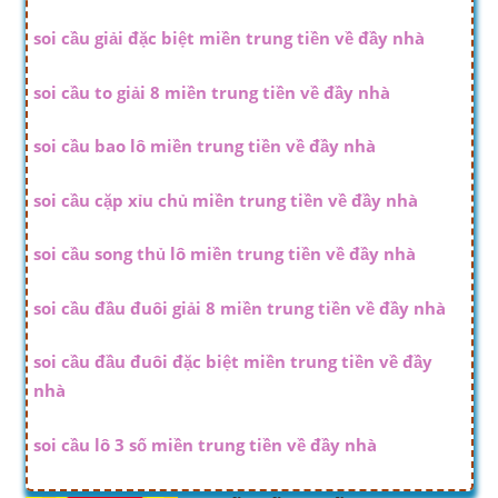
soi cầu giải đặc biệt miền trung tiền về đầy nhà
soi cầu to giải 8 miền trung tiền về đầy nhà
soi cầu bao lô miền trung tiền về đầy nhà
soi cầu cặp xỉu chủ miền trung tiền về đầy nhà
soi cầu song thủ lô miền trung tiền về đầy nhà
soi cầu đầu đuôi giải 8 miền trung tiền về đầy nhà
soi cầu đầu đuôi đặc biệt miền trung tiền về đầy
nhà
soi cầu lô 3 số miền trung tiền về đầy nhà