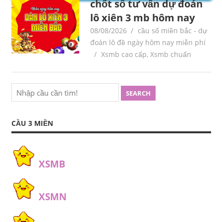
chốt số tư vấn dự đoán
lô xiên 3 mb hôm nay
08/08/2026
cầu số miền bắc - dự
đoán lô đề ngày hôm nay miễn phí
Xsmb cao cấp
,
Xsmb chuẩn
SEARCH
CẦU 3 MIỀN
XSMB
XSMN