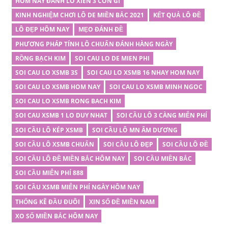
HÔM NAY ĐÁNH LÔ XIÊN 3 CON GÌ
KINH NGHIỆM CHƠI LÔ DE MIỀN BẮC 2021
KẾT QUẢ LÔ ĐỀ
LÔ ĐẸP HÔM NAY
MẸO ĐÁNH ĐỀ
PHƯƠNG PHÁP TÍNH LÔ CHUẨN ĐÁNH HÀNG NGÀY
RỒNG BẠCH KIM
SOI CAU LO DE MIEN PHI
SOI CAU LO XSMB 3S
SOI CAU LO XSMB 16 NHAY HOM NAY
SOI CAU LO XSMB HOM NAY
SOI CAU LO XSMB MINH NGOC
SOI CAU LO XSMB RONG BACH KIM
SOI CAU XSMB 1 LO DUY NHAT
SOI CẦU LÔ 3 CÀNG MIỄN PHÍ
SOI CẦU LÔ KÉP XSMB
SOI CẦU LÔ MN ÂM DƯƠNG
SOI CẦU LÔ XSMB CHUẨN
SOI CẦU LÔ ĐẸP
SOI CẦU LÔ ĐỀ
SOI CẦU LÔ ĐỀ MIỀN BẮC HÔM NAY
SOI CẦU MIỀN BẮC
SOI CẦU MIỄN PHÍ 888
SOI CẦU XSMB MIỄN PHÍ NGÀY HÔM NAY
THỐNG KÊ ĐẦU ĐUÔI
XIN SỐ ĐỀ MIỀN NAM
XO SỐ MIỀN BẮC HÔM NAY