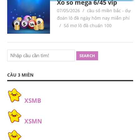
Xo so mega 6/45 vip
07/05/2026
cầu số miền bắc - dự
đoán lô đề ngày hôm nay miễn phí
Sổ mơ lô đề chuẩn 100
SEARCH
CẦU 3 MIỀN
XSMB
XSMN