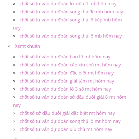
chốt số tư vấn dự đoán lô xiên 4 mb hôm nay
chốt số tư vấn dự đoán song thủ đề mb hôm nay
chốt số tư vấn dự đoán song thủ lô kép mb hôm
nay
chốt số tư vấn dự đoán song thủ lô mb hôm nay
Xsmt chuẩn
chốt số tư vấn dự đoán bao lô mt hôm nay
chốt số tư vấn dự đoán cặp xíu chủ mt hôm nay
chốt số tư vấn dự đoán đặc biệt mt hôm nay
chốt số tư vấn dự đoán giải tám mt hôm nay
chốt số tư vấn dự đoán lô 3 số mt hôm nay
chốt số tư vấn dự đoán sớ đầu đuôi giải 8 mt hôm
nay
chốt số sớ đầu đuôi giải đặc biệt mt hôm nay
chốt số tư vấn dự đoán song thủ lô mt hôm nay
chốt số tư vấn dự đoán xíu chủ mt hôm nay