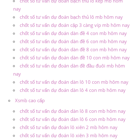
chốt số tư vấn dự đoán bạch thủ lô kép mb hôm
nay
chốt số tư vấn dự đoán bạch thủ lô mb hôm nay
chốt số tư vấn dự đoán cặp 3 càng víp mb hôm nay
chốt số tư vấn dự đoán dàn đề 4 con mb hôm nay
chốt số tư vấn dự đoán dàn đề 6 con mb hôm nay
chốt số tư vấn dự đoán dàn đề 8 con mb hôm nay
chốt số tư vấn dự đoán dàn đề 10 con mb hôm nay
chốt số tư vấn dự đoán dàn đề đầu đuôi mb hôm
nay
chốt số tư vấn dự đoán dàn lô 10 con mb hôm nay
chốt số tư vấn dự đoán dàn lô 4 con mb hôm nay
Xsmb cao cấp
chốt số tư vấn dự đoán dàn lô 8 con mb hôm nay
chốt số tư vấn dự đoán dàn lô 6 con mb hôm nay
chốt số tư vấn dự đoán lô xiên 2 mb hôm nay
chốt số tư vấn dự đoán lô xiên 3 mb hôm nay