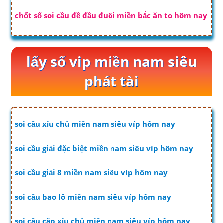
chốt số soi cầu đề đầu đuôi miền bắc ăn to hôm nay
lấy số vip miền nam siêu
phát tài
soi cầu xỉu chủ miền nam siêu víp hôm nay
soi cầu giải đặc biệt miền nam siêu víp hôm nay
soi cầu giải 8 miền nam siêu víp hôm nay
soi cầu bao lô miền nam siêu víp hôm nay
soi cầu cặp xỉu chủ miền nam siêu víp hôm nay