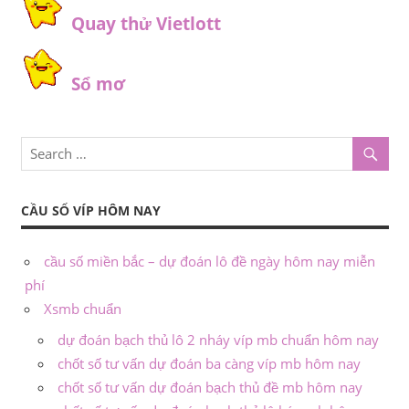
Quay thử Vietlott
Sổ mơ
CẦU SỐ VÍP HÔM NAY
cầu số miền bắc – dự đoán lô đề ngày hôm nay miễn
phí
Xsmb chuẩn
dự đoán bạch thủ lô 2 nháy víp mb chuẩn hôm nay
chốt số tư vấn dự đoán ba càng víp mb hôm nay
chốt số tư vấn dự đoán bạch thủ đề mb hôm nay