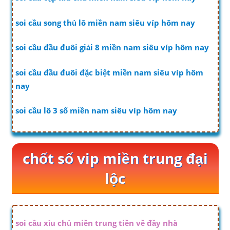
soi cầu song thủ lô miền nam siêu víp hôm nay
soi cầu đầu đuôi giải 8 miền nam siêu víp hôm nay
soi cầu đầu đuôi đặc biệt miền nam siêu víp hôm
nay
soi cầu lô 3 số miền nam siêu víp hôm nay
chốt số vip miền trung đại
lộc
soi cầu xỉu chủ miền trung tiền về đầy nhà