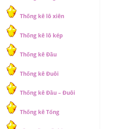
Thống kê lô xiên
Thống kê lô kép
Thống kê Đầu
Thống kê Đuôi
Thống kê Đầu – Đuôi
Thống kê Tổng