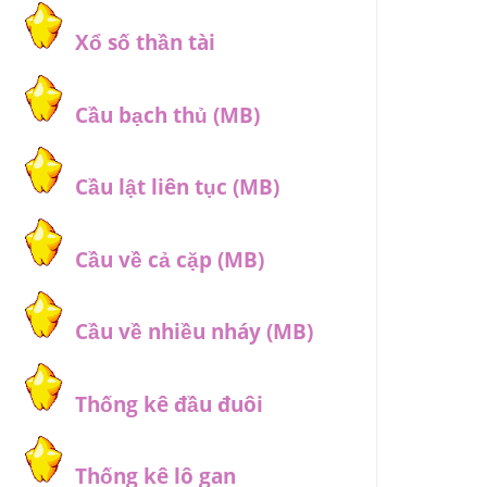
Xổ số thần tài
Cầu bạch thủ (MB)
Cầu lật liên tục (MB)
Cầu về cả cặp (MB)
Cầu về nhiều nháy (MB)
Thống kê đầu đuôi
Thống kê lô gan