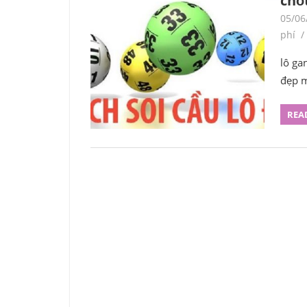
chố
05/06
phí
lô ga
đẹp m
REA