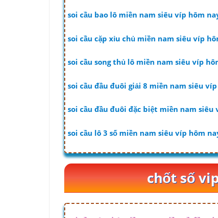
soi cầu bao lô miền nam siêu víp hôm na
soi cầu cặp xỉu chủ miền nam siêu víp h
soi cầu song thủ lô miền nam siêu víp h
soi cầu đầu đuôi giải 8 miền nam siêu ví
soi cầu đầu đuôi đặc biệt miền nam siêu
soi cầu lô 3 số miền nam siêu víp hôm na
chốt số vi