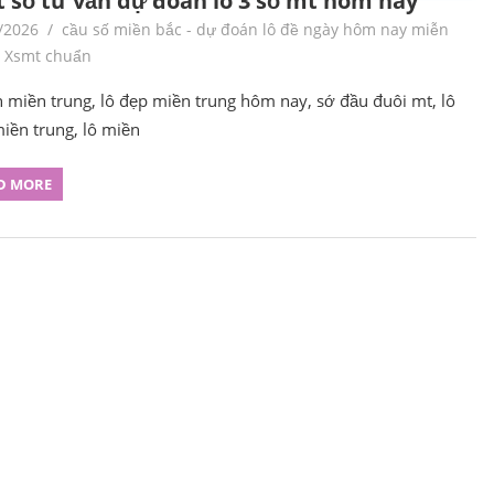
t số tư vấn dự đoán lô 3 số mt hôm nay
/2026
cầu số miền bắc - dự đoán lô đề ngày hôm nay miễn
Xsmt chuẩn
n miền trung, lô đẹp miền trung hôm nay, sớ đầu đuôi mt, lô
iền trung, lô miền
D MORE