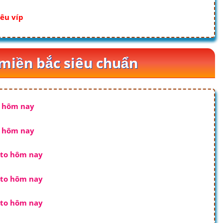
iêu víp
 miền bắc siêu chuẩn
to hôm nay
to hôm nay
n to hôm nay
n to hôm nay
n to hôm nay