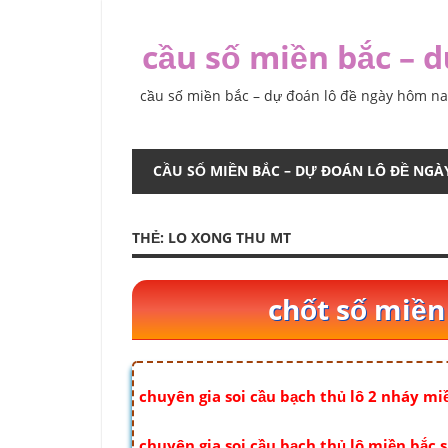
Skip
to
cầu số miền bắc – 
content
cầu số miền bắc – dự đoán lô đề ngày hôm na
CẦU SỐ MIỀN BẮC – DỰ ĐOÁN LÔ ĐỀ NGÀ
THẺ:
LO XONG THU MT
chốt số miền
chuyên gia soi cầu bạch thủ lô 2 nháy mi
chuyên gia soi cầu bạch thủ lô miền bắc s