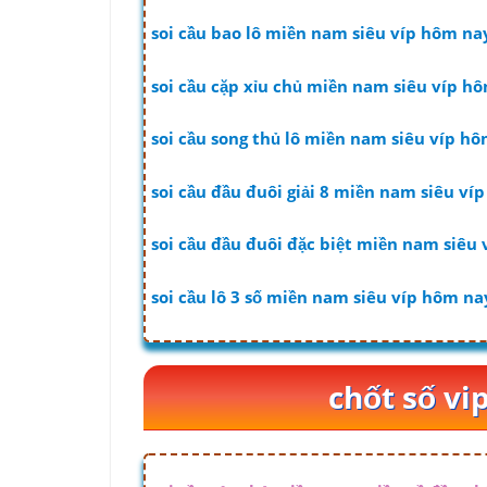
soi cầu bao lô miền nam siêu víp hôm na
soi cầu cặp xỉu chủ miền nam siêu víp h
soi cầu song thủ lô miền nam siêu víp h
soi cầu đầu đuôi giải 8 miền nam siêu ví
soi cầu đầu đuôi đặc biệt miền nam siêu
soi cầu lô 3 số miền nam siêu víp hôm na
chốt số vi