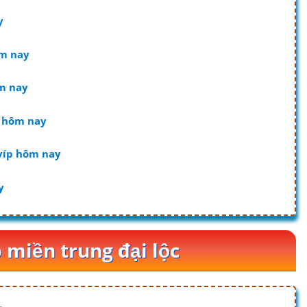
y
ôm nay
ôm nay
p hôm nay
 víp hôm nay
y
p miền trung đại lộc