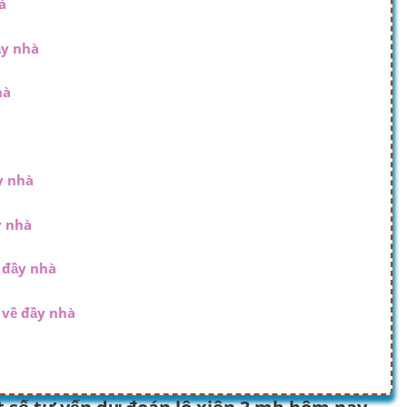
à
ầy nhà
hà
y nhà
y nhà
ề đầy nhà
n về đầy nhà