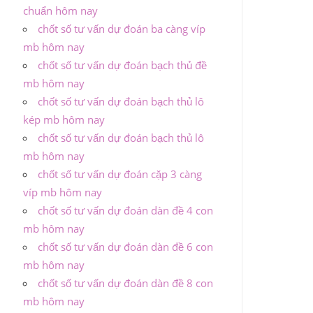
chuẩn hôm nay
chốt số tư vấn dự đoán ba càng víp
mb hôm nay
chốt số tư vấn dự đoán bạch thủ đề
mb hôm nay
chốt số tư vấn dự đoán bạch thủ lô
kép mb hôm nay
chốt số tư vấn dự đoán bạch thủ lô
mb hôm nay
chốt số tư vấn dự đoán cặp 3 càng
víp mb hôm nay
chốt số tư vấn dự đoán dàn đề 4 con
mb hôm nay
chốt số tư vấn dự đoán dàn đề 6 con
mb hôm nay
chốt số tư vấn dự đoán dàn đề 8 con
mb hôm nay