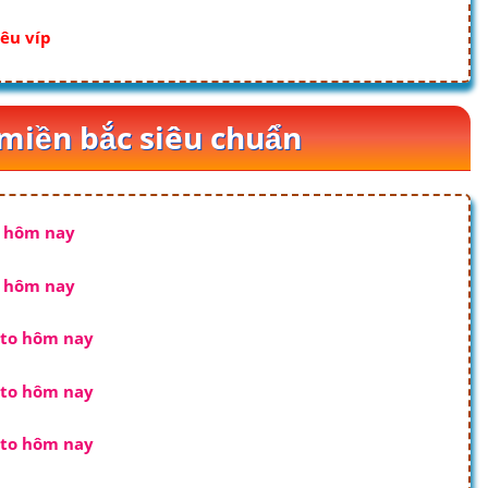
iêu víp
 miền bắc siêu chuẩn
to hôm nay
to hôm nay
n to hôm nay
n to hôm nay
n to hôm nay