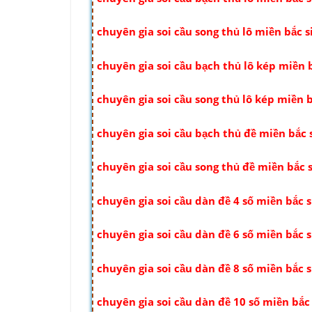
chuyên gia soi cầu song thủ lô miền bắc s
chuyên gia soi cầu bạch thủ lô kép miền 
chuyên gia soi cầu song thủ lô kép miền b
chuyên gia soi cầu bạch thủ đề miền bắc 
chuyên gia soi cầu song thủ đề miền bắc 
chuyên gia soi cầu dàn đề 4 số miền bắc s
chuyên gia soi cầu dàn đề 6 số miền bắc s
chuyên gia soi cầu dàn đề 8 số miền bắc s
chuyên gia soi cầu dàn đề 10 số miền bắc 