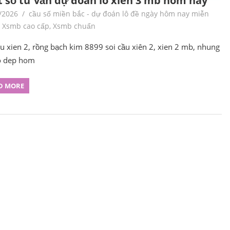
t số tư vấn dự đoán lô xiên 3 mb hôm nay
/2026
cầu số miền bắc - dự đoán lô đề ngày hôm nay miễn
Xsmb cao cấp
,
Xsmb chuẩn
au xien 2, rồng bạch kim 8899 soi cầu xiên 2, xien 2 mb, nhung
o dep hom
D MORE