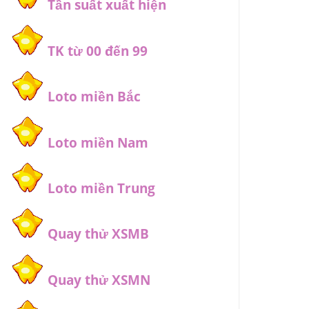
Tần suất xuất hiện
TK từ 00 đến 99
Loto miền Bắc
Loto miền Nam
Loto miền Trung
Quay thử XSMB
Quay thử XSMN