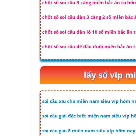
chốt số soi cầu 3 càng miền bắc ăn to hô
chốt số soi cầu dàn 3 càng 2 số miền bắc
chốt số soi cầu dàn lô 10 số miền bắc ăn
chốt số soi cầu đề đầu đuôi miền bắc ăn 
lấy số vip m
soi cầu xỉu chủ miền nam siêu víp hôm n
soi cầu giải đặc biệt miền nam siêu víp 
soi cầu giải 8 miền nam siêu víp hôm nay