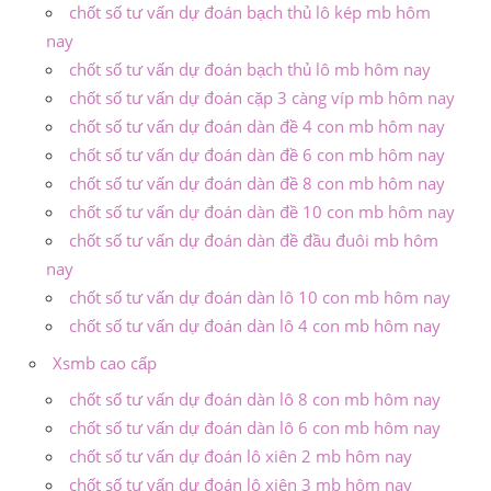
chốt số tư vấn dự đoán bạch thủ lô kép mb hôm
nay
chốt số tư vấn dự đoán bạch thủ lô mb hôm nay
chốt số tư vấn dự đoán cặp 3 càng víp mb hôm nay
chốt số tư vấn dự đoán dàn đề 4 con mb hôm nay
chốt số tư vấn dự đoán dàn đề 6 con mb hôm nay
chốt số tư vấn dự đoán dàn đề 8 con mb hôm nay
chốt số tư vấn dự đoán dàn đề 10 con mb hôm nay
chốt số tư vấn dự đoán dàn đề đầu đuôi mb hôm
nay
chốt số tư vấn dự đoán dàn lô 10 con mb hôm nay
chốt số tư vấn dự đoán dàn lô 4 con mb hôm nay
Xsmb cao cấp
chốt số tư vấn dự đoán dàn lô 8 con mb hôm nay
chốt số tư vấn dự đoán dàn lô 6 con mb hôm nay
chốt số tư vấn dự đoán lô xiên 2 mb hôm nay
chốt số tư vấn dự đoán lô xiên 3 mb hôm nay