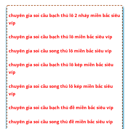
chuyên gia soi cầu bạch thủ lô 2 nháy miền bắc siêu
víp
chuyên gia soi cầu bạch thủ lô miền bắc siêu víp
chuyên gia soi cầu song thủ lô miền bắc siêu víp
chuyên gia soi cầu bạch thủ lô kép miền bắc siêu
víp
chuyên gia soi cầu song thủ lô kép miền bắc siêu
víp
chuyên gia soi cầu bạch thủ đề miền bắc siêu víp
chuyên gia soi cầu song thủ đề miền bắc siêu víp