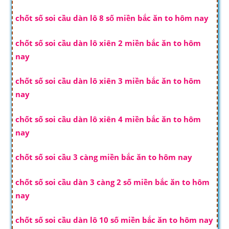
chốt số soi cầu dàn lô 8 số miền bắc ăn to hôm nay
chốt số soi cầu dàn lô xiên 2 miền bắc ăn to hôm
nay
chốt số soi cầu dàn lô xiên 3 miền bắc ăn to hôm
nay
chốt số soi cầu dàn lô xiên 4 miền bắc ăn to hôm
nay
chốt số soi cầu 3 càng miền bắc ăn to hôm nay
chốt số soi cầu dàn 3 càng 2 số miền bắc ăn to hôm
nay
chốt số soi cầu dàn lô 10 số miền bắc ăn to hôm nay