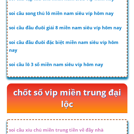
soi cầu song thủ lô miền nam siêu víp hôm nay
soi cầu đầu đuôi giải 8 miền nam siêu víp hôm nay
soi cầu đầu đuôi đặc biệt miền nam siêu víp hôm
nay
soi cầu lô 3 số miền nam siêu víp hôm nay
chốt số vip miền trung đại
lộc
soi cầu xỉu chủ miền trung tiền về đầy nhà