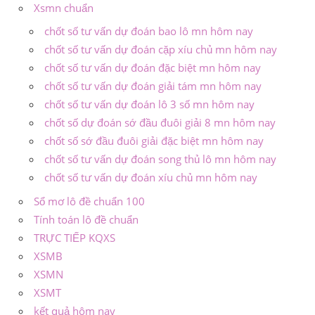
Xsmn chuẩn
chốt số tư vấn dự đoán bao lô mn hôm nay
chốt số tư vấn dự đoán cặp xíu chủ mn hôm nay
chốt số tư vấn dự đoán đặc biệt mn hôm nay
chốt số tư vấn dự đoán giải tám mn hôm nay
chốt số tư vấn dự đoán lô 3 số mn hôm nay
chốt số dự đoán sớ đầu đuôi giải 8 mn hôm nay
chốt số sớ đầu đuôi giải đặc biệt mn hôm nay
chốt số tư vấn dự đoán song thủ lô mn hôm nay
chốt số tư vấn dự đoán xíu chủ mn hôm nay
Sổ mơ lô đề chuẩn 100
Tính toán lô đề chuẩn
TRỰC TIẾP KQXS
XSMB
XSMN
XSMT
kết quả hôm nay