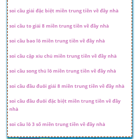
soi cầu giải đặc biệt miền trung tiền về đầy nhà
soi cầu to giải 8 miền trung tiền về đầy nhà
soi cầu bao lô miền trung tiền về đầy nhà
soi cầu cặp xỉu chủ miền trung tiền về đầy nhà
soi cầu song thủ lô miền trung tiền về đầy nhà
soi cầu đầu đuôi giải 8 miền trung tiền về đầy nhà
soi cầu đầu đuôi đặc biệt miền trung tiền về đầy
nhà
soi cầu lô 3 số miền trung tiền về đầy nhà