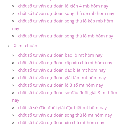
chốt số tư vấn dự đoán lô xiên 4 mb hôm nay
chốt số tư vấn dự đoán song thủ đề mb hôm nay
chốt số tư vấn dự đoán song thủ lô kép mb hôm
nay
chốt số tư vấn dự đoán song thủ lô mb hôm nay
Xsmt chuẩn
chốt số tư vấn dự đoán bao lô mt hôm nay
chốt số tư vấn dự đoán cặp xíu chủ mt hôm nay
chốt số tư vấn dự đoán đặc biệt mt hôm nay
chốt số tư vấn dự đoán giải tám mt hôm nay
chốt số tư vấn dự đoán lô 3 số mt hôm nay
chốt số tư vấn dự đoán sớ đầu đuôi giải 8 mt hôm
nay
chốt số sớ đầu đuôi giải đặc biệt mt hôm nay
chốt số tư vấn dự đoán song thủ lô mt hôm nay
chốt số tư vấn dự đoán xíu chủ mt hôm nay