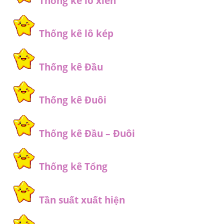
Thống kê lô xiên
Thống kê lô kép
Thống kê Đầu
Thống kê Đuôi
Thống kê Đầu – Đuôi
Thống kê Tổng
Tần suất xuất hiện