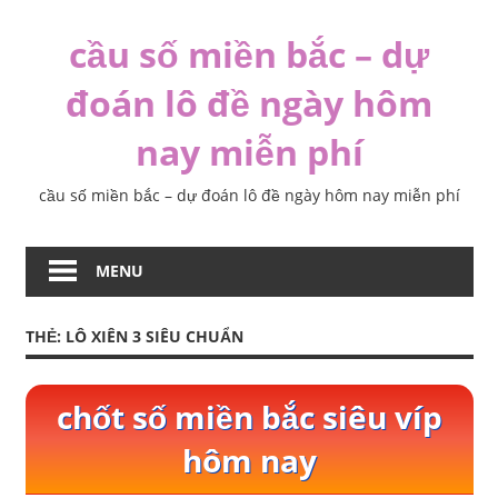
Skip
cầu số miền bắc – dự
to
content
đoán lô đề ngày hôm
nay miễn phí
cầu số miền bắc – dự đoán lô đề ngày hôm nay miễn phí
MENU
THẺ:
LÔ XIÊN 3 SIÊU CHUẨN
chốt số miền bắc siêu víp
hôm nay