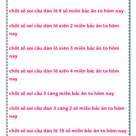
chốt số soi cầu dàn lô 8 số miền bắc ăn to hôm nay
chốt số soi cầu dàn lô xiên 2 miền bắc ăn to hôm
nay
chốt số soi cầu dàn lô xiên 3 miền bắc ăn to hôm
nay
chốt số soi cầu dàn lô xiên 4 miền bắc ăn to hôm
nay
chốt số soi cầu 3 càng miền bắc ăn to hôm nay
chốt số soi cầu dàn 3 càng 2 số miền bắc ăn to hôm
nay
chốt số soi cầu dàn lô 10 số miền bắc ăn to hôm nay