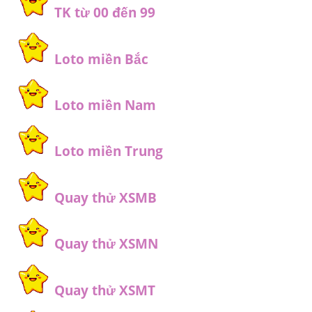
TK từ 00 đến 99
Loto miền Bắc
Loto miền Nam
Loto miền Trung
Quay thử XSMB
Quay thử XSMN
Quay thử XSMT