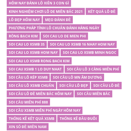
HÔM NAY ĐÁNH LÔ XIÊN 3 CON GÌ
KINH NGHIỆM CHƠI LÔ DE MIỀN BẮC 2021
KẾT QUẢ LÔ ĐỀ
LÔ ĐẸP HÔM NAY
MẸO ĐÁNH ĐỀ
PHƯƠNG PHÁP TÍNH LÔ CHUẨN ĐÁNH HÀNG NGÀY
RỒNG BẠCH KIM
SOI CAU LO DE MIEN PHI
SOI CAU LO XSMB 3S
SOI CAU LO XSMB 16 NHAY HOM NAY
SOI CAU LO XSMB HOM NAY
SOI CAU LO XSMB MINH NGOC
SOI CAU LO XSMB RONG BACH KIM
SOI CAU XSMB 1 LO DUY NHAT
SOI CẦU LÔ 3 CÀNG MIỄN PHÍ
SOI CẦU LÔ KÉP XSMB
SOI CẦU LÔ MN ÂM DƯƠNG
SOI CẦU LÔ XSMB CHUẨN
SOI CẦU LÔ ĐẸP
SOI CẦU LÔ ĐỀ
SOI CẦU LÔ ĐỀ MIỀN BẮC HÔM NAY
SOI CẦU MIỀN BẮC
SOI CẦU MIỄN PHÍ 888
SOI CẦU XSMB MIỄN PHÍ NGÀY HÔM NAY
THỐNG KÊ KẾT QUẢ XSMB
THỐNG KÊ ĐẦU ĐUÔI
XIN SỐ ĐỀ MIỀN NAM