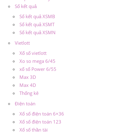
Sổ kết quả
Sổ kết quả XSMB
Sổ kết quả XSMT
Sổ kết quả XSMN
Vietlott
Xổ số vietlott
Xo so mega 6/45
xổ số Power 6/55
Max 3D
Max 4D
Thống kê
Điện toán
Xổ số điện toán 6×36
Xổ số điện toán 123
Xổ số thần tài