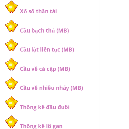
Xổ số thần tài
Cầu bạch thủ (MB)
Cầu lật liên tục (MB)
Cầu về cả cặp (MB)
Cầu về nhiều nháy (MB)
Thống kê đầu đuôi
Thống kê lô gan