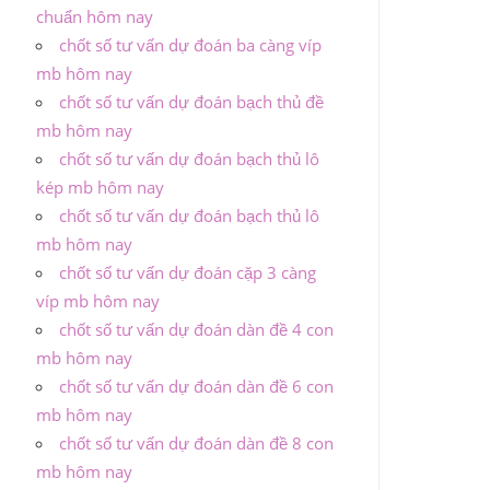
chuẩn hôm nay
chốt số tư vấn dự đoán ba càng víp
mb hôm nay
chốt số tư vấn dự đoán bạch thủ đề
mb hôm nay
chốt số tư vấn dự đoán bạch thủ lô
kép mb hôm nay
chốt số tư vấn dự đoán bạch thủ lô
mb hôm nay
chốt số tư vấn dự đoán cặp 3 càng
víp mb hôm nay
chốt số tư vấn dự đoán dàn đề 4 con
mb hôm nay
chốt số tư vấn dự đoán dàn đề 6 con
mb hôm nay
chốt số tư vấn dự đoán dàn đề 8 con
mb hôm nay