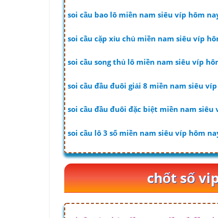
soi cầu bao lô miền nam siêu víp hôm na
soi cầu cặp xỉu chủ miền nam siêu víp h
soi cầu song thủ lô miền nam siêu víp h
soi cầu đầu đuôi giải 8 miền nam siêu ví
soi cầu đầu đuôi đặc biệt miền nam siêu
soi cầu lô 3 số miền nam siêu víp hôm na
chốt số vi