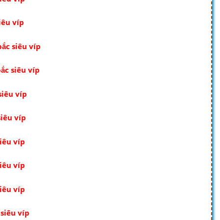
iêu víp
bắc siêu víp
ắc siêu víp
siêu víp
siêu víp
iêu víp
iêu víp
iêu víp
siêu víp