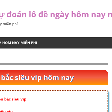
dự đoán lô đề ngày hôm nay 
y miễn phí
Y HÔM NAY MIỄN PHÍ
 bắc siêu víp hôm nay
ền bắc siêu víp
iêu víp