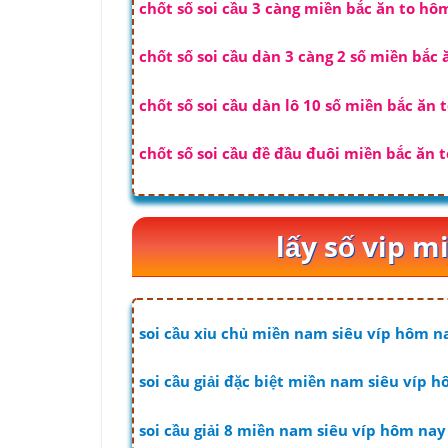
chốt số soi cầu 3 càng miền bắc ăn to hô
chốt số soi cầu dàn 3 càng 2 số miền bắc
chốt số soi cầu dàn lô 10 số miền bắc ăn
chốt số soi cầu đề đầu đuôi miền bắc ăn 
lấy số vip m
soi cầu xỉu chủ miền nam siêu víp hôm n
soi cầu giải đặc biệt miền nam siêu víp 
soi cầu giải 8 miền nam siêu víp hôm nay