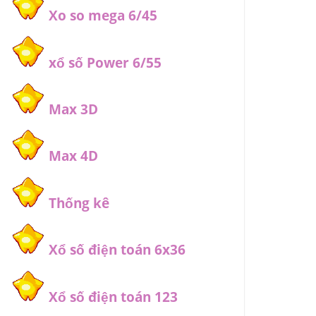
Xo so mega 6/45
xổ số Power 6/55
Max 3D
Max 4D
Thống kê
Xổ số điện toán 6x36
Xổ số điện toán 123