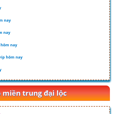
y
ôm nay
ôm nay
p hôm nay
 víp hôm nay
y
p miền trung đại lộc