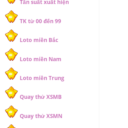
Tần suất xuất hiện
TK từ 00 đến 99
Loto miền Bắc
Loto miền Nam
Loto miền Trung
Quay thử XSMB
Quay thử XSMN