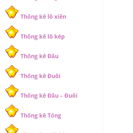
Thống kê lô xiên
Thống kê lô kép
Thống kê Đầu
Thống kê Đuôi
Thống kê Đầu – Đuôi
Thống kê Tổng