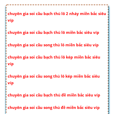
chuyên gia soi cầu bạch thủ lô 2 nháy miền bắc siêu
víp
chuyên gia soi cầu bạch thủ lô miền bắc siêu víp
chuyên gia soi cầu song thủ lô miền bắc siêu víp
chuyên gia soi cầu bạch thủ lô kép miền bắc siêu
víp
chuyên gia soi cầu song thủ lô kép miền bắc siêu
víp
chuyên gia soi cầu bạch thủ đề miền bắc siêu víp
chuyên gia soi cầu song thủ đề miền bắc siêu víp