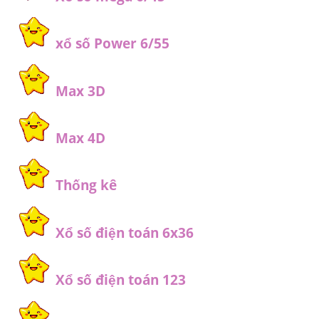
xổ số Power 6/55
Max 3D
Max 4D
Thống kê
Xổ số điện toán 6x36
Xổ số điện toán 123