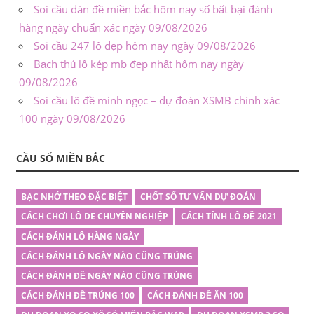
Soi cầu dàn đề miền bắc hôm nay số bất bại đánh
hàng ngày chuẩn xác ngày 09/08/2026
Soi cầu 247 lô đẹp hôm nay ngày 09/08/2026
Bạch thủ lô kép mb đẹp nhất hôm nay ngày
09/08/2026
Soi cầu lô đề minh ngọc – dự đoán XSMB chính xác
100 ngày 09/08/2026
CẦU SỐ MIỀN BẮC
BẠC NHỚ THEO ĐẶC BIỆT
CHỐT SỐ TƯ VẤN DỰ ĐOÁN
CÁCH CHƠI LÔ DE CHUYÊN NGHIỆP
CÁCH TÍNH LÔ ĐỀ 2021
CÁCH ĐÁNH LÔ HÀNG NGÀY
CÁCH ĐÁNH LÔ NGÀY NÀO CŨNG TRÚNG
CÁCH ĐÁNH ĐỀ NGÀY NÀO CŨNG TRÚNG
CÁCH ĐÁNH ĐỀ TRÚNG 100
CÁCH ĐÁNH ĐỀ ĂN 100