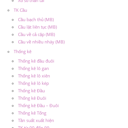
Xổ số thần tài
TK Cầu
Cầu bạch thủ (MB)
Cầu lật liên tục (MB)
Cầu về cả cặp (MB)
Cầu về nhiều nháy (MB)
Thống kê
Thống kê đầu đuôi
Thống kê lô gan
Thống kê lô xiên
Thống kê lô kép
Thống kê Đầu
Thống kê Đuôi
Thống kê Đầu – Đuôi
Thống kê Tổng
Tần suất xuất hiện
TK từ 00 đến 99