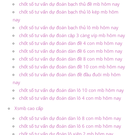
chốt số tư vấn dự đoán bạch thủ đề mb hôm nay
chốt số tư vấn dự đoán bạch thủ lô kép mb hôm
nay
chốt số tư vấn dự đoán bạch thủ lô mb hôm nay
chốt số tư vấn dự đoán cặp 3 càng víp mb hôm nay
chốt số tư vấn dự đoán dàn đề 4 con mb hôm nay
chốt số tư vấn dự đoán dàn đề 6 con mb hôm nay
chốt số tư vấn dự đoán dàn đề 8 con mb hôm nay
chốt số tư vấn dự đoán dàn đề 10 con mb hôm nay
chốt số tư vấn dự đoán dàn đề đầu đuôi mb hôm
nay
chốt số tư vấn dự đoán dàn lô 10 con mb hôm nay
chốt số tư vấn dự đoán dàn lô 4 con mb hôm nay
Xsmb cao cấp
chốt số tư vấn dự đoán dàn lô 8 con mb hôm nay
chốt số tư vấn dự đoán dàn lô 6 con mb hôm nay
chốt số tư vấn dự đoán lô xiên 2 mb hôm nay