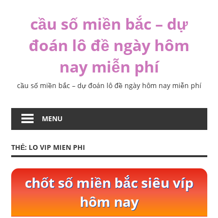
Skip
cầu số miền bắc – dự
to
content
đoán lô đề ngày hôm
nay miễn phí
cầu số miền bắc – dự đoán lô đề ngày hôm nay miễn phí
MENU
THẺ:
LO VIP MIEN PHI
chốt số miền bắc siêu víp
hôm nay