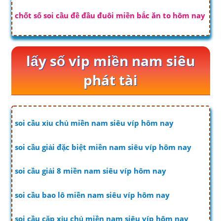
chốt số soi cầu đề đầu đuôi miền bắc ăn to hôm nay
lấy số vip miền nam siêu
phát tài
soi cầu xỉu chủ miền nam siêu víp hôm nay
soi cầu giải đặc biệt miền nam siêu víp hôm nay
soi cầu giải 8 miền nam siêu víp hôm nay
soi cầu bao lô miền nam siêu víp hôm nay
soi cầu cặp xỉu chủ miền nam siêu víp hôm nay