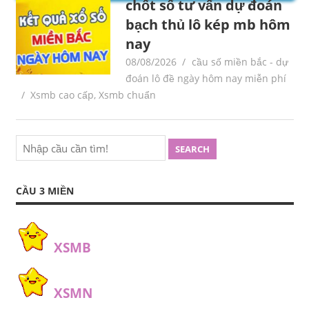
chốt số tư vấn dự đoán
bạch thủ lô kép mb hôm
nay
08/08/2026
cầu số miền bắc - dự
đoán lô đề ngày hôm nay miễn phí
Xsmb cao cấp
,
Xsmb chuẩn
SEARCH
CẦU 3 MIỀN
XSMB
XSMN