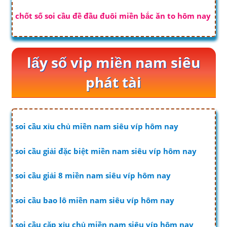
chốt số soi cầu đề đầu đuôi miền bắc ăn to hôm nay
lấy số vip miền nam siêu
phát tài
soi cầu xỉu chủ miền nam siêu víp hôm nay
soi cầu giải đặc biệt miền nam siêu víp hôm nay
soi cầu giải 8 miền nam siêu víp hôm nay
soi cầu bao lô miền nam siêu víp hôm nay
soi cầu cặp xỉu chủ miền nam siêu víp hôm nay