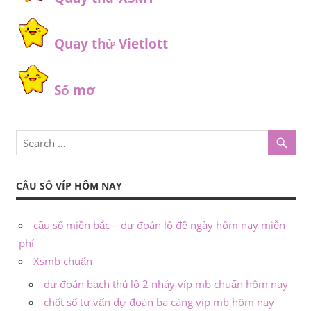
Quay thử Vietlott
Sổ mơ
CẦU SỐ VÍP HÔM NAY
cầu số miền bắc – dự đoán lô đề ngày hôm nay miễn
phí
Xsmb chuẩn
dự đoán bạch thủ lô 2 nháy víp mb chuẩn hôm nay
chốt số tư vấn dự đoán ba càng víp mb hôm nay