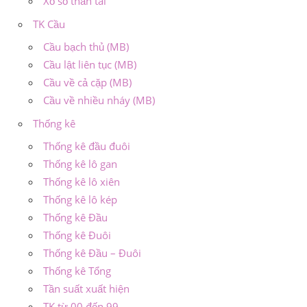
Xổ số thần tài
TK Cầu
Cầu bạch thủ (MB)
Cầu lật liên tục (MB)
Cầu về cả cặp (MB)
Cầu về nhiều nháy (MB)
Thống kê
Thống kê đầu đuôi
Thống kê lô gan
Thống kê lô xiên
Thống kê lô kép
Thống kê Đầu
Thống kê Đuôi
Thống kê Đầu – Đuôi
Thống kê Tổng
Tần suất xuất hiện
TK từ 00 đến 99