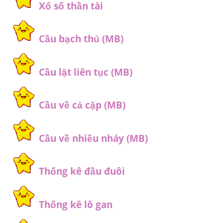
Xổ số thần tài
Cầu bạch thủ (MB)
Cầu lật liên tục (MB)
Cầu về cả cặp (MB)
Cầu về nhiều nháy (MB)
Thống kê đầu đuôi
Thống kê lô gan