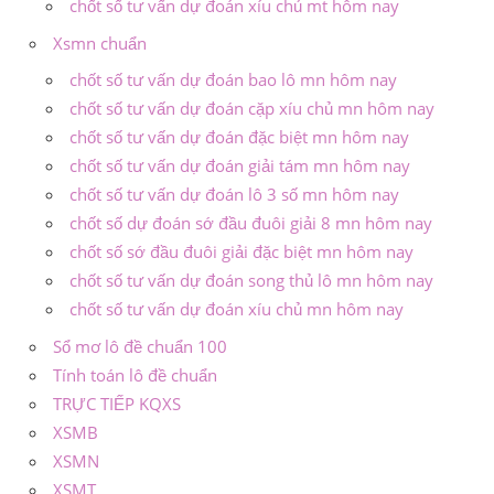
chốt số tư vấn dự đoán xíu chủ mt hôm nay
Xsmn chuẩn
chốt số tư vấn dự đoán bao lô mn hôm nay
chốt số tư vấn dự đoán cặp xíu chủ mn hôm nay
chốt số tư vấn dự đoán đặc biệt mn hôm nay
chốt số tư vấn dự đoán giải tám mn hôm nay
chốt số tư vấn dự đoán lô 3 số mn hôm nay
chốt số dự đoán sớ đầu đuôi giải 8 mn hôm nay
chốt số sớ đầu đuôi giải đặc biệt mn hôm nay
chốt số tư vấn dự đoán song thủ lô mn hôm nay
chốt số tư vấn dự đoán xíu chủ mn hôm nay
Sổ mơ lô đề chuẩn 100
Tính toán lô đề chuẩn
TRỰC TIẾP KQXS
XSMB
XSMN
XSMT