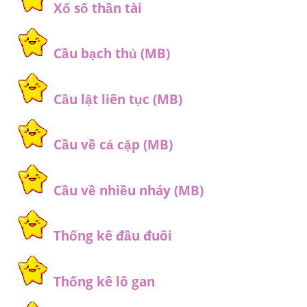
Xổ số thần tài
Cầu bạch thủ (MB)
Cầu lật liên tục (MB)
Cầu về cả cặp (MB)
Cầu về nhiều nháy (MB)
Thống kê đầu đuôi
Thống kê lô gan