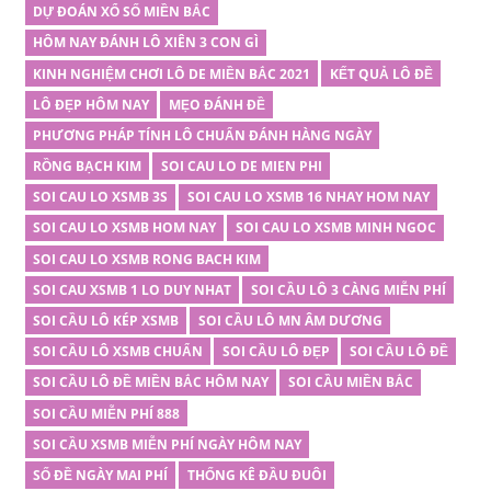
DỰ ĐOÁN XỔ SỐ MIỀN BẮC
HÔM NAY ĐÁNH LÔ XIÊN 3 CON GÌ
KINH NGHIỆM CHƠI LÔ DE MIỀN BẮC 2021
KẾT QUẢ LÔ ĐỀ
LÔ ĐẸP HÔM NAY
MẸO ĐÁNH ĐỀ
PHƯƠNG PHÁP TÍNH LÔ CHUẨN ĐÁNH HÀNG NGÀY
RỒNG BẠCH KIM
SOI CAU LO DE MIEN PHI
SOI CAU LO XSMB 3S
SOI CAU LO XSMB 16 NHAY HOM NAY
SOI CAU LO XSMB HOM NAY
SOI CAU LO XSMB MINH NGOC
SOI CAU LO XSMB RONG BACH KIM
SOI CAU XSMB 1 LO DUY NHAT
SOI CẦU LÔ 3 CÀNG MIỄN PHÍ
SOI CẦU LÔ KÉP XSMB
SOI CẦU LÔ MN ÂM DƯƠNG
SOI CẦU LÔ XSMB CHUẨN
SOI CẦU LÔ ĐẸP
SOI CẦU LÔ ĐỀ
SOI CẦU LÔ ĐỀ MIỀN BẮC HÔM NAY
SOI CẦU MIỀN BẮC
SOI CẦU MIỄN PHÍ 888
SOI CẦU XSMB MIỄN PHÍ NGÀY HÔM NAY
SỐ ĐỀ NGÀY MAI PHÍ
THỐNG KÊ ĐẦU ĐUÔI