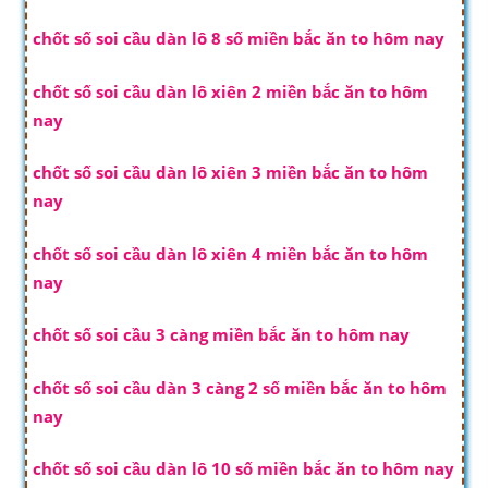
chốt số soi cầu dàn lô 8 số miền bắc ăn to hôm nay
chốt số soi cầu dàn lô xiên 2 miền bắc ăn to hôm
nay
chốt số soi cầu dàn lô xiên 3 miền bắc ăn to hôm
nay
chốt số soi cầu dàn lô xiên 4 miền bắc ăn to hôm
nay
chốt số soi cầu 3 càng miền bắc ăn to hôm nay
chốt số soi cầu dàn 3 càng 2 số miền bắc ăn to hôm
nay
chốt số soi cầu dàn lô 10 số miền bắc ăn to hôm nay