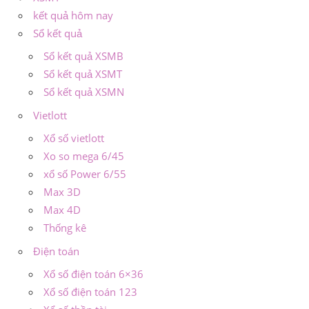
kết quả hôm nay
Sổ kết quả
Sổ kết quả XSMB
Sổ kết quả XSMT
Sổ kết quả XSMN
Vietlott
Xổ số vietlott
Xo so mega 6/45
xổ số Power 6/55
Max 3D
Max 4D
Thống kê
Điện toán
Xổ số điện toán 6×36
Xổ số điện toán 123