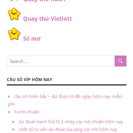
Quay thử Vietlott
Sổ mơ
CẦU SỐ VÍP HÔM NAY
cầu số miền bắc – dự đoán lô đề ngày hôm nay miễn
phí
Xsmb chuẩn
dự đoán bạch thủ lô 2 nháy víp mb chuẩn hôm nay
chốt số tư vấn dự đoán ba càng víp mb hôm nay