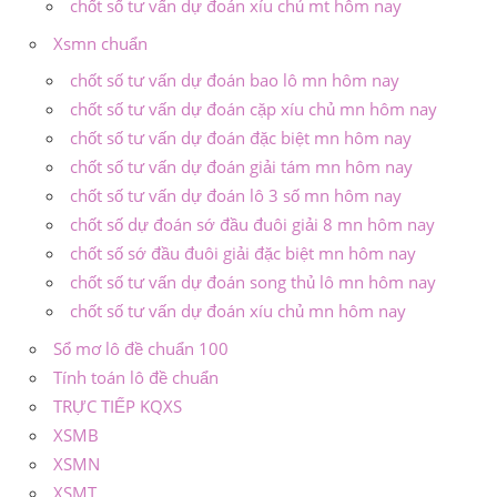
chốt số tư vấn dự đoán xíu chủ mt hôm nay
Xsmn chuẩn
chốt số tư vấn dự đoán bao lô mn hôm nay
chốt số tư vấn dự đoán cặp xíu chủ mn hôm nay
chốt số tư vấn dự đoán đặc biệt mn hôm nay
chốt số tư vấn dự đoán giải tám mn hôm nay
chốt số tư vấn dự đoán lô 3 số mn hôm nay
chốt số dự đoán sớ đầu đuôi giải 8 mn hôm nay
chốt số sớ đầu đuôi giải đặc biệt mn hôm nay
chốt số tư vấn dự đoán song thủ lô mn hôm nay
chốt số tư vấn dự đoán xíu chủ mn hôm nay
Sổ mơ lô đề chuẩn 100
Tính toán lô đề chuẩn
TRỰC TIẾP KQXS
XSMB
XSMN
XSMT