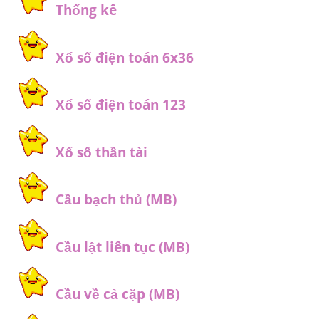
Thống kê
Xổ số điện toán 6x36
Xổ số điện toán 123
Xổ số thần tài
Cầu bạch thủ (MB)
Cầu lật liên tục (MB)
Cầu về cả cặp (MB)