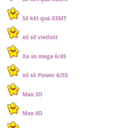
Sổ kết quả XSMT
xổ số vietlott
Xo so mega 6/45
xổ số Power 6/55
Max 3D
Max 4D