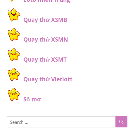
Quay thử XSMB
Quay thử XSMN
Quay thử XSMT
Quay thử Vietlott
Sổ mơ