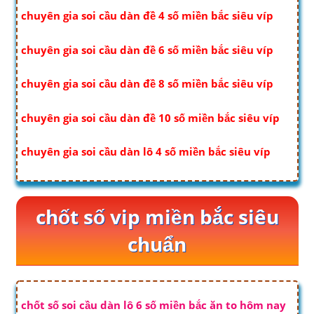
chuyên gia soi cầu dàn đề 4 số miền bắc siêu víp
chuyên gia soi cầu dàn đề 6 số miền bắc siêu víp
chuyên gia soi cầu dàn đề 8 số miền bắc siêu víp
chuyên gia soi cầu dàn đề 10 số miền bắc siêu víp
chuyên gia soi cầu dàn lô 4 số miền bắc siêu víp
chốt số vip miền bắc siêu
chuẩn
chốt số soi cầu dàn lô 6 số miền bắc ăn to hôm nay