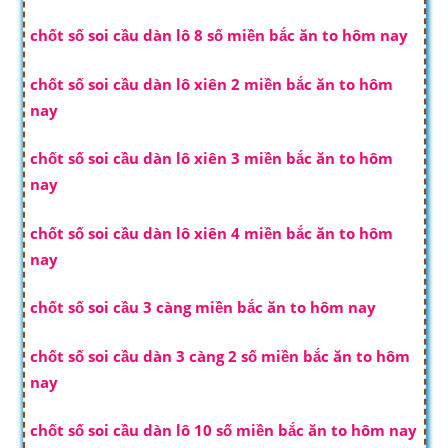
chốt số soi cầu dàn lô 8 số miền bắc ăn to hôm nay
chốt số soi cầu dàn lô xiên 2 miền bắc ăn to hôm
nay
chốt số soi cầu dàn lô xiên 3 miền bắc ăn to hôm
nay
chốt số soi cầu dàn lô xiên 4 miền bắc ăn to hôm
nay
chốt số soi cầu 3 càng miền bắc ăn to hôm nay
chốt số soi cầu dàn 3 càng 2 số miền bắc ăn to hôm
nay
chốt số soi cầu dàn lô 10 số miền bắc ăn to hôm nay