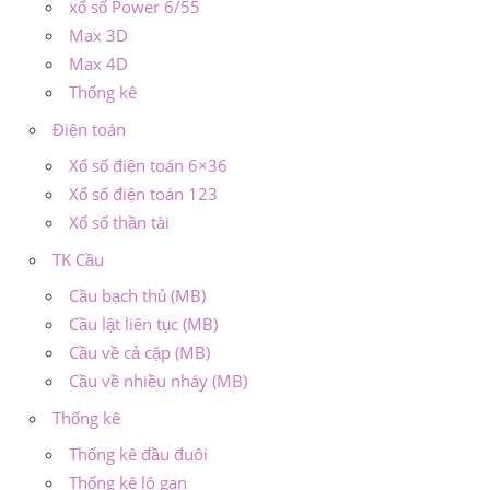
xổ số Power 6/55
Max 3D
Max 4D
Thống kê
Điện toán
Xổ số điện toán 6×36
Xổ số điện toán 123
Xổ số thần tài
TK Cầu
Cầu bạch thủ (MB)
Cầu lật liên tục (MB)
Cầu về cả cặp (MB)
Cầu về nhiều nháy (MB)
Thống kê
Thống kê đầu đuôi
Thống kê lô gan