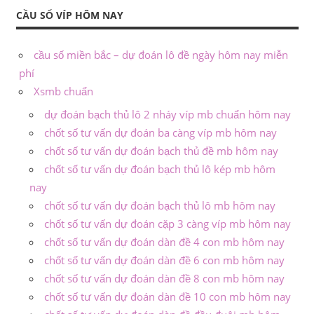
CẦU SỐ VÍP HÔM NAY
cầu số miền bắc – dự đoán lô đề ngày hôm nay miễn
phí
Xsmb chuẩn
dự đoán bạch thủ lô 2 nháy víp mb chuẩn hôm nay
chốt số tư vấn dự đoán ba càng víp mb hôm nay
chốt số tư vấn dự đoán bạch thủ đề mb hôm nay
chốt số tư vấn dự đoán bạch thủ lô kép mb hôm
nay
chốt số tư vấn dự đoán bạch thủ lô mb hôm nay
chốt số tư vấn dự đoán cặp 3 càng víp mb hôm nay
chốt số tư vấn dự đoán dàn đề 4 con mb hôm nay
chốt số tư vấn dự đoán dàn đề 6 con mb hôm nay
chốt số tư vấn dự đoán dàn đề 8 con mb hôm nay
chốt số tư vấn dự đoán dàn đề 10 con mb hôm nay