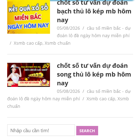
chốt số tư vấn dự đoán
bạch thủ lô kép mb hôm
nay
05/08/2026
cầu số miền bắc - dự
đoán lô đề ngày hôm nay miễn phí
Xsmb cao cấp
,
Xsmb chuẩn
chốt số tư vấn dự đoán
song thủ lô kép mb hôm
nay
05/08/2026
cầu số miền bắc - dự
đoán lô đề ngày hôm nay miễn phí
Xsmb cao cấp
,
Xsmb
chuẩn
SEARCH