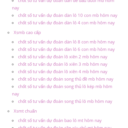
chốt số tư vấn dự đoán dàn đề đầu đuôi mb hôm
nay
chốt số tư vấn dự đoán dàn lô 10 con mb hôm nay
chốt số tư vấn dự đoán dàn lô 4 con mb hôm nay
Xsmb cao cấp
chốt số tư vấn dự đoán dàn lô 8 con mb hôm nay
chốt số tư vấn dự đoán dàn lô 6 con mb hôm nay
chốt số tư vấn dự đoán lô xiên 2 mb hôm nay
chốt số tư vấn dự đoán lô xiên 3 mb hôm nay
chốt số tư vấn dự đoán lô xiên 4 mb hôm nay
chốt số tư vấn dự đoán song thủ đề mb hôm nay
chốt số tư vấn dự đoán song thủ lô kép mb hôm
nay
chốt số tư vấn dự đoán song thủ lô mb hôm nay
Xsmt chuẩn
chốt số tư vấn dự đoán bao lô mt hôm nay
chốt số tư vấn dự đoán cặp xíu chủ mt hôm nay