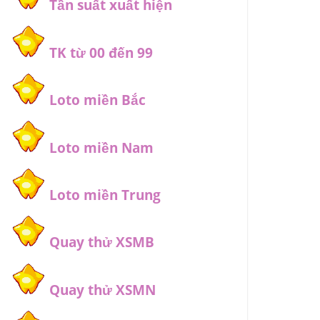
Tần suất xuất hiện
TK từ 00 đến 99
Loto miền Bắc
Loto miền Nam
Loto miền Trung
Quay thử XSMB
Quay thử XSMN