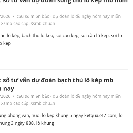
t số tư vấn dự đoán song thủ lô kép mb hôm
/2026
cầu số miền bắc - dự đoán lô đề ngày hôm nay miễn
Xsmb cao cấp
,
Xsmb chuẩn
án lô kép, bach thu lo kep, soi cau kep, soi cầu lô kep, soi lo
lo kep
t số tư vấn dự đoán bạch thủ lô kép mb
 nay
/2026
cầu số miền bắc - dự đoán lô đề ngày hôm nay miễn
Xsmb cao cấp
,
Xsmb chuẩn
ung phong vân, nuôi lô kép khung 5 ngày ketqua247 com, lô
hung 3 ngày 888, lô khung