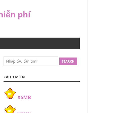
miễn phí
SEARCH
CẦU 3 MIỀN
XSMB