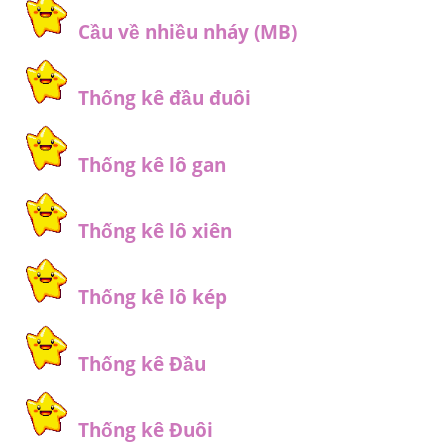
Cầu về nhiều nháy (MB)
Thống kê đầu đuôi
Thống kê lô gan
Thống kê lô xiên
Thống kê lô kép
Thống kê Đầu
Thống kê Đuôi