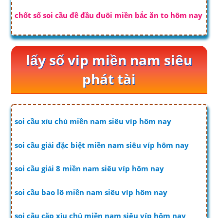
chốt số soi cầu đề đầu đuôi miền bắc ăn to hôm nay
lấy số vip miền nam siêu
phát tài
soi cầu xỉu chủ miền nam siêu víp hôm nay
soi cầu giải đặc biệt miền nam siêu víp hôm nay
soi cầu giải 8 miền nam siêu víp hôm nay
soi cầu bao lô miền nam siêu víp hôm nay
soi cầu cặp xỉu chủ miền nam siêu víp hôm nay