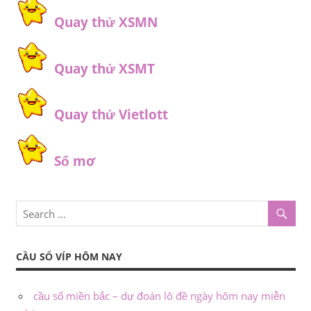
Quay thử XSMN
Quay thử XSMT
Quay thử Vietlott
Sổ mơ
CẦU SỐ VÍP HÔM NAY
cầu số miền bắc – dự đoán lô đề ngày hôm nay miễn