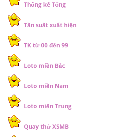
Thống kê Tổng
Tần suất xuất hiện
TK từ 00 đến 99
Loto miền Bắc
Loto miền Nam
Loto miền Trung
Quay thử XSMB