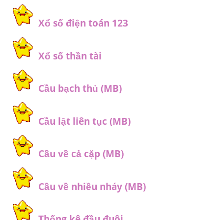
Xổ số điện toán 123
Xổ số thần tài
Cầu bạch thủ (MB)
Cầu lật liên tục (MB)
Cầu về cả cặp (MB)
Cầu về nhiều nháy (MB)
Thống kê đầu đuôi