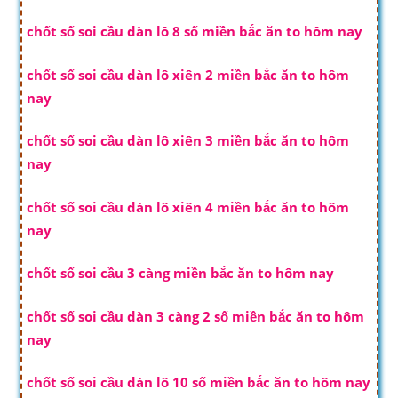
chốt số soi cầu dàn lô 8 số miền bắc ăn to hôm nay
chốt số soi cầu dàn lô xiên 2 miền bắc ăn to hôm
nay
chốt số soi cầu dàn lô xiên 3 miền bắc ăn to hôm
nay
chốt số soi cầu dàn lô xiên 4 miền bắc ăn to hôm
nay
chốt số soi cầu 3 càng miền bắc ăn to hôm nay
chốt số soi cầu dàn 3 càng 2 số miền bắc ăn to hôm
nay
chốt số soi cầu dàn lô 10 số miền bắc ăn to hôm nay