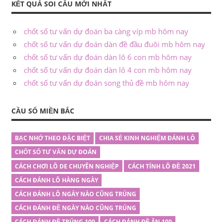
KẾT QUẢ SOI CẦU MỚI NHẤT
chốt số tư vấn dự đoán ba càng víp mb hôm nay
chốt số tư vấn dự đoán dàn đề đầu đuôi mb hôm nay
chốt số tư vấn dự đoán dàn lô 6 con mb hôm nay
chốt số tư vấn dự đoán dàn lô 4 con mb hôm nay
chốt số tư vấn dự đoán song thủ đề mb hôm nay
CẦU SỐ MIỀN BẮC
BẠC NHỚ THEO ĐẶC BIỆT
CHIA SẺ KINH NGHIỆM ĐÁNH LÔ
CHỐT SỐ TƯ VẤN DỰ ĐOÁN
CÁCH CHƠI LÔ DE CHUYÊN NGHIỆP
CÁCH TÍNH LÔ ĐỀ 2021
CÁCH ĐÁNH LÔ HÀNG NGÀY
CÁCH ĐÁNH LÔ NGÀY NÀO CŨNG TRÚNG
CÁCH ĐÁNH ĐỀ NGÀY NÀO CŨNG TRÚNG
CÁCH ĐÁNH ĐỀ TRÚNG 100
CÁCH ĐÁNH ĐỀ ĂN 100