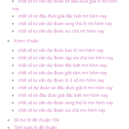
chốt số tư vấn dự đoán sớ đầu đuôi giải 8 mt hôm
nay
chốt số sớ đầu đuôi giải đặc biệt mt hôm nay
chốt số tư vấn dự đoán song thủ lô mt hôm nay
chốt số tư vấn dự đoán xíu chủ mt hôm nay
Xsmn chuẩn
chốt số tư vấn dự đoán bao lô mn hôm nay
chốt số tư vấn dự đoán cặp xíu chủ mn hôm nay
chốt số tư vấn dự đoán đặc biệt mn hôm nay
chốt số tư vấn dự đoán giải tám mn hôm nay
chốt số tư vấn dự đoán lô 3 số mn hôm nay
chốt số dự đoán sớ đầu đuôi giải 8 mn hôm nay
chốt số sớ đầu đuôi giải đặc biệt mn hôm nay
chốt số tư vấn dự đoán song thủ lô mn hôm nay
chốt số tư vấn dự đoán xíu chủ mn hôm nay
Sổ mơ lô đề chuẩn 100
Tính toán lô đề chuẩn