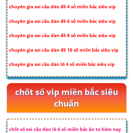
chuyên gia soi cầu dàn đề 4 số miền bắc siêu víp
chuyên gia soi cầu dàn đề 6 số miền bắc siêu víp
chuyên gia soi cầu dàn đề 8 số miền bắc siêu víp
chuyên gia soi cầu dàn đề 10 số miền bắc siêu víp
chuyên gia soi cầu dàn lô 4 số miền bắc siêu víp
chốt số vip miền bắc siêu
chuẩn
chốt số soi cầu dàn lô 6 số miền bắc ăn to hôm nay