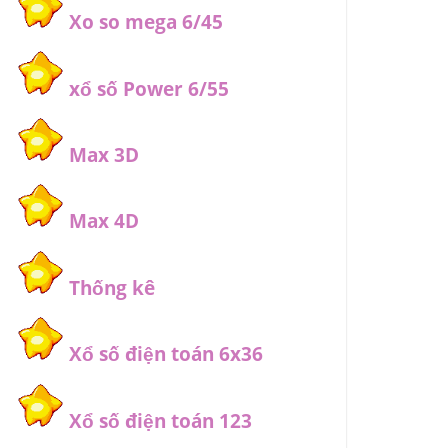
Xo so mega 6/45
xổ số Power 6/55
Max 3D
Max 4D
Thống kê
Xổ số điện toán 6x36
Xổ số điện toán 123