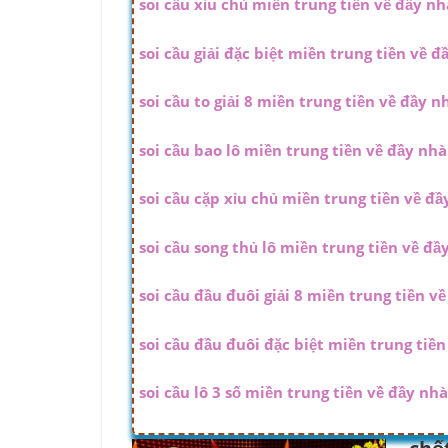
soi cầu xỉu chủ miền trung tiền về đầy nh
soi cầu giải đặc biệt miền trung tiền về đ
soi cầu to giải 8 miền trung tiền về đầy n
soi cầu bao lô miền trung tiền về đầy nhà
soi cầu cặp xỉu chủ miền trung tiền về đầ
soi cầu song thủ lô miền trung tiền về đầ
soi cầu đầu đuôi giải 8 miền trung tiền v
soi cầu đầu đuôi đặc biệt miền trung tiề
soi cầu lô 3 số miền trung tiền về đầy nhà