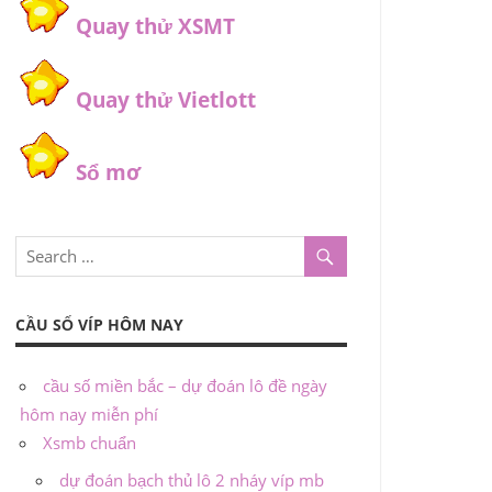
Quay thử XSMT
Quay thử Vietlott
Sổ mơ
CẦU SỐ VÍP HÔM NAY
cầu số miền bắc – dự đoán lô đề ngày
hôm nay miễn phí
Xsmb chuẩn
dự đoán bạch thủ lô 2 nháy víp mb