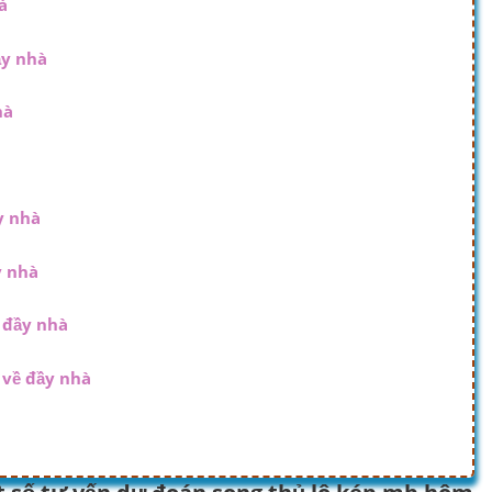
à
ầy nhà
hà
y nhà
y nhà
ề đầy nhà
n về đầy nhà