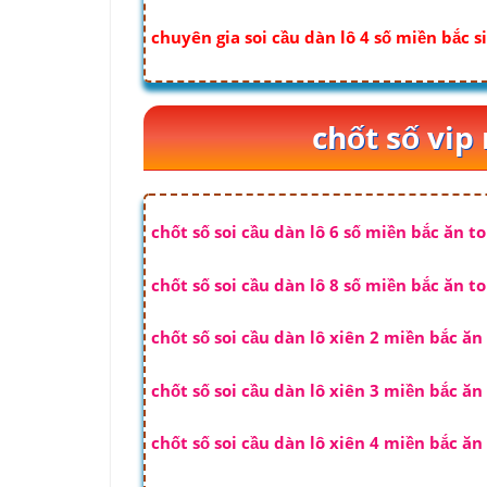
chuyên gia soi cầu dàn lô 4 số miền bắc s
chốt số vip
chốt số soi cầu dàn lô 6 số miền bắc ăn 
chốt số soi cầu dàn lô 8 số miền bắc ăn 
chốt số soi cầu dàn lô xiên 2 miền bắc ă
chốt số soi cầu dàn lô xiên 3 miền bắc ă
chốt số soi cầu dàn lô xiên 4 miền bắc ă