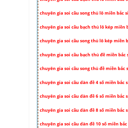
chuyên gia soi cầu song thủ lô miền bắc s
chuyên gia soi cầu bạch thủ lô kép miền 
chuyên gia soi cầu song thủ lô kép miền b
chuyên gia soi cầu bạch thủ đề miền bắc 
chuyên gia soi cầu song thủ đề miền bắc 
chuyên gia soi cầu dàn đề 4 số miền bắc s
chuyên gia soi cầu dàn đề 6 số miền bắc s
chuyên gia soi cầu dàn đề 8 số miền bắc s
chuyên gia soi cầu dàn đề 10 số miền bắc 