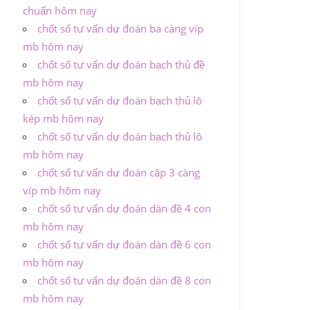
chuẩn hôm nay
chốt số tư vấn dự đoán ba càng víp
mb hôm nay
chốt số tư vấn dự đoán bạch thủ đề
mb hôm nay
chốt số tư vấn dự đoán bạch thủ lô
kép mb hôm nay
chốt số tư vấn dự đoán bạch thủ lô
mb hôm nay
chốt số tư vấn dự đoán cặp 3 càng
víp mb hôm nay
chốt số tư vấn dự đoán dàn đề 4 con
mb hôm nay
chốt số tư vấn dự đoán dàn đề 6 con
mb hôm nay
chốt số tư vấn dự đoán dàn đề 8 con
mb hôm nay