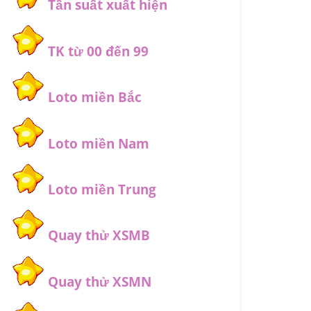
Tần suất xuất hiện
TK từ 00 đến 99
Loto miền Bắc
Loto miền Nam
Loto miền Trung
Quay thử XSMB
Quay thử XSMN