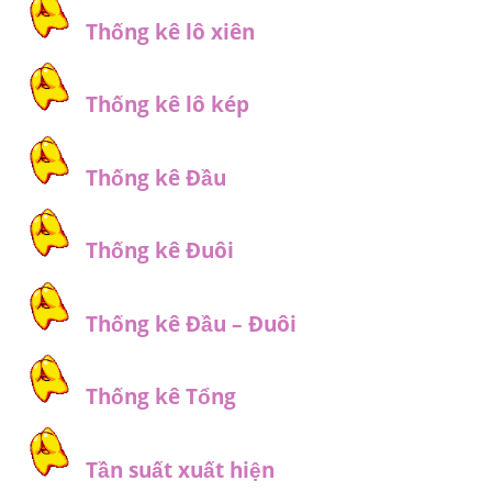
Thống kê lô xiên
Thống kê lô kép
Thống kê Đầu
Thống kê Đuôi
Thống kê Đầu – Đuôi
Thống kê Tổng
Tần suất xuất hiện