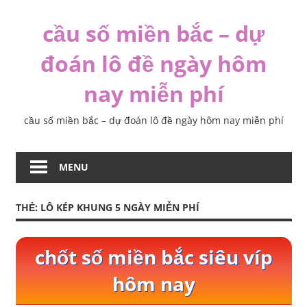
Skip
cầu số miền bắc – dự
to
content
đoán lô đề ngày hôm
nay miễn phí
cầu số miền bắc – dự đoán lô đề ngày hôm nay miễn phí
MENU
THẺ:
LÔ KÉP KHUNG 5 NGÀY MIỄN PHÍ
chốt số miền bắc siêu víp
hôm nay