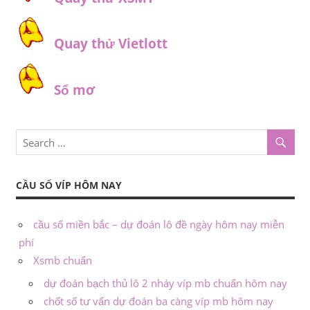
Quay thử Vietlott
Sổ mơ
CẦU SỐ VÍP HÔM NAY
cầu số miền bắc – dự đoán lô đề ngày hôm nay miễn
phí
Xsmb chuẩn
dự đoán bạch thủ lô 2 nháy víp mb chuẩn hôm nay
chốt số tư vấn dự đoán ba càng víp mb hôm nay