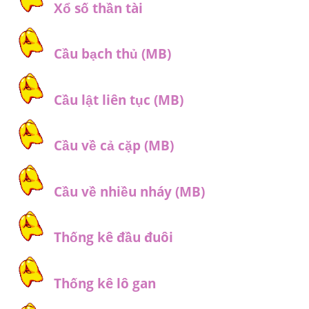
Xổ số thần tài
Cầu bạch thủ (MB)
Cầu lật liên tục (MB)
Cầu về cả cặp (MB)
Cầu về nhiều nháy (MB)
Thống kê đầu đuôi
Thống kê lô gan