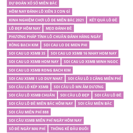
DỰ ĐOÁN XỔ SỐ MIỀN BẮC
HÔM NAY ĐÁNH LÔ XIÊN 3 CON GÌ
KINH NGHIỆM CHƠI LÔ DE MIỀN BẮC 2021
KẾT QUẢ LÔ ĐỀ
LÔ ĐẸP HÔM NAY
MẸO ĐÁNH ĐỀ
PHƯƠNG PHÁP TÍNH LÔ CHUẨN ĐÁNH HÀNG NGÀY
RỒNG BẠCH KIM
SOI CAU LO DE MIEN PHI
SOI CAU LO XSMB 3S
SOI CAU LO XSMB 16 NHAY HOM NAY
SOI CAU LO XSMB HOM NAY
SOI CAU LO XSMB MINH NGOC
SOI CAU LO XSMB RONG BACH KIM
SOI CAU XSMB 1 LO DUY NHAT
SOI CẦU LÔ 3 CÀNG MIỄN PHÍ
SOI CẦU LÔ KÉP XSMB
SOI CẦU LÔ MN ÂM DƯƠNG
SOI CẦU LÔ XSMB CHUẨN
SOI CẦU LÔ ĐẸP
SOI CẦU LÔ ĐỀ
SOI CẦU LÔ ĐỀ MIỀN BẮC HÔM NAY
SOI CẦU MIỀN BẮC
SOI CẦU MIỄN PHÍ 888
SOI CẦU XSMB MIỄN PHÍ NGÀY HÔM NAY
SỐ ĐỀ NGÀY MAI PHÍ
THỐNG KÊ ĐẦU ĐUÔI