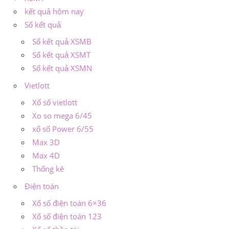
kết quả hôm nay
Sổ kết quả
Sổ kết quả XSMB
Sổ kết quả XSMT
Sổ kết quả XSMN
Vietlott
Xổ số vietlott
Xo so mega 6/45
xổ số Power 6/55
Max 3D
Max 4D
Thống kê
Điện toán
Xổ số điện toán 6×36
Xổ số điện toán 123