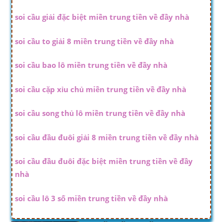
soi cầu giải đặc biệt miền trung tiền về đầy nhà
soi cầu to giải 8 miền trung tiền về đầy nhà
soi cầu bao lô miền trung tiền về đầy nhà
soi cầu cặp xỉu chủ miền trung tiền về đầy nhà
soi cầu song thủ lô miền trung tiền về đầy nhà
soi cầu đầu đuôi giải 8 miền trung tiền về đầy nhà
soi cầu đầu đuôi đặc biệt miền trung tiền về đầy
nhà
soi cầu lô 3 số miền trung tiền về đầy nhà