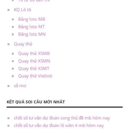
KQ Lô tô
Bảng loto MB
Bảng loto MT
Bảng loto MN
Quay thử
Quay thử XSMB
Quay thử XSMN
Quay thử XSMT
Quay thử Vietlott
sổ mơ
KẾT QUẢ SOI CẦU MỚI NHẤT
chốt số tư vấn dự đoán song thủ đề mb hôm nay
chốt số tư vấn dự đoán lô xiên 4 mb hôm nay