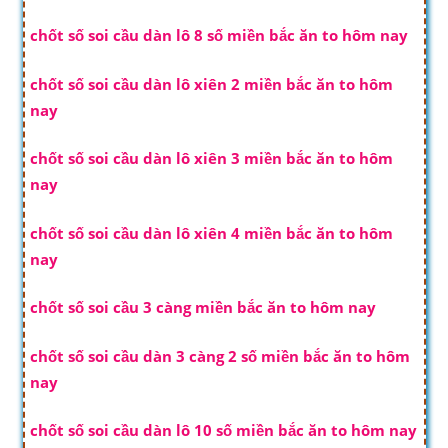
chốt số soi cầu dàn lô 8 số miền bắc ăn to hôm nay
chốt số soi cầu dàn lô xiên 2 miền bắc ăn to hôm
nay
chốt số soi cầu dàn lô xiên 3 miền bắc ăn to hôm
nay
chốt số soi cầu dàn lô xiên 4 miền bắc ăn to hôm
nay
chốt số soi cầu 3 càng miền bắc ăn to hôm nay
chốt số soi cầu dàn 3 càng 2 số miền bắc ăn to hôm
nay
chốt số soi cầu dàn lô 10 số miền bắc ăn to hôm nay