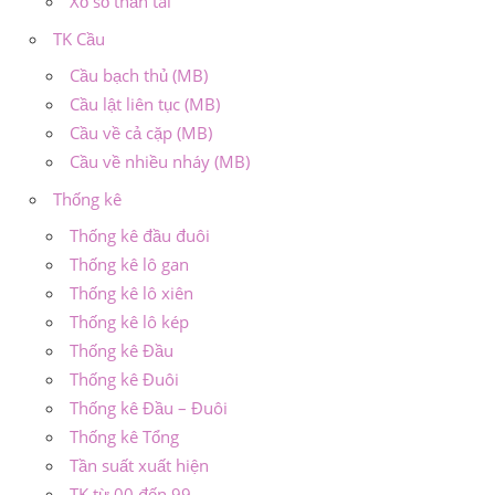
Xổ số thần tài
TK Cầu
Cầu bạch thủ (MB)
Cầu lật liên tục (MB)
Cầu về cả cặp (MB)
Cầu về nhiều nháy (MB)
Thống kê
Thống kê đầu đuôi
Thống kê lô gan
Thống kê lô xiên
Thống kê lô kép
Thống kê Đầu
Thống kê Đuôi
Thống kê Đầu – Đuôi
Thống kê Tổng
Tần suất xuất hiện
TK từ 00 đến 99