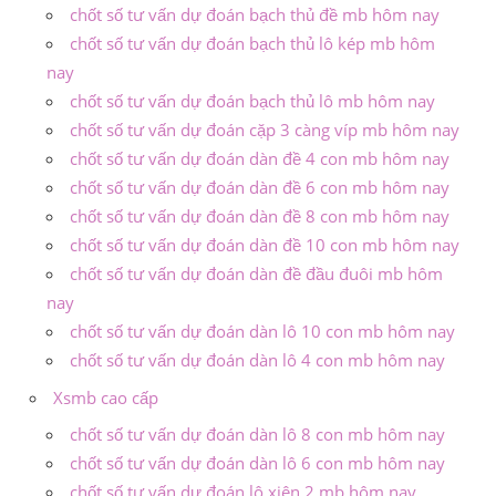
chốt số tư vấn dự đoán bạch thủ đề mb hôm nay
chốt số tư vấn dự đoán bạch thủ lô kép mb hôm
nay
chốt số tư vấn dự đoán bạch thủ lô mb hôm nay
chốt số tư vấn dự đoán cặp 3 càng víp mb hôm nay
chốt số tư vấn dự đoán dàn đề 4 con mb hôm nay
chốt số tư vấn dự đoán dàn đề 6 con mb hôm nay
chốt số tư vấn dự đoán dàn đề 8 con mb hôm nay
chốt số tư vấn dự đoán dàn đề 10 con mb hôm nay
chốt số tư vấn dự đoán dàn đề đầu đuôi mb hôm
nay
chốt số tư vấn dự đoán dàn lô 10 con mb hôm nay
chốt số tư vấn dự đoán dàn lô 4 con mb hôm nay
Xsmb cao cấp
chốt số tư vấn dự đoán dàn lô 8 con mb hôm nay
chốt số tư vấn dự đoán dàn lô 6 con mb hôm nay
chốt số tư vấn dự đoán lô xiên 2 mb hôm nay