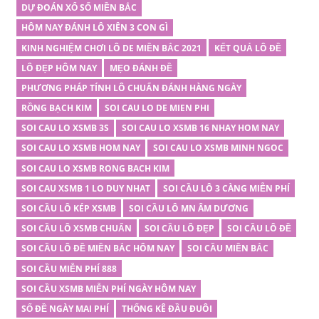
DỰ ĐOÁN XỔ SỐ MIỀN BẮC
HÔM NAY ĐÁNH LÔ XIÊN 3 CON GÌ
KINH NGHIỆM CHƠI LÔ DE MIỀN BẮC 2021
KẾT QUẢ LÔ ĐỀ
LÔ ĐẸP HÔM NAY
MẸO ĐÁNH ĐỀ
PHƯƠNG PHÁP TÍNH LÔ CHUẨN ĐÁNH HÀNG NGÀY
RỒNG BẠCH KIM
SOI CAU LO DE MIEN PHI
SOI CAU LO XSMB 3S
SOI CAU LO XSMB 16 NHAY HOM NAY
SOI CAU LO XSMB HOM NAY
SOI CAU LO XSMB MINH NGOC
SOI CAU LO XSMB RONG BACH KIM
SOI CAU XSMB 1 LO DUY NHAT
SOI CẦU LÔ 3 CÀNG MIỄN PHÍ
SOI CẦU LÔ KÉP XSMB
SOI CẦU LÔ MN ÂM DƯƠNG
SOI CẦU LÔ XSMB CHUẨN
SOI CẦU LÔ ĐẸP
SOI CẦU LÔ ĐỀ
SOI CẦU LÔ ĐỀ MIỀN BẮC HÔM NAY
SOI CẦU MIỀN BẮC
SOI CẦU MIỄN PHÍ 888
SOI CẦU XSMB MIỄN PHÍ NGÀY HÔM NAY
SỐ ĐỀ NGÀY MAI PHÍ
THỐNG KÊ ĐẦU ĐUÔI