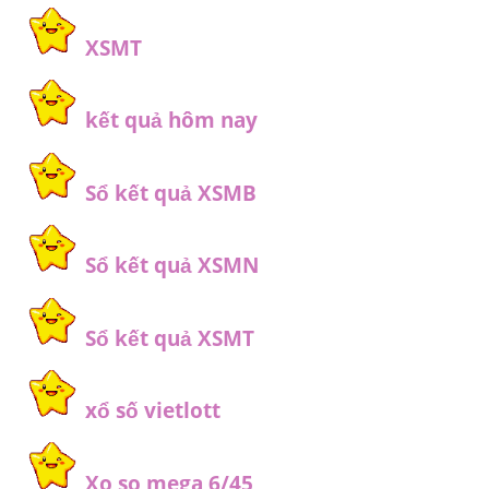
XSMT
kết quả hôm nay
Sổ kết quả XSMB
Sổ kết quả XSMN
Sổ kết quả XSMT
xổ số vietlott
Xo so mega 6/45