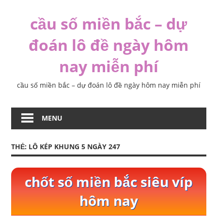
Skip
cầu số miền bắc – dự
to
content
đoán lô đề ngày hôm
nay miễn phí
cầu số miền bắc – dự đoán lô đề ngày hôm nay miễn phí
MENU
THẺ:
LÔ KÉP KHUNG 5 NGÀY 247
chốt số miền bắc siêu víp
hôm nay