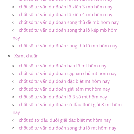
chốt số tư vấn dự đoán lô xiên 3 mb hôm nay
chốt số tư vấn dự đoán lô xiên 4 mb hôm nay
chốt số tư vấn dự đoán song thủ đề mb hôm nay
chốt số tư vấn dự đoán song thủ lô kép mb hôm
nay
chốt số tư vấn dự đoán song thủ lô mb hôm nay
Xsmt chuẩn
chốt số tư vấn dự đoán bao lô mt hôm nay
chốt số tư vấn dự đoán cặp xíu chủ mt hôm nay
chốt số tư vấn dự đoán đặc biệt mt hôm nay
chốt số tư vấn dự đoán giải tám mt hôm nay
chốt số tư vấn dự đoán lô 3 số mt hôm nay
chốt số tư vấn dự đoán sớ đầu đuôi giải 8 mt hôm
nay
chốt số sớ đầu đuôi giải đặc biệt mt hôm nay
chốt số tư vấn dự đoán song thủ lô mt hôm nay