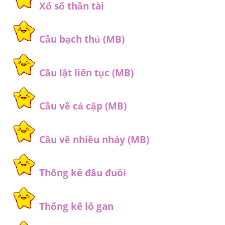
Xổ số thần tài
Cầu bạch thủ (MB)
Cầu lật liên tục (MB)
Cầu về cả cặp (MB)
Cầu về nhiều nháy (MB)
Thống kê đầu đuôi
Thống kê lô gan