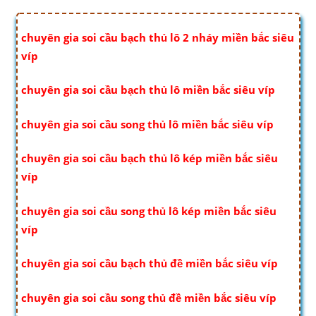
chuyên gia soi cầu bạch thủ lô 2 nháy miền bắc siêu
víp
chuyên gia soi cầu bạch thủ lô miền bắc siêu víp
chuyên gia soi cầu song thủ lô miền bắc siêu víp
chuyên gia soi cầu bạch thủ lô kép miền bắc siêu
víp
chuyên gia soi cầu song thủ lô kép miền bắc siêu
víp
chuyên gia soi cầu bạch thủ đề miền bắc siêu víp
chuyên gia soi cầu song thủ đề miền bắc siêu víp