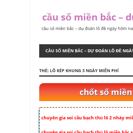
Skip
to
cầu số miền bắc – 
content
cầu số miền bắc – dự đoán lô đề ngày hôm na
CẦU SỐ MIỀN BẮC – DỰ ĐOÁN LÔ ĐỀ NGÀ
THẺ:
LÔ KÉP KHUNG 3 NGÀY MIỄN PHÍ
chốt số miền
chuyên gia soi cầu bạch thủ lô 2 nháy mi
chuyên gia soi cầu bạch thủ lô miền bắc s