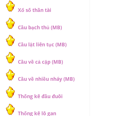
Xổ số thần tài
Cầu bạch thủ (MB)
Cầu lật liên tục (MB)
Cầu về cả cặp (MB)
Cầu về nhiều nháy (MB)
Thống kê đầu đuôi
Thống kê lô gan