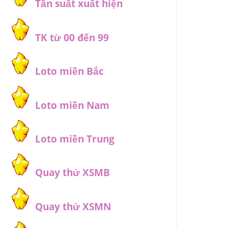
Tần suất xuất hiện
TK từ 00 đến 99
Loto miền Bắc
Loto miền Nam
Loto miền Trung
Quay thử XSMB
Quay thử XSMN