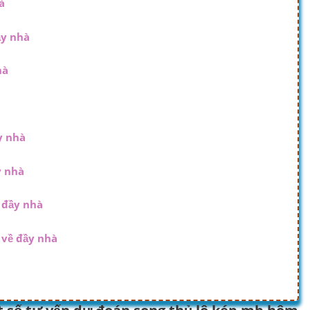
à
ầy nhà
hà
y nhà
y nhà
ề đầy nhà
n về đầy nhà