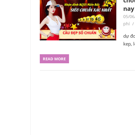
chố
nay
05/06
phí
dự đo
kep, 
READ MORE