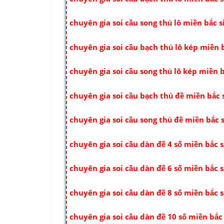
chuyên gia soi cầu song thủ lô miền bắc s
chuyên gia soi cầu bạch thủ lô kép miền 
chuyên gia soi cầu song thủ lô kép miền b
chuyên gia soi cầu bạch thủ đề miền bắc 
chuyên gia soi cầu song thủ đề miền bắc 
chuyên gia soi cầu dàn đề 4 số miền bắc s
chuyên gia soi cầu dàn đề 6 số miền bắc s
chuyên gia soi cầu dàn đề 8 số miền bắc s
chuyên gia soi cầu dàn đề 10 số miền bắc 