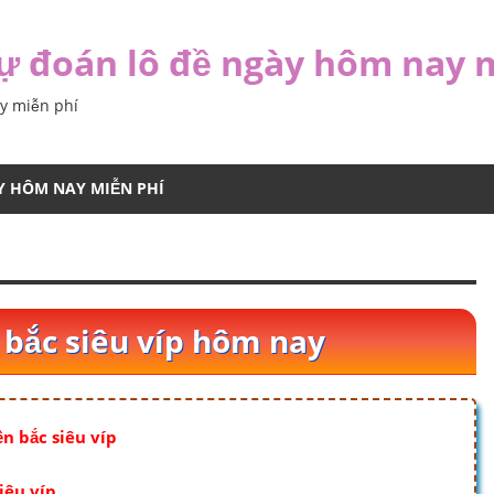
dự đoán lô đề ngày hôm nay 
y miễn phí
Y HÔM NAY MIỄN PHÍ
 bắc siêu víp hôm nay
ền bắc siêu víp
iêu víp