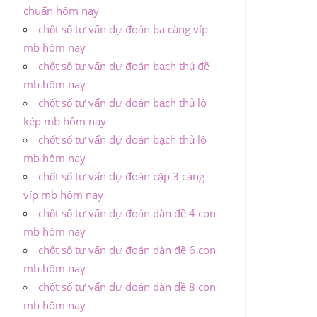
chuẩn hôm nay
chốt số tư vấn dự đoán ba càng víp
mb hôm nay
chốt số tư vấn dự đoán bạch thủ đề
mb hôm nay
chốt số tư vấn dự đoán bạch thủ lô
kép mb hôm nay
chốt số tư vấn dự đoán bạch thủ lô
mb hôm nay
chốt số tư vấn dự đoán cặp 3 càng
víp mb hôm nay
chốt số tư vấn dự đoán dàn đề 4 con
mb hôm nay
chốt số tư vấn dự đoán dàn đề 6 con
mb hôm nay
chốt số tư vấn dự đoán dàn đề 8 con
mb hôm nay