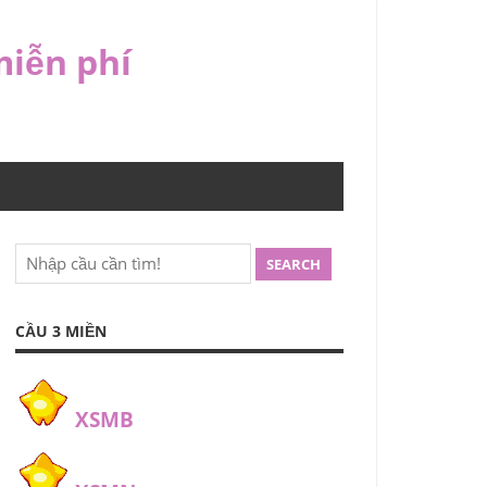
miễn phí
SEARCH
CẦU 3 MIỀN
XSMB