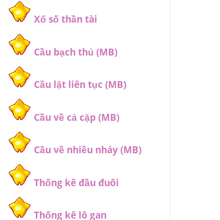
Xổ số thần tài
Cầu bạch thủ (MB)
Cầu lật liên tục (MB)
Cầu về cả cặp (MB)
Cầu về nhiều nháy (MB)
Thống kê đầu đuôi
Thống kê lô gan