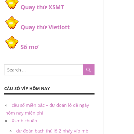
Quay thử XSMT
Quay thử Vietlott
Sổ mơ
CẦU SỐ VÍP HÔM NAY
cầu số miền bắc – dự đoán lô đề ngày
hôm nay miễn phí
Xsmb chuẩn
dự đoán bạch thủ lô 2 nháy víp mb