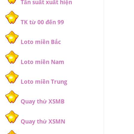
Tần suất xuất hiện
TK từ 00 đến 99
Loto miền Bắc
Loto miền Nam
Loto miền Trung
Quay thử XSMB
Quay thử XSMN