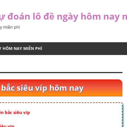
dự đoán lô đề ngày hôm nay 
y miễn phí
Y HÔM NAY MIỄN PHÍ
 bắc siêu víp hôm nay
ền bắc siêu víp
iêu víp