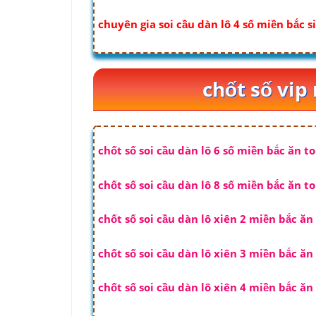
chuyên gia soi cầu dàn lô 4 số miền bắc s
chốt số vip
chốt số soi cầu dàn lô 6 số miền bắc ăn 
chốt số soi cầu dàn lô 8 số miền bắc ăn 
chốt số soi cầu dàn lô xiên 2 miền bắc ă
chốt số soi cầu dàn lô xiên 3 miền bắc ă
chốt số soi cầu dàn lô xiên 4 miền bắc ă