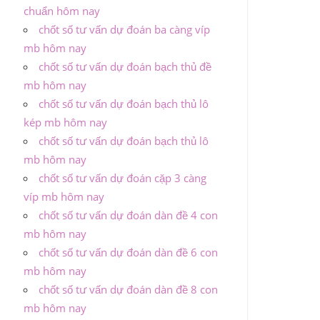
chuẩn hôm nay
chốt số tư vấn dự đoán ba càng víp
mb hôm nay
chốt số tư vấn dự đoán bạch thủ đề
mb hôm nay
chốt số tư vấn dự đoán bạch thủ lô
kép mb hôm nay
chốt số tư vấn dự đoán bạch thủ lô
mb hôm nay
chốt số tư vấn dự đoán cặp 3 càng
víp mb hôm nay
chốt số tư vấn dự đoán dàn đề 4 con
mb hôm nay
chốt số tư vấn dự đoán dàn đề 6 con
mb hôm nay
chốt số tư vấn dự đoán dàn đề 8 con
mb hôm nay