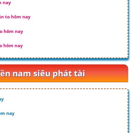
m nay
 ăn to hôm nay
 to hôm nay
to hôm nay
iền nam siêu phát tài
ay
hôm nay