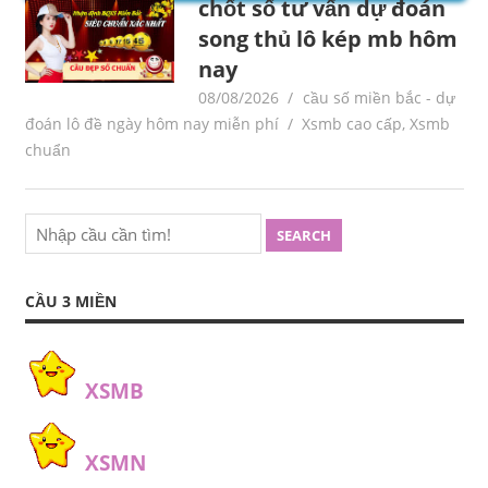
chốt số tư vấn dự đoán
song thủ lô kép mb hôm
nay
08/08/2026
cầu số miền bắc - dự
đoán lô đề ngày hôm nay miễn phí
Xsmb cao cấp
,
Xsmb
chuẩn
SEARCH
CẦU 3 MIỀN
XSMB
XSMN