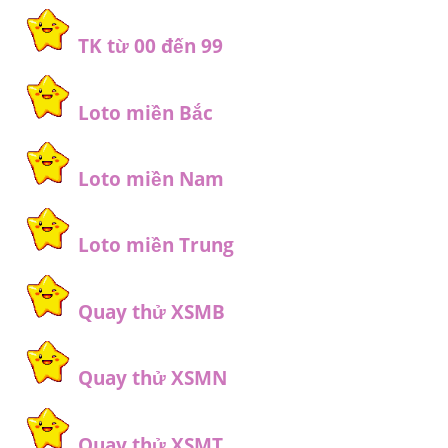
TK từ 00 đến 99
Loto miền Bắc
Loto miền Nam
Loto miền Trung
Quay thử XSMB
Quay thử XSMN
Quay thử XSMT