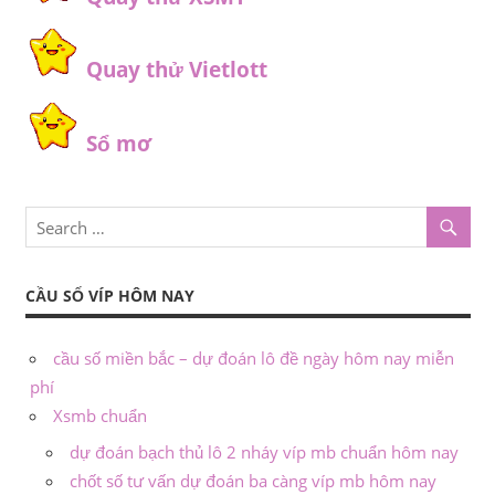
Quay thử Vietlott
Sổ mơ
CẦU SỐ VÍP HÔM NAY
cầu số miền bắc – dự đoán lô đề ngày hôm nay miễn
phí
Xsmb chuẩn
dự đoán bạch thủ lô 2 nháy víp mb chuẩn hôm nay
chốt số tư vấn dự đoán ba càng víp mb hôm nay