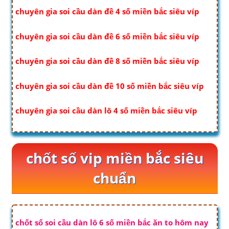
chuyên gia soi cầu dàn đề 4 số miền bắc siêu víp
chuyên gia soi cầu dàn đề 6 số miền bắc siêu víp
chuyên gia soi cầu dàn đề 8 số miền bắc siêu víp
chuyên gia soi cầu dàn đề 10 số miền bắc siêu víp
chuyên gia soi cầu dàn lô 4 số miền bắc siêu víp
chốt số vip miền bắc siêu
chuẩn
chốt số soi cầu dàn lô 6 số miền bắc ăn to hôm nay