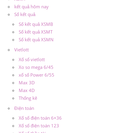
kết quả hôm nay
Sổ kết quả
Sổ kết quả XSMB
Sổ kết quả XSMT
Sổ kết quả XSMN
Vietlott
Xổ số vietlott
Xo so mega 6/45
xổ số Power 6/55
Max 3D
Max 4D
Thống kê
Điện toán
Xổ số điện toán 6×36
Xổ số điện toán 123