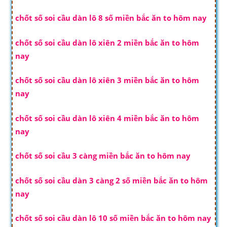
chốt số soi cầu dàn lô 8 số miền bắc ăn to hôm nay
chốt số soi cầu dàn lô xiên 2 miền bắc ăn to hôm
nay
chốt số soi cầu dàn lô xiên 3 miền bắc ăn to hôm
nay
chốt số soi cầu dàn lô xiên 4 miền bắc ăn to hôm
nay
chốt số soi cầu 3 càng miền bắc ăn to hôm nay
chốt số soi cầu dàn 3 càng 2 số miền bắc ăn to hôm
nay
chốt số soi cầu dàn lô 10 số miền bắc ăn to hôm nay