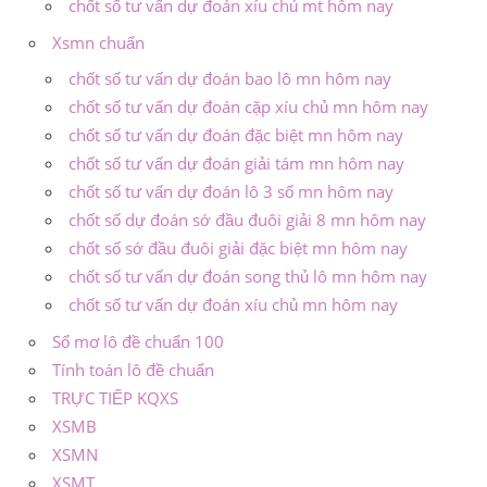
chốt số tư vấn dự đoán xíu chủ mt hôm nay
Xsmn chuẩn
chốt số tư vấn dự đoán bao lô mn hôm nay
chốt số tư vấn dự đoán cặp xíu chủ mn hôm nay
chốt số tư vấn dự đoán đặc biệt mn hôm nay
chốt số tư vấn dự đoán giải tám mn hôm nay
chốt số tư vấn dự đoán lô 3 số mn hôm nay
chốt số dự đoán sớ đầu đuôi giải 8 mn hôm nay
chốt số sớ đầu đuôi giải đặc biệt mn hôm nay
chốt số tư vấn dự đoán song thủ lô mn hôm nay
chốt số tư vấn dự đoán xíu chủ mn hôm nay
Sổ mơ lô đề chuẩn 100
Tính toán lô đề chuẩn
TRỰC TIẾP KQXS
XSMB
XSMN
XSMT