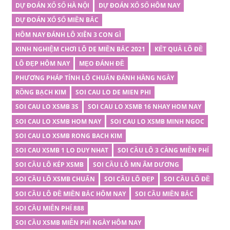
DỰ ĐOÁN XỔ SỐ HÀ NỘI
DỰ ĐOÁN XỔ SỐ HÔM NAY
DỰ ĐOÁN XỔ SỐ MIỀN BẮC
HÔM NAY ĐÁNH LÔ XIÊN 3 CON GÌ
KINH NGHIỆM CHƠI LÔ DE MIỀN BẮC 2021
KẾT QUẢ LÔ ĐỀ
LÔ ĐẸP HÔM NAY
MẸO ĐÁNH ĐỀ
PHƯƠNG PHÁP TÍNH LÔ CHUẨN ĐÁNH HÀNG NGÀY
RỒNG BẠCH KIM
SOI CAU LO DE MIEN PHI
SOI CAU LO XSMB 3S
SOI CAU LO XSMB 16 NHAY HOM NAY
SOI CAU LO XSMB HOM NAY
SOI CAU LO XSMB MINH NGOC
SOI CAU LO XSMB RONG BACH KIM
SOI CAU XSMB 1 LO DUY NHAT
SOI CẦU LÔ 3 CÀNG MIỄN PHÍ
SOI CẦU LÔ KÉP XSMB
SOI CẦU LÔ MN ÂM DƯƠNG
SOI CẦU LÔ XSMB CHUẨN
SOI CẦU LÔ ĐẸP
SOI CẦU LÔ ĐỀ
SOI CẦU LÔ ĐỀ MIỀN BẮC HÔM NAY
SOI CẦU MIỀN BẮC
SOI CẦU MIỄN PHÍ 888
SOI CẦU XSMB MIỄN PHÍ NGÀY HÔM NAY