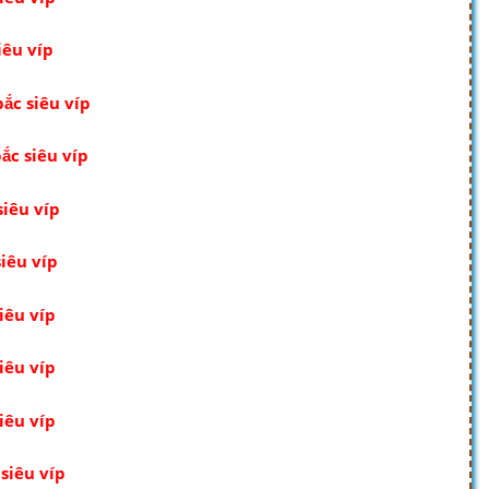
iêu víp
bắc siêu víp
ắc siêu víp
siêu víp
siêu víp
iêu víp
iêu víp
iêu víp
siêu víp