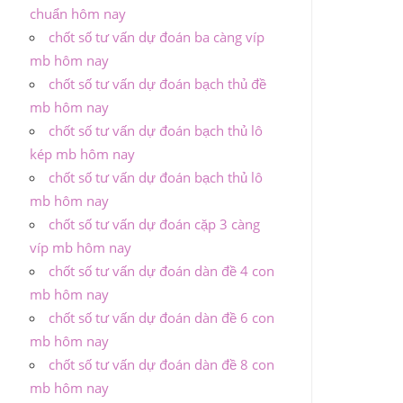
chuẩn hôm nay
chốt số tư vấn dự đoán ba càng víp
mb hôm nay
chốt số tư vấn dự đoán bạch thủ đề
mb hôm nay
chốt số tư vấn dự đoán bạch thủ lô
kép mb hôm nay
chốt số tư vấn dự đoán bạch thủ lô
mb hôm nay
chốt số tư vấn dự đoán cặp 3 càng
víp mb hôm nay
chốt số tư vấn dự đoán dàn đề 4 con
mb hôm nay
chốt số tư vấn dự đoán dàn đề 6 con
mb hôm nay
chốt số tư vấn dự đoán dàn đề 8 con
mb hôm nay