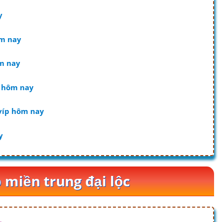
y
ôm nay
ôm nay
p hôm nay
 víp hôm nay
y
p miền trung đại lộc