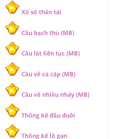
Xổ số thần tài
Cầu bạch thủ (MB)
Cầu lật liên tục (MB)
Cầu về cả cặp (MB)
Cầu về nhiều nháy (MB)
Thống kê đầu đuôi
Thống kê lô gan