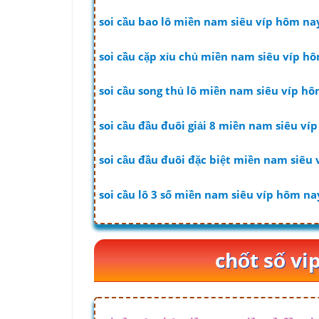
soi cầu bao lô miền nam siêu víp hôm na
soi cầu cặp xỉu chủ miền nam siêu víp h
soi cầu song thủ lô miền nam siêu víp h
soi cầu đầu đuôi giải 8 miền nam siêu ví
soi cầu đầu đuôi đặc biệt miền nam siêu
soi cầu lô 3 số miền nam siêu víp hôm na
chốt số vi