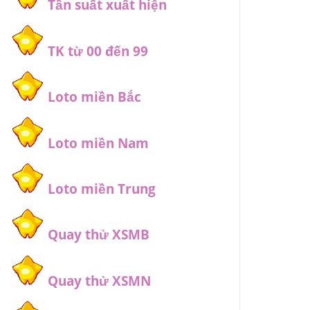
Tần suất xuất hiện
TK từ 00 đến 99
Loto miền Bắc
Loto miền Nam
Loto miền Trung
Quay thử XSMB
Quay thử XSMN