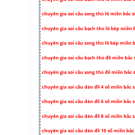
chuyên gia soi cầu song thủ lô miền bắc s
chuyên gia soi cầu bạch thủ lô kép miền 
chuyên gia soi cầu song thủ lô kép miền b
chuyên gia soi cầu bạch thủ đề miền bắc 
chuyên gia soi cầu song thủ đề miền bắc 
chuyên gia soi cầu dàn đề 4 số miền bắc s
chuyên gia soi cầu dàn đề 6 số miền bắc s
chuyên gia soi cầu dàn đề 8 số miền bắc s
chuyên gia soi cầu dàn đề 10 số miền bắc 