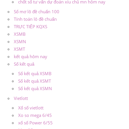
chốt số tư vấn dự đoán xíu chủ mn hôm nay
Sổ mơ lô đề chuẩn 100
Tính toán lô đề chuẩn
TRỰC TIẾP KQXS
XSMB
XSMN
XSMT
kết quả hôm nay
Sổ kết quả
Sổ kết quả XSMB
Sổ kết quả XSMT
Sổ kết quả XSMN
Vietlott
Xổ số vietlott
Xo so mega 6/45
xổ số Power 6/55