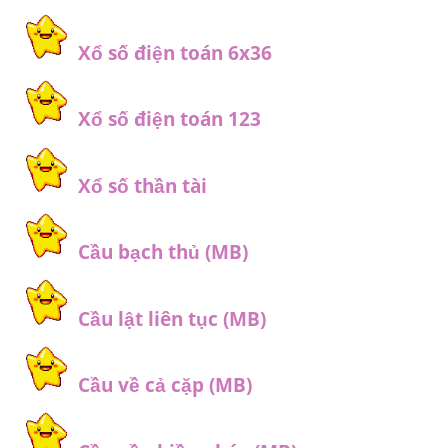
Xổ số điện toán 6x36
Xổ số điện toán 123
Xổ số thần tài
Cầu bạch thủ (MB)
Cầu lật liên tục (MB)
Cầu về cả cặp (MB)