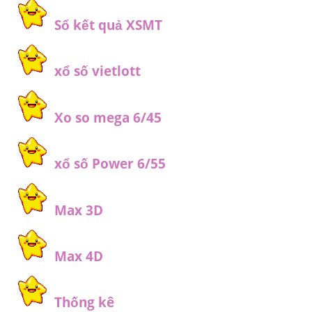
Sổ kết quả XSMT
xổ số vietlott
Xo so mega 6/45
xổ số Power 6/55
Max 3D
Max 4D
Thống kê