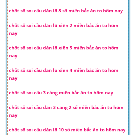
chốt số soi cầu dàn lô 8 số miền bắc ăn to hôm nay
chốt số soi cầu dàn lô xiên 2 miền bắc ăn to hôm
nay
chốt số soi cầu dàn lô xiên 3 miền bắc ăn to hôm
nay
chốt số soi cầu dàn lô xiên 4 miền bắc ăn to hôm
nay
chốt số soi cầu 3 càng miền bắc ăn to hôm nay
chốt số soi cầu dàn 3 càng 2 số miền bắc ăn to hôm
nay
chốt số soi cầu dàn lô 10 số miền bắc ăn to hôm nay