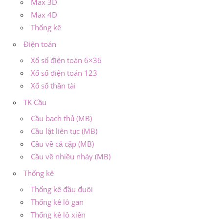
Max 3D
Max 4D
Thống kê
Điện toán
Xổ số điện toán 6×36
Xổ số điện toán 123
Xổ số thần tài
TK Cầu
Cầu bạch thủ (MB)
Cầu lật liên tục (MB)
Cầu về cả cặp (MB)
Cầu về nhiều nháy (MB)
Thống kê
Thống kê đầu đuôi
Thống kê lô gan
Thống kê lô xiên