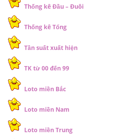
Thống kê Đầu – Đuôi
Thống kê Tổng
Tần suất xuất hiện
TK từ 00 đến 99
Loto miền Bắc
Loto miền Nam
Loto miền Trung