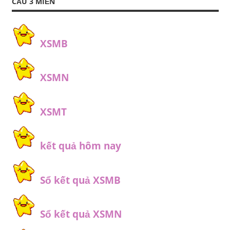
CẦU 3 MIỀN
XSMB
XSMN
XSMT
kết quả hôm nay
Sổ kết quả XSMB
Sổ kết quả XSMN