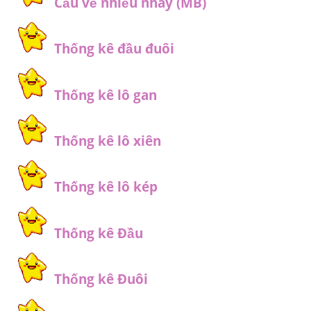
Cầu về nhiều nháy (MB)
Thống kê đầu đuôi
Thống kê lô gan
Thống kê lô xiên
Thống kê lô kép
Thống kê Đầu
Thống kê Đuôi