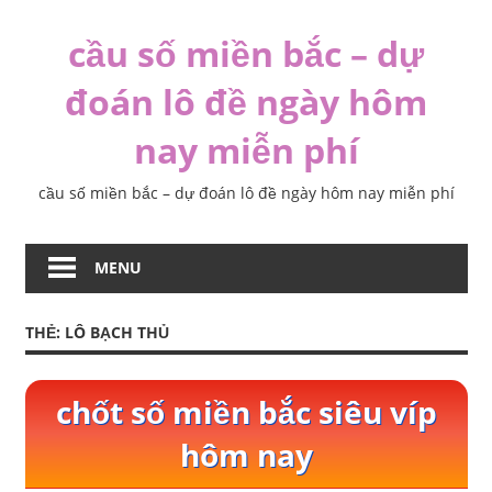
Skip
cầu số miền bắc – dự
to
content
đoán lô đề ngày hôm
nay miễn phí
cầu số miền bắc – dự đoán lô đề ngày hôm nay miễn phí
MENU
THẺ:
LÔ BẠCH THỦ
chốt số miền bắc siêu víp
hôm nay