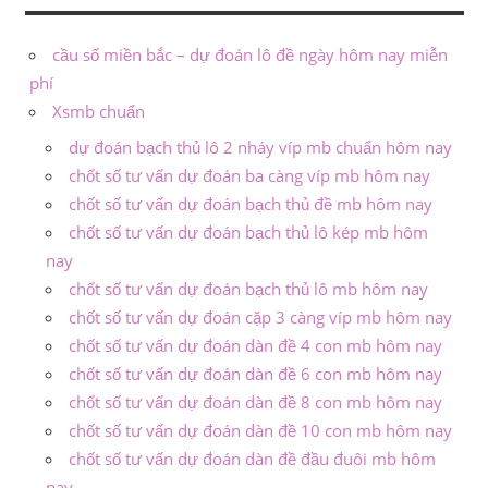
cầu số miền bắc – dự đoán lô đề ngày hôm nay miễn
phí
Xsmb chuẩn
dự đoán bạch thủ lô 2 nháy víp mb chuẩn hôm nay
chốt số tư vấn dự đoán ba càng víp mb hôm nay
chốt số tư vấn dự đoán bạch thủ đề mb hôm nay
chốt số tư vấn dự đoán bạch thủ lô kép mb hôm
nay
chốt số tư vấn dự đoán bạch thủ lô mb hôm nay
chốt số tư vấn dự đoán cặp 3 càng víp mb hôm nay
chốt số tư vấn dự đoán dàn đề 4 con mb hôm nay
chốt số tư vấn dự đoán dàn đề 6 con mb hôm nay
chốt số tư vấn dự đoán dàn đề 8 con mb hôm nay
chốt số tư vấn dự đoán dàn đề 10 con mb hôm nay
chốt số tư vấn dự đoán dàn đề đầu đuôi mb hôm
nay