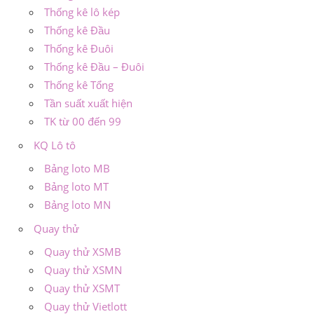
Thống kê lô kép
Thống kê Đầu
Thống kê Đuôi
Thống kê Đầu – Đuôi
Thống kê Tổng
Tần suất xuất hiện
TK từ 00 đến 99
KQ Lô tô
Bảng loto MB
Bảng loto MT
Bảng loto MN
Quay thử
Quay thử XSMB
Quay thử XSMN
Quay thử XSMT
Quay thử Vietlott