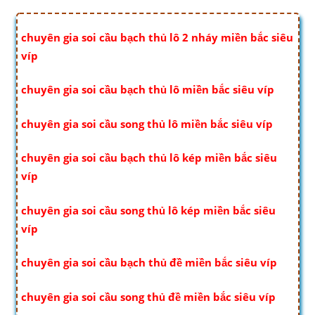
chuyên gia soi cầu bạch thủ lô 2 nháy miền bắc siêu
víp
chuyên gia soi cầu bạch thủ lô miền bắc siêu víp
chuyên gia soi cầu song thủ lô miền bắc siêu víp
chuyên gia soi cầu bạch thủ lô kép miền bắc siêu
víp
chuyên gia soi cầu song thủ lô kép miền bắc siêu
víp
chuyên gia soi cầu bạch thủ đề miền bắc siêu víp
chuyên gia soi cầu song thủ đề miền bắc siêu víp