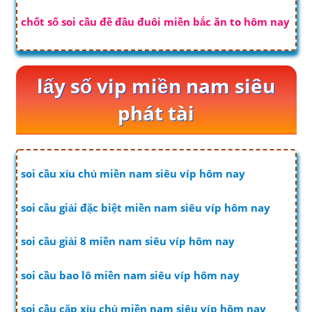
chốt số soi cầu đề đầu đuôi miền bắc ăn to hôm nay
lấy số vip miền nam siêu
phát tài
soi cầu xỉu chủ miền nam siêu víp hôm nay
soi cầu giải đặc biệt miền nam siêu víp hôm nay
soi cầu giải 8 miền nam siêu víp hôm nay
soi cầu bao lô miền nam siêu víp hôm nay
soi cầu cặp xỉu chủ miền nam siêu víp hôm nay