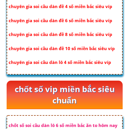
chuyên gia soi cầu dàn đề 4 số miền bắc siêu víp
chuyên gia soi cầu dàn đề 6 số miền bắc siêu víp
chuyên gia soi cầu dàn đề 8 số miền bắc siêu víp
chuyên gia soi cầu dàn đề 10 số miền bắc siêu víp
chuyên gia soi cầu dàn lô 4 số miền bắc siêu víp
chốt số vip miền bắc siêu
chuẩn
chốt số soi cầu dàn lô 6 số miền bắc ăn to hôm nay