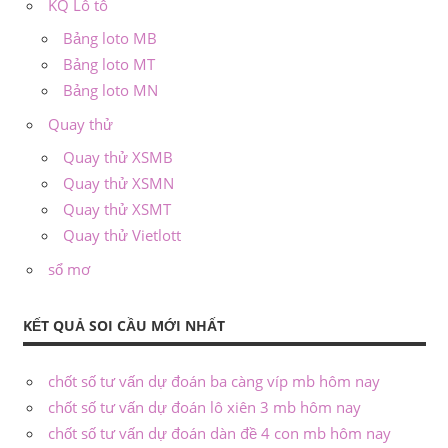
KQ Lô tô
Bảng loto MB
Bảng loto MT
Bảng loto MN
Quay thử
Quay thử XSMB
Quay thử XSMN
Quay thử XSMT
Quay thử Vietlott
sổ mơ
KẾT QUẢ SOI CẦU MỚI NHẤT
chốt số tư vấn dự đoán ba càng víp mb hôm nay
chốt số tư vấn dự đoán lô xiên 3 mb hôm nay
chốt số tư vấn dự đoán dàn đề 4 con mb hôm nay