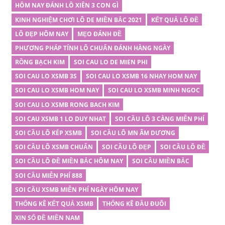
HÔM NAY ĐÁNH LÔ XIÊN 3 CON GÌ
KINH NGHIỆM CHƠI LÔ DE MIỀN BẮC 2021
KẾT QUẢ LÔ ĐỀ
LÔ ĐẸP HÔM NAY
MẸO ĐÁNH ĐỀ
PHƯƠNG PHÁP TÍNH LÔ CHUẨN ĐÁNH HÀNG NGÀY
RỒNG BẠCH KIM
SOI CAU LO DE MIEN PHI
SOI CAU LO XSMB 3S
SOI CAU LO XSMB 16 NHAY HOM NAY
SOI CAU LO XSMB HOM NAY
SOI CAU LO XSMB MINH NGOC
SOI CAU LO XSMB RONG BACH KIM
SOI CAU XSMB 1 LO DUY NHAT
SOI CẦU LÔ 3 CÀNG MIỄN PHÍ
SOI CẦU LÔ KÉP XSMB
SOI CẦU LÔ MN ÂM DƯƠNG
SOI CẦU LÔ XSMB CHUẨN
SOI CẦU LÔ ĐẸP
SOI CẦU LÔ ĐỀ
SOI CẦU LÔ ĐỀ MIỀN BẮC HÔM NAY
SOI CẦU MIỀN BẮC
SOI CẦU MIỄN PHÍ 888
SOI CẦU XSMB MIỄN PHÍ NGÀY HÔM NAY
THỐNG KÊ KẾT QUẢ XSMB
THỐNG KÊ ĐẦU ĐUÔI
XIN SỐ ĐỀ MIỀN NAM