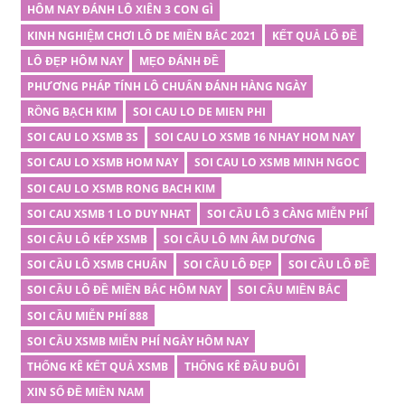
HÔM NAY ĐÁNH LÔ XIÊN 3 CON GÌ
KINH NGHIỆM CHƠI LÔ DE MIỀN BẮC 2021
KẾT QUẢ LÔ ĐỀ
LÔ ĐẸP HÔM NAY
MẸO ĐÁNH ĐỀ
PHƯƠNG PHÁP TÍNH LÔ CHUẨN ĐÁNH HÀNG NGÀY
RỒNG BẠCH KIM
SOI CAU LO DE MIEN PHI
SOI CAU LO XSMB 3S
SOI CAU LO XSMB 16 NHAY HOM NAY
SOI CAU LO XSMB HOM NAY
SOI CAU LO XSMB MINH NGOC
SOI CAU LO XSMB RONG BACH KIM
SOI CAU XSMB 1 LO DUY NHAT
SOI CẦU LÔ 3 CÀNG MIỄN PHÍ
SOI CẦU LÔ KÉP XSMB
SOI CẦU LÔ MN ÂM DƯƠNG
SOI CẦU LÔ XSMB CHUẨN
SOI CẦU LÔ ĐẸP
SOI CẦU LÔ ĐỀ
SOI CẦU LÔ ĐỀ MIỀN BẮC HÔM NAY
SOI CẦU MIỀN BẮC
SOI CẦU MIỄN PHÍ 888
SOI CẦU XSMB MIỄN PHÍ NGÀY HÔM NAY
THỐNG KÊ KẾT QUẢ XSMB
THỐNG KÊ ĐẦU ĐUÔI
XIN SỐ ĐỀ MIỀN NAM