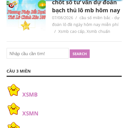
chốt số tư vấn dự đoán
bạch thủ lô mb hôm nay
07/08/2026
cầu số miền bắc - dự
đoán lô đề ngày hôm nay miễn phí
Xsmb cao cấp
,
Xsmb chuẩn
SEARCH
CẦU 3 MIỀN
XSMB
XSMN