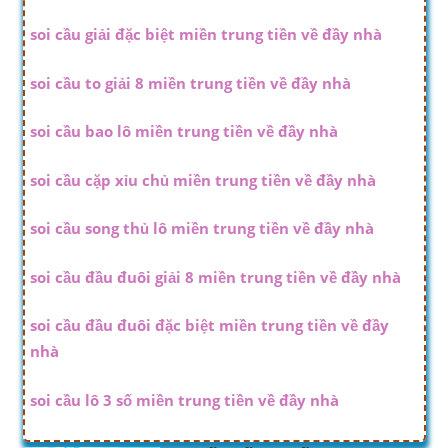
soi cầu giải đặc biệt miền trung tiền về đầy nhà
soi cầu to giải 8 miền trung tiền về đầy nhà
soi cầu bao lô miền trung tiền về đầy nhà
soi cầu cặp xỉu chủ miền trung tiền về đầy nhà
soi cầu song thủ lô miền trung tiền về đầy nhà
soi cầu đầu đuôi giải 8 miền trung tiền về đầy nhà
soi cầu đầu đuôi đặc biệt miền trung tiền về đầy
nhà
soi cầu lô 3 số miền trung tiền về đầy nhà