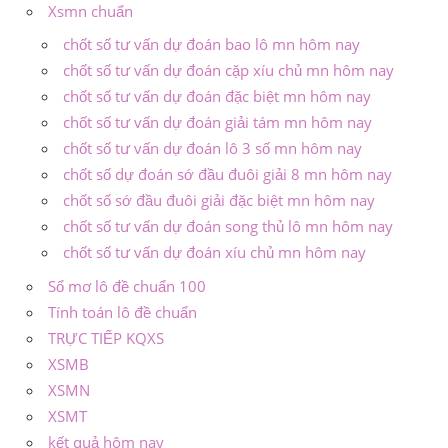
Xsmn chuẩn
chốt số tư vấn dự đoán bao lô mn hôm nay
chốt số tư vấn dự đoán cặp xíu chủ mn hôm nay
chốt số tư vấn dự đoán đặc biệt mn hôm nay
chốt số tư vấn dự đoán giải tám mn hôm nay
chốt số tư vấn dự đoán lô 3 số mn hôm nay
chốt số dự đoán sớ đầu đuôi giải 8 mn hôm nay
chốt số sớ đầu đuôi giải đặc biệt mn hôm nay
chốt số tư vấn dự đoán song thủ lô mn hôm nay
chốt số tư vấn dự đoán xíu chủ mn hôm nay
Sổ mơ lô đề chuẩn 100
Tính toán lô đề chuẩn
TRỰC TIẾP KQXS
XSMB
XSMN
XSMT
kết quả hôm nay