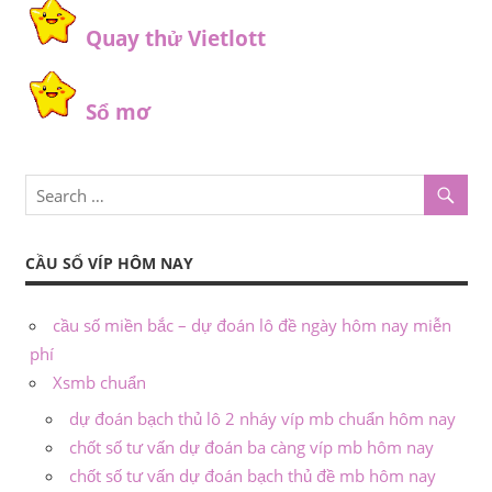
Quay thử Vietlott
Sổ mơ
CẦU SỐ VÍP HÔM NAY
cầu số miền bắc – dự đoán lô đề ngày hôm nay miễn
phí
Xsmb chuẩn
dự đoán bạch thủ lô 2 nháy víp mb chuẩn hôm nay
chốt số tư vấn dự đoán ba càng víp mb hôm nay
chốt số tư vấn dự đoán bạch thủ đề mb hôm nay