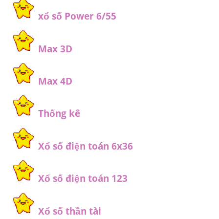
xổ số Power 6/55
Max 3D
Max 4D
Thống kê
Xổ số điện toán 6x36
Xổ số điện toán 123
Xổ số thần tài