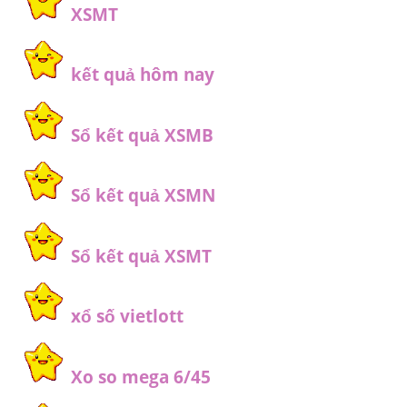
XSMT
kết quả hôm nay
Sổ kết quả XSMB
Sổ kết quả XSMN
Sổ kết quả XSMT
xổ số vietlott
Xo so mega 6/45