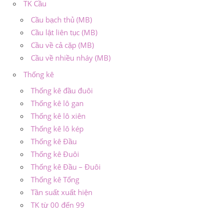
TK Cầu
Cầu bạch thủ (MB)
Cầu lật liên tục (MB)
Cầu về cả cặp (MB)
Cầu về nhiều nháy (MB)
Thống kê
Thống kê đầu đuôi
Thống kê lô gan
Thống kê lô xiên
Thống kê lô kép
Thống kê Đầu
Thống kê Đuôi
Thống kê Đầu – Đuôi
Thống kê Tổng
Tần suất xuất hiện
TK từ 00 đến 99