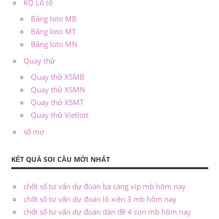
KQ Lô tô
Bảng loto MB
Bảng loto MT
Bảng loto MN
Quay thử
Quay thử XSMB
Quay thử XSMN
Quay thử XSMT
Quay thử Vietlott
sổ mơ
KẾT QUẢ SOI CẦU MỚI NHẤT
chốt số tư vấn dự đoán ba càng víp mb hôm nay
chốt số tư vấn dự đoán lô xiên 3 mb hôm nay
chốt số tư vấn dự đoán dàn đề 4 con mb hôm nay