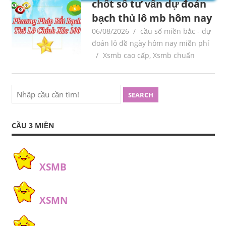
chốt số tư vấn dự đoán
bạch thủ lô mb hôm nay
06/08/2026
cầu số miền bắc - dự
đoán lô đề ngày hôm nay miễn phí
Xsmb cao cấp
,
Xsmb chuẩn
SEARCH
CẦU 3 MIỀN
XSMB
XSMN