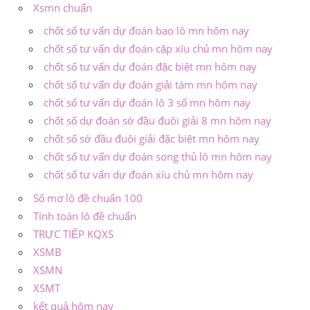
Xsmn chuẩn
chốt số tư vấn dự đoán bao lô mn hôm nay
chốt số tư vấn dự đoán cặp xíu chủ mn hôm nay
chốt số tư vấn dự đoán đặc biệt mn hôm nay
chốt số tư vấn dự đoán giải tám mn hôm nay
chốt số tư vấn dự đoán lô 3 số mn hôm nay
chốt số dự đoán sớ đầu đuôi giải 8 mn hôm nay
chốt số sớ đầu đuôi giải đặc biệt mn hôm nay
chốt số tư vấn dự đoán song thủ lô mn hôm nay
chốt số tư vấn dự đoán xíu chủ mn hôm nay
Sổ mơ lô đề chuẩn 100
Tính toán lô đề chuẩn
TRỰC TIẾP KQXS
XSMB
XSMN
XSMT
kết quả hôm nay