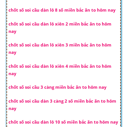
chốt số soi cầu dàn lô 8 số miền bắc ăn to hôm nay
chốt số soi cầu dàn lô xiên 2 miền bắc ăn to hôm
nay
chốt số soi cầu dàn lô xiên 3 miền bắc ăn to hôm
nay
chốt số soi cầu dàn lô xiên 4 miền bắc ăn to hôm
nay
chốt số soi cầu 3 càng miền bắc ăn to hôm nay
chốt số soi cầu dàn 3 càng 2 số miền bắc ăn to hôm
nay
chốt số soi cầu dàn lô 10 số miền bắc ăn to hôm nay