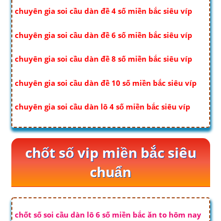
chuyên gia soi cầu dàn đề 4 số miền bắc siêu víp
chuyên gia soi cầu dàn đề 6 số miền bắc siêu víp
chuyên gia soi cầu dàn đề 8 số miền bắc siêu víp
chuyên gia soi cầu dàn đề 10 số miền bắc siêu víp
chuyên gia soi cầu dàn lô 4 số miền bắc siêu víp
chốt số vip miền bắc siêu
chuẩn
chốt số soi cầu dàn lô 6 số miền bắc ăn to hôm nay